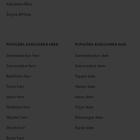
Kampanjvillkor
Ångra ditt köp
POPULÄRA KATEGORIER HERR
POPULÄRA KATEGORIER DAM
Sommarjackor herr
Sommarjackor dam
Sommarskor herr
Sommarskor dam
Badshorts herr
Toppar dam
Tröjor herr
Väskor dam
Jeans herr
Jeans dam
Pikétröjor herr
Tröjor dam
Skjortor herr
Klänningar dam
Shorts herr
Kjolar dam
Byxor herr