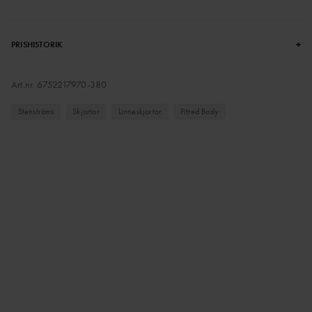
+
PRISHISTORIK
Art.nr.
6752217970-380
Stenströms
Skjortor
Linneskjortor
Fitted Body