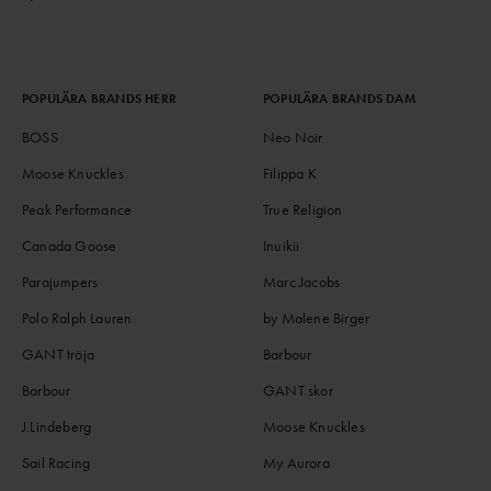
POPULÄRA BRANDS HERR
POPULÄRA BRANDS DAM
BOSS
Neo Noir
Moose Knuckles
Filippa K
Peak Performance
True Religion
Canada Goose
Inuikii
Parajumpers
Marc Jacobs
Polo Ralph Lauren
by Malene Birger
GANT tröja
Barbour
Barbour
GANT skor
J.Lindeberg
Moose Knuckles
Sail Racing
My Aurora