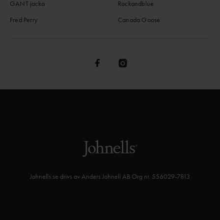
GANT jacka
Rockandblue
Fred Perry
Canada Goose
Johnells.se drivs av Anders Johnell AB Org nr. 556029-7813