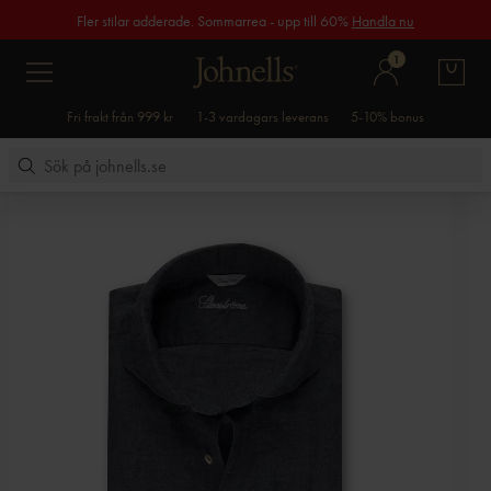
Fler stilar adderade. Sommarrea - upp till 60%
Handla nu
1
Fri frakt från 999 kr
1-3 vardagars leverans
5-10% bonus