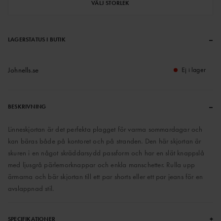
VÄLJ STORLEK
–
LAGERSTATUS I BUTIK
Johnells.se
Ej i lager
–
BESKRIVNING
Linneskjortan är det perfekta plagget för varma sommardagar och
kan bäras både på kontoret och på stranden. Den här skjortan är
skuren i en något skräddarsydd passform och har en slät knappslå
med ljusgrå pärlemorknappar och enkla manschetter. Rulla upp
ärmarna och bär skjortan till ett par shorts eller ett par jeans för en
avslappnad stil.
+
SPECIFIKATIONER