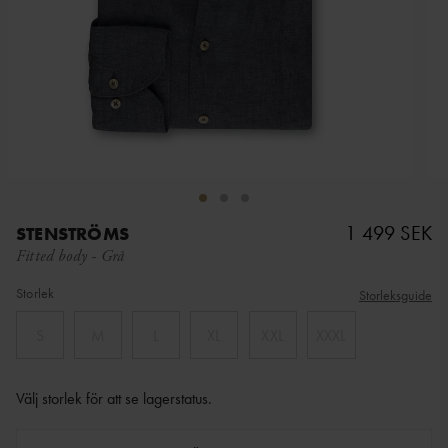
1 499 SEK
STENSTRÖMS
Fitted body
-
Grå
Storlek
Storleksguide
S
M
L
XL
XXL
XXXL
Välj storlek för att se lagerstatus
.