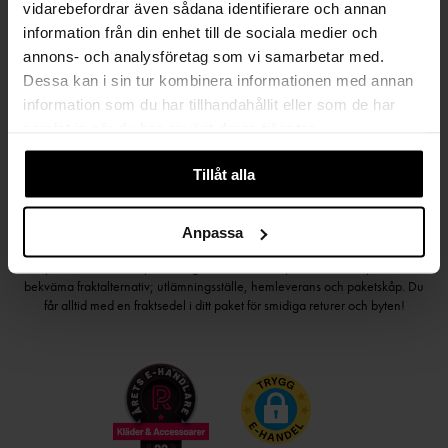
vidarebefordrar även sådana identifierare och annan
Håll dig uppdaterad
information från din enhet till de sociala medier och
PRENUMERERA PÅ VÅRT NYHETSBREV
annons- och analysföretag som vi samarbetar med.
Dessa kan i sin tur kombinera informationen med annan
Kvinna
Man
information som du har tillhandahållit eller som de har
samlat in när du har använt deras tjänster.
PRENUMERERA
Tillåt alla
Anpassa
HANDLA TRYGGT OCH SMIDIGT
Välj det betalsätt som passar dig med Klarna. Vi på Johnells erbjuder flera
bekväma fraktalternativ; utlämningsställe, hemleverans och paketskåp. Du
får alltid med en fraktsedel i ditt paket för smidiga returer och byten!