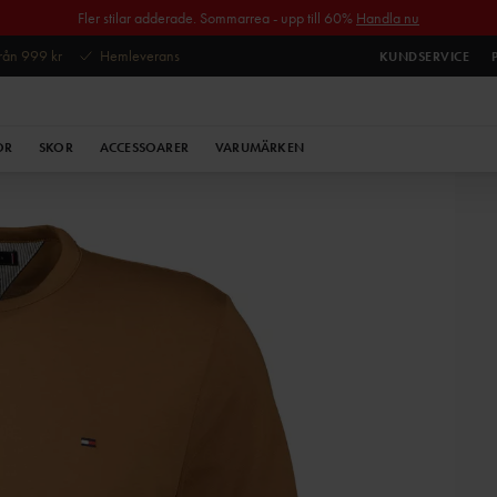
Fler stilar adderade. Sommarrea - upp till 60%
Handla nu
 från 999 kr
Hemleverans
KUNDSERVICE
OR
SKOR
ACCESSOARER
VARUMÄRKEN