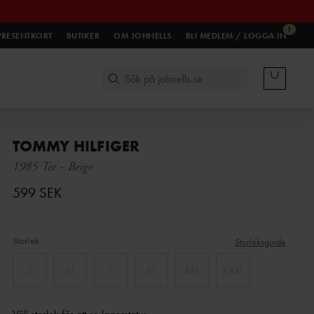
1
PRESENTKORT
BUTIKER
OM JOHNELLS
BLI MEDLEM / LOGGA IN
TOMMY HILFIGER
1985 Tee
-
Beige
599 SEK
Storlek
Storleksguide
S
M
L
XL
XXL
XXXL