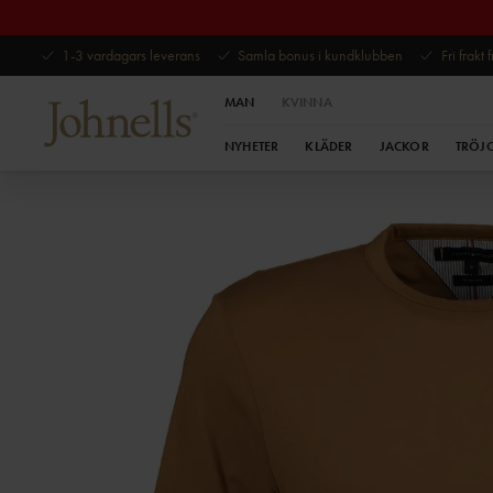
1-3 vardagars leverans
Samla bonus i kundklubben
Fri frakt
MAN
KVINNA
NYHETER
KLÄDER
JACKOR
TRÖJ