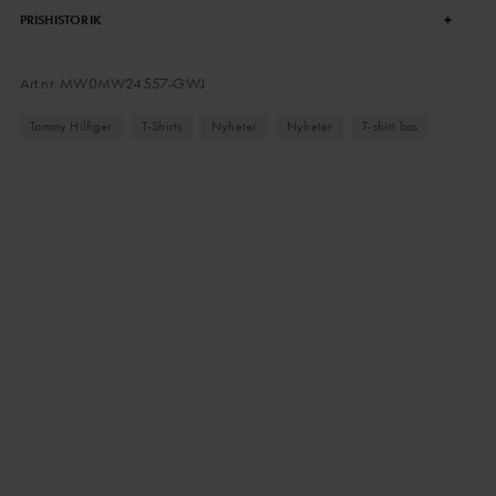
+
PRISHISTORIK
Art.nr.
MW0MW24557-GWJ
Tommy Hilfiger
T-Shirts
Nyheter
Nyheter
T-shirt bas