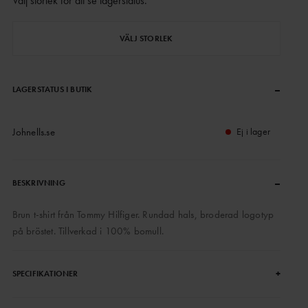
Välj storlek för att se lagerstatus
.
VÄLJ STORLEK
–
LAGERSTATUS I BUTIK
Johnells.se
Ej i lager
–
BESKRIVNING
Brun t-shirt från Tommy Hilfiger. Rundad hals, broderad logotyp
på bröstet. Tillverkad i 100% bomull.
+
SPECIFIKATIONER