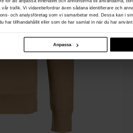
e för att anpassa innehållet och annonserna till användarna, tillh
vår trafik. Vi vidarebefordrar även sådana identifierare och anna
nnons- och analysföretag som vi samarbetar med. Dessa kan i sin
har tillhandahållit eller som de har samlat in när du har använt 
Anpassa