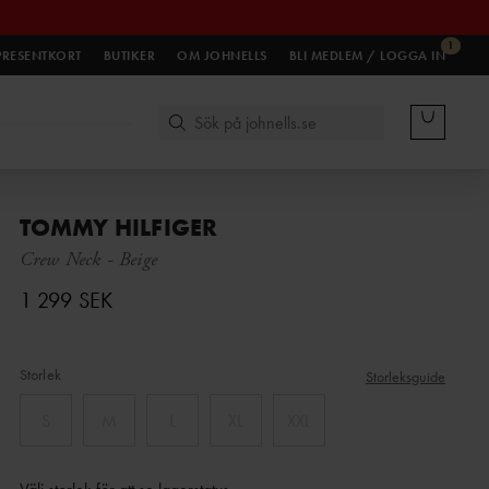
1
PRESENTKORT
BUTIKER
OM JOHNELLS
BLI MEDLEM / LOGGA IN
TOMMY HILFIGER
Crew Neck
-
Beige
1 299 SEK
Storlek
Storleksguide
S
M
L
XL
XXL