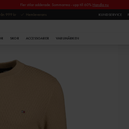
Fler stilar adderade. Sommarrea - upp till 60%
Handla nu
 från 999 kr
Hemleverans
KUNDSERVICE
OR
SKOR
ACCESSOARER
VARUMÄRKEN