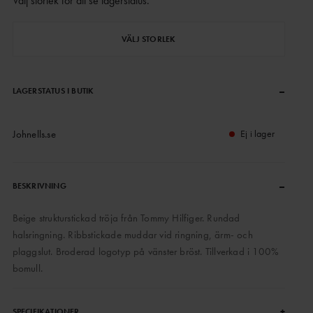
Välj storlek för att se lagerstatus
.
VÄLJ STORLEK
–
LAGERSTATUS I BUTIK
Johnells.se
Ej i lager
–
BESKRIVNING
Beige strukturstickad tröja från Tommy Hilfiger. Rundad
halsringning. Ribbstickade muddar vid ringning, ärm- och
plaggslut. Broderad logotyp på vänster bröst. Tillverkad i 100%
bomull.
+
SPECIFIKATIONER