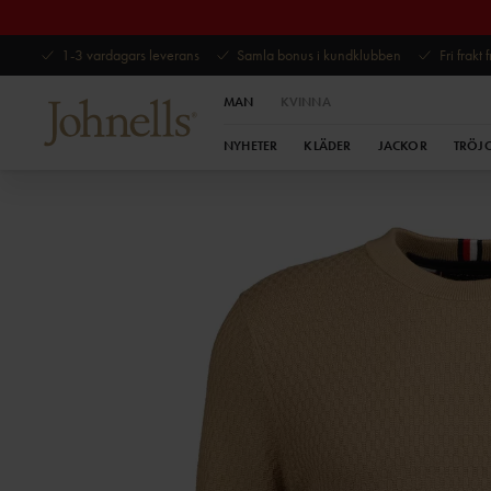
1-3 vardagars leverans
Samla bonus i kundklubben
Fri frakt
MAN
KVINNA
NYHETER
KLÄDER
JACKOR
TRÖJ