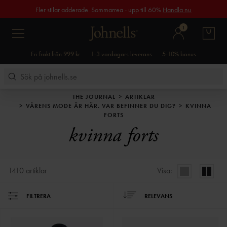
Fler stilar adderade. Sommarrea - upp till 60%
Handla nu
1
Fri frakt från 999 kr
1-3 vardagars leverans
5-10% bonus
THE JOURNAL
ARTIKLAR
VÅRENS MODE ÄR HÄR. VAR BEFINNER DU DIG?
KVINNA
FORTS
kvinna forts
1410
artiklar
Visa:
FILTRERA
RELEVANS