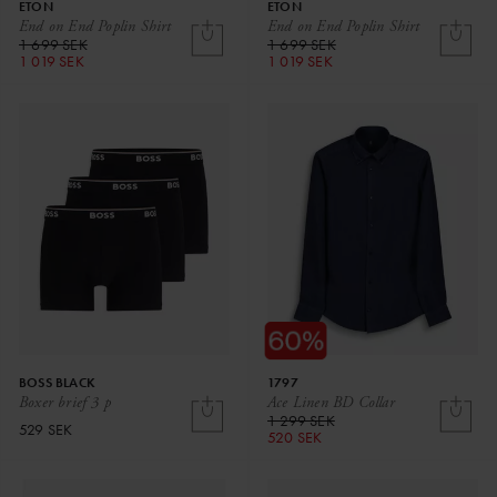
ETON
ETON
End on End Poplin Shirt
End on End Poplin Shirt
1 699 SEK
1 699 SEK
1 019 SEK
1 019 SEK
BOSS BLACK
1797
Boxer brief 3 p
Ace Linen BD Collar
1 299 SEK
529 SEK
520 SEK