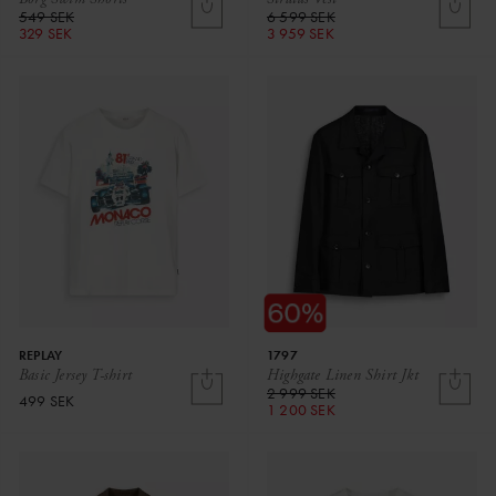
549 SEK
6 599 SEK
329 SEK
3 959 SEK
REPLAY
1797
Basic Jersey T-shirt
Highgate Linen Shirt Jkt
2 999 SEK
499 SEK
1 200 SEK