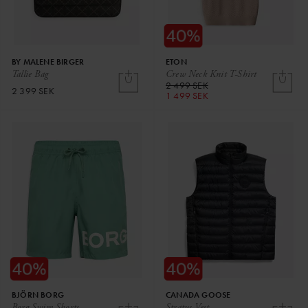
BY MALENE BIRGER
ETON
Tallie Bag
Crew Neck Knit T-Shirt
2 499 SEK
2 399 SEK
1 499 SEK
BJÖRN BORG
CANADA GOOSE
Borg Swim Shorts
Stratus Vest