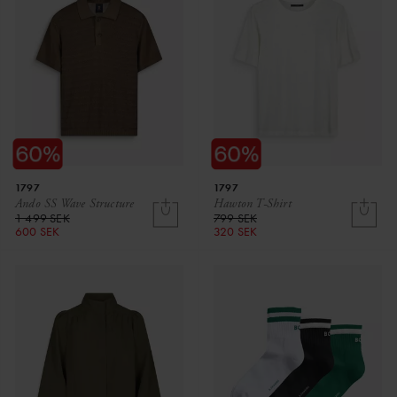
1797
1797
Ando SS Wave Structure
Hawton T-Shirt
1 499 SEK
799 SEK
600 SEK
320 SEK