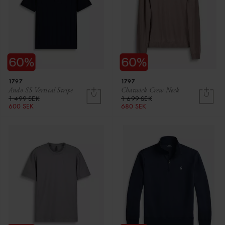
1797
1797
Ando SS Vertical Stripe
Chatwick Crew Neck
1 499 SEK
1 699 SEK
600 SEK
680 SEK