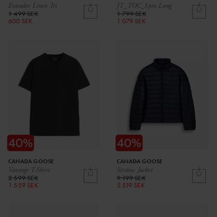
Evander Linen Trs
JT_TOC_Spin Long
1 499 SEK
1 799 SEK
600 SEK
1 079 SEK
CANADA GOOSE
CANADA GOOSE
Vantage T-Shirt
Stratus Jacket
2 599 SEK
9 199 SEK
1 559 SEK
5 519 SEK