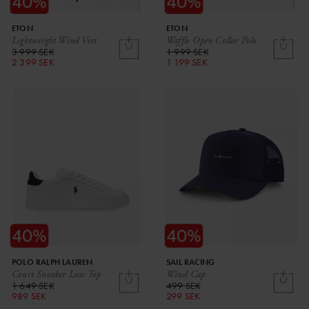
ETON
ETON
Lightweight Wind Vest
Waffle Open Collar Polo
3 999 SEK
1 999 SEK
2 399 SEK
1 199 SEK
POLO RALPH LAUREN
SAIL RACING
Court Sneaker Low Top
Wind Cap
1 649 SEK
499 SEK
989 SEK
299 SEK