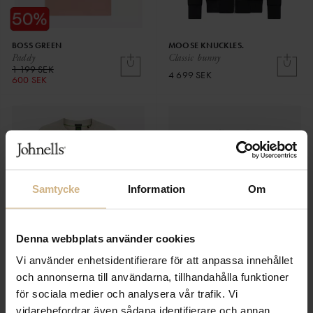
BOSS GREEN
MOOSE KNUCKLES.
Paddy
Classic bunny
1 199 SEK
4 699 SEK
600 SEK
Samtycke
Information
Om
Denna webbplats använder cookies
Vi använder enhetsidentifierare för att anpassa innehållet
och annonserna till användarna, tillhandahålla funktioner
BOSS GREEN
REPLAY
för sociala medier och analysera vår trafik. Vi
Tee
Heavy Cotton T-shirt
vidarebefordrar även sådana identifierare och annan
699 SEK
599 SEK