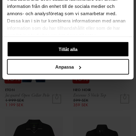
information från din enhet till de sociala medier och
annons- och analysföretag som vi samarbetar med.
Dessa kan i sin tur kombinera informationen med annan
information som du har tillhandahållit eller som de har
samlat in när du har använt deras tjänster.
Tillåt alla
Anpassa
ETON
NEO NOIR
Jacquard Open Collar Polo
Evienne S Voile Top
1 999 SEK
599 SEK
1 199 SEK
359 SEK