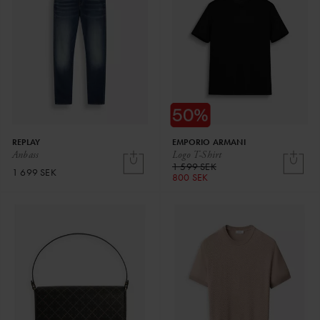
REPLAY
EMPORIO ARMANI
Anbass
Logo T-Shirt
1 599 SEK
1 699 SEK
800 SEK