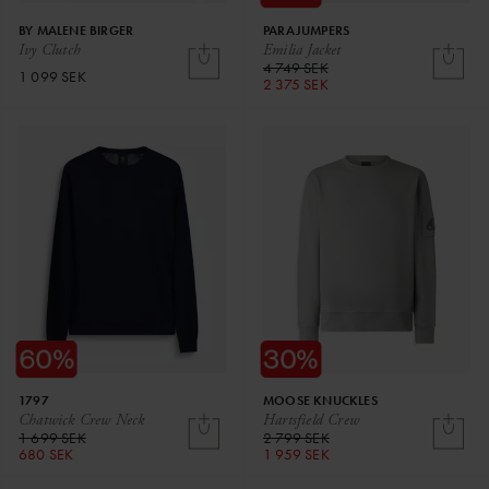
BY MALENE BIRGER
PARAJUMPERS
Ivy Clutch
Emilia Jacket
4 749 SEK
1 099 SEK
2 375 SEK
1797
MOOSE KNUCKLES
Chatwick Crew Neck
Hartsfield Crew
1 699 SEK
2 799 SEK
680 SEK
1 959 SEK