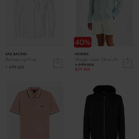
SAIL RACING
MORRIS
Bowman zip hood
Douglas Linen Classic Fit
1 399 SEK
1 499 SEK
839 SEK