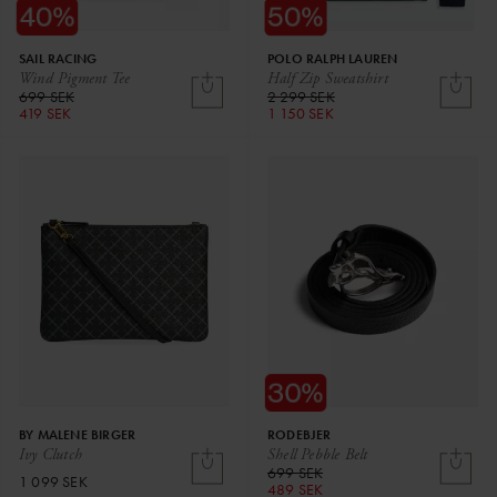
SAIL RACING
POLO RALPH LAUREN
Wind Pigment Tee
Half Zip Sweatshirt
699 SEK
2 299 SEK
419 SEK
1 150 SEK
BY MALENE BIRGER
RODEBJER
Ivy Clutch
Shell Pebble Belt
699 SEK
1 099 SEK
489 SEK