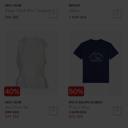
NEO NOIR
REPLAY
Koteas Check Knit Cardigan
Anbass
749 SEK
1 899 SEK
NEO NOIR
POLO RALPH LAUREN
Ansol Emb Top
Print T-Shirt
599 SEK
1 699 SEK
359 SEK
850 SEK