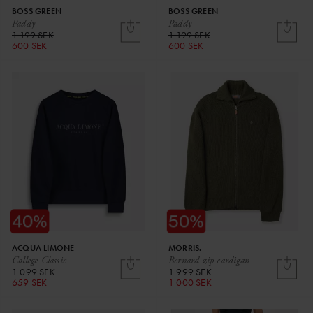
BOSS GREEN
BOSS GREEN
Paddy
Paddy
1 199 SEK
1 199 SEK
600 SEK
600 SEK
ACQUA LIMONE
MORRIS.
College Classic
Bernard zip cardigan
1 099 SEK
1 999 SEK
659 SEK
1 000 SEK