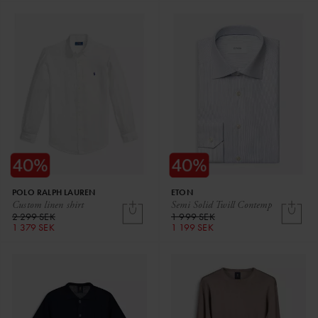
POLO RALPH LAUREN
ETON
Custom linen shirt
Semi Solid Twill Contemp
2 299 SEK
1 999 SEK
1 379 SEK
1 199 SEK