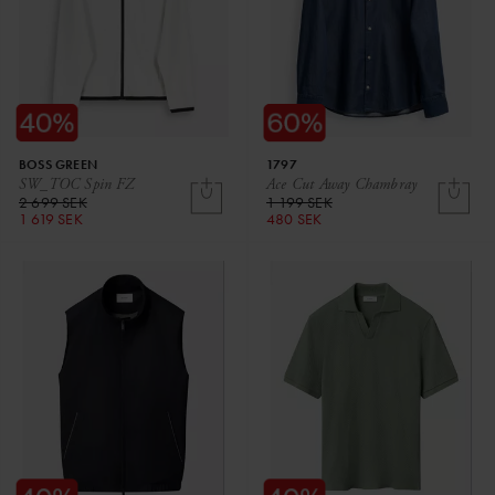
BOSS GREEN
1797
SW_TOC Spin FZ
Ace Cut Away Chambray
2 699 SEK
1 199 SEK
1 619 SEK
480 SEK