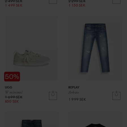
2 499 SEK
2 299 SEK
1 499 SEK
1 150 SEK
UGG
REPLAY
W minimel
Anbass
1 699 SEK
1 999 SEK
850 SEK