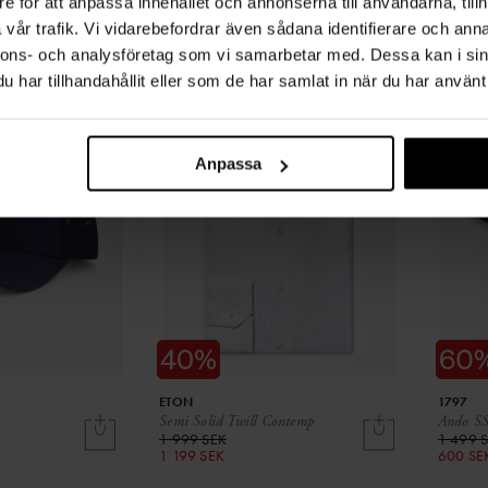
e för att anpassa innehållet och annonserna till användarna, tillh
est
Waffle Open Collar Polo
Yara pop
1 999 SEK
749 SE
vår trafik. Vi vidarebefordrar även sådana identifierare och anna
1 199 SEK
449 SE
nnons- och analysföretag som vi samarbetar med. Dessa kan i sin
har tillhandahållit eller som de har samlat in när du har använt 
Anpassa
ETON
1797
Semi Solid Twill Contemp
Ando SS 
1 999 SEK
1 499 
1 199 SEK
600 SE