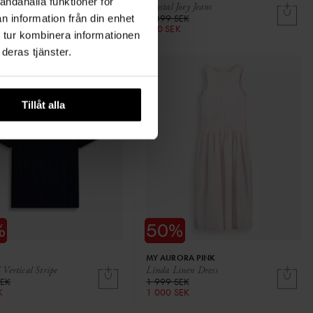
andahålla funktioner för
lin skirt
Crystal Joey Jeans
K
1 399 SEK
n information från din enhet
K
700 SEK
 tur kombinera informationen
deras tjänster.
Tillåt alla
MY AURORA PINK
Vertical Stripe
Linda Linen Dress
SEK
1 999 SEK
K
1 000 SEK