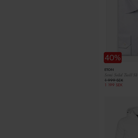
ETON
Semi Solid Twill Sl
1 999 SEK
1 199 SEK