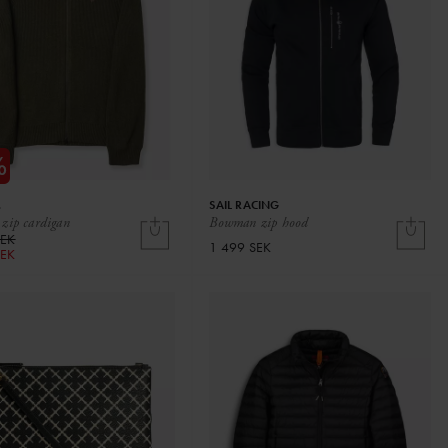
.
SAIL RACING
 zip cardigan
Bowman zip hood
SEK
1 499 SEK
SEK