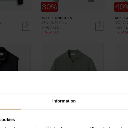
MOOSE KNUCKLES
BOSS G
k
Hartsfield Crew
SW_TOC
2 799 SEK
2 699 
1 959 SEK
1 619 S
Information
cookies
ETON
NEO NO