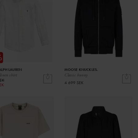
ALPH LAUREN
MOOSE KNUCKLES.
inen shirt
Classic bunny
SEK
4 699 SEK
SEK