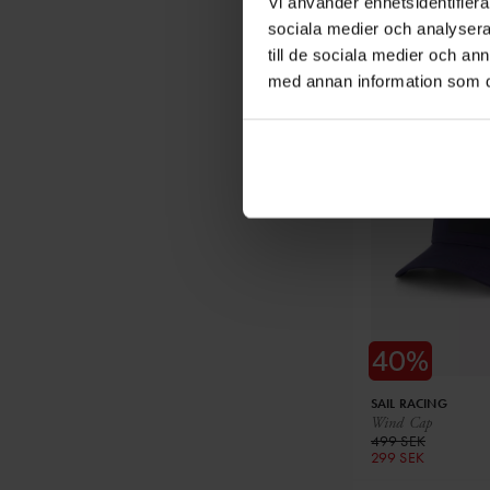
Vi använder enhetsidentifierar
Lightweight Wind V
3 999 SEK
sociala medier och analysera 
2 399 SEK
till de sociala medier och a
med annan information som du 
SAIL RACING
Wind Cap
499 SEK
299 SEK