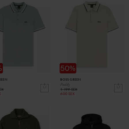
REEN
BOSS GREEN
Paddy
SEK
1 199 SEK
K
600 SEK