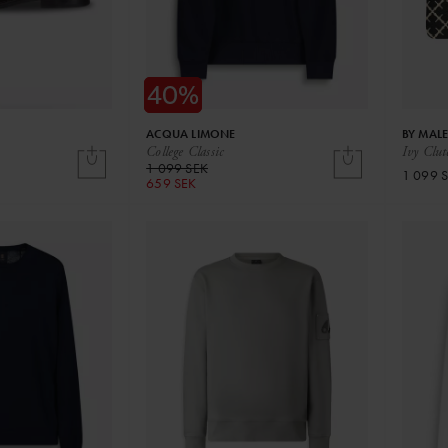
ACQUA LIMONE
BY MALE
College Classic
Ivy Clut
1 099 SEK
1 099 
659 SEK