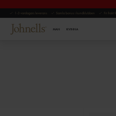
1-3 vardagars leverans
Samla bonus i kundklubben
Fri frakt
MAN
KVINNA