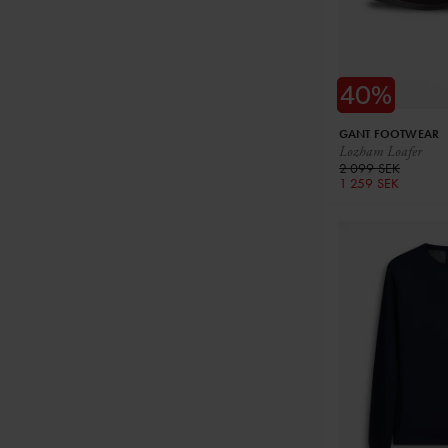
GANT FOOTWEAR
Lozham Loafer
2 099 SEK
1 259 SEK