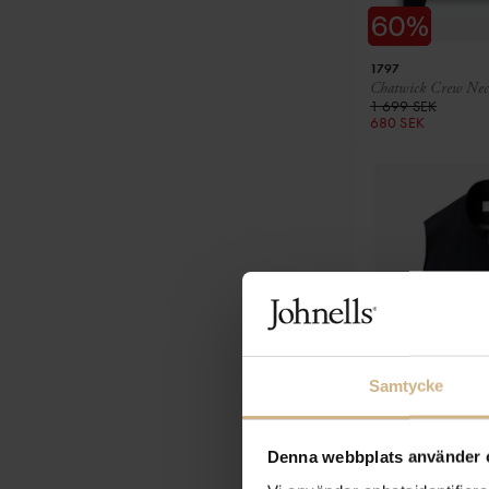
1797
Chatwick Crew Nec
1 699 SEK
680 SEK
Samtycke
Denna webbplats använder 
ETON