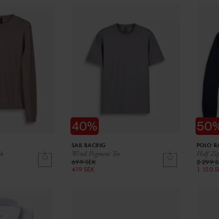
SAIL RACING
POLO R
k
Wind Pigment Tee
Half Zip
699 SEK
2 299 
419 SEK
1 150 