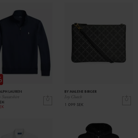
ALPH LAUREN
BY MALENE BIRGER
 Sweatshirt
Ivy Clutch
SEK
1 099 SEK
SEK