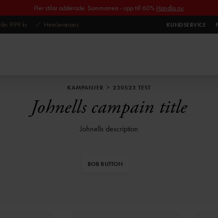
Fler stilar adderade. Sommarrea - upp till 60%
Handla nu
 från 999 kr
Hemleverans
KUNDSERVICE
KAMPANJER
230523 TEST
Johnells campain title
Johnells description
BOB BUTTON