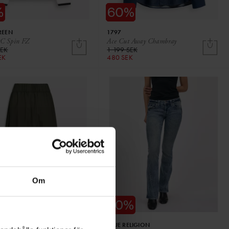
REEN
1797
 Spin FZ
Ace Cut Away Chambray
SEK
1 199 SEK
EK
480 SEK
Om
IR
TRUE RELIGION