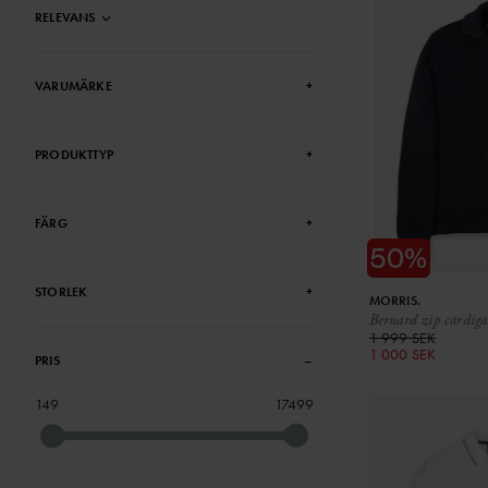
RELEVANS
VARUMÄRKE
+
PRODUKTTYP
+
FÄRG
+
STORLEK
+
MORRIS.
Bernard zip cardig
1 999 SEK
1 000 SEK
PRIS
–
149
17499