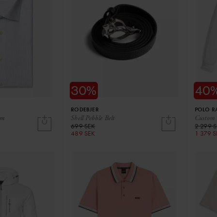
RODEBJER
POLO R
im
Shell Pebble Belt
Custom l
699 SEK
2 299 
489 SEK
1 379 