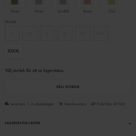
Grön
Grön
Ljusblå
Rosa
Gul
Storlek
S
M
L
XL
XXL
XXXL
XXXXL
Välj storlek för att se lagerstatus
.
VÄLJ STORLEK
Leverans: 1-3 arbetsdagar
Hemleverans
Frakt från 49 SEK
–
LAGERSTATUS I BUTIK