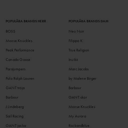
POPULÄRA BRANDS HERR
POPULÄRA BRANDS DAM
BOSS
Neo Noir
Moose Knuckles
Filippa K
Peak Performance
True Religion
Canada Goose
Inuikii
Parajumpers
Marc Jacobs
Polo Ralph Lauren
by Malene Birger
GANT tröja
Barbour
Barbour
GANT skor
J.Lindeberg
Moose Knuckles
Sail Racing
My Aurora
GANT jacka
Rockandblue