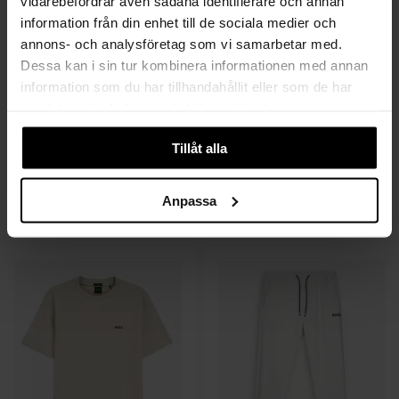
vidarebefordrar även sådana identifierare och annan
information från din enhet till de sociala medier och
annons- och analysföretag som vi samarbetar med.
Dessa kan i sin tur kombinera informationen med annan
information som du har tillhandahållit eller som de har
samlat in när du har använt deras tjänster.
Tillåt alla
BOSS GREEN
BOSS GREEN
Paddy
SW_TOC Spin FZ
Anpassa
1 199 SEK
2 699 SEK
600 SEK
1 619 SEK