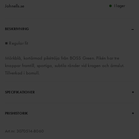
Johnells.se
I lager
–
BESKRIVNING
■ Regular fit
Mörkblå, kortärmad pikétröja från BOSS Green. Pikén har tre
knappar framtill, sportiga, subtila ränder vid kragen och ärmslut.
Tillverkad i bomull.
+
SPECIFIKATIONER
+
PRISHISTORIK
Art.nr.
3070514-8060