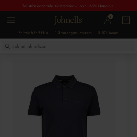
Fler stilar adderade. Sommarrea - upp till 60%
Handla nu
1
Fri frakt från 999 kr
1-3 vardagars leverans
5-10% bonus