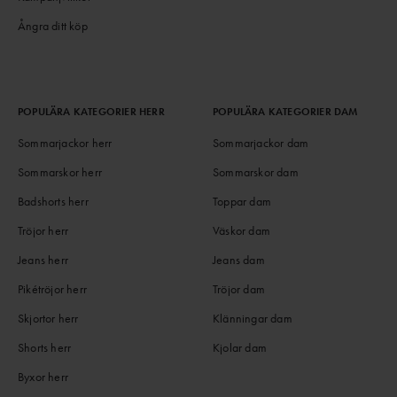
Ångra ditt köp
POPULÄRA KATEGORIER HERR
POPULÄRA KATEGORIER DAM
Sommarjackor herr
Sommarjackor dam
Sommarskor herr
Sommarskor dam
Badshorts herr
Toppar dam
Tröjor herr
Väskor dam
Jeans herr
Jeans dam
Pikétröjor herr
Tröjor dam
Skjortor herr
Klänningar dam
Shorts herr
Kjolar dam
Byxor herr