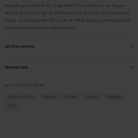
italienskt garn med en fin 12gg-struktur. Framsidan har en elegant
stickad struktur som ger ett sofistikerat uttryck. Tröjan har formstickad
krage, två knappar framtill och är ett stilfullt plagg som fungerar lika
bra på egen hand som under en kavaj.
+
SPECIFIKATIONER
+
PRISHISTORIK
Art.nr.
3087235-3020
Hoodies & Tröjor
Pikétröjor
Nyheter
Nyheter
Vårkläder
1797