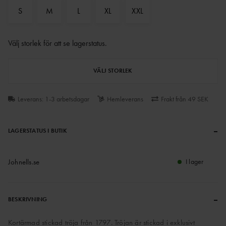
S
M
L
XL
XXL
Välj storlek för att se lagerstatus
.
VÄLJ STORLEK
Leverans: 1-3 arbetsdagar
Hemleverans
Frakt från 49 SEK
–
LAGERSTATUS I BUTIK
Johnells.se
I lager
–
BESKRIVNING
Kortärmad stickad tröja från 1797. Tröjan är stickad i exklusivt