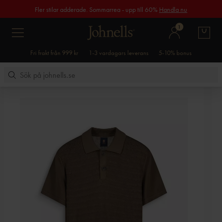
Fler stilar adderade. Sommarrea - upp till 60%
Handla nu
1
Fri frakt från 999 kr
1-3 vardagars leverans
5-10% bonus