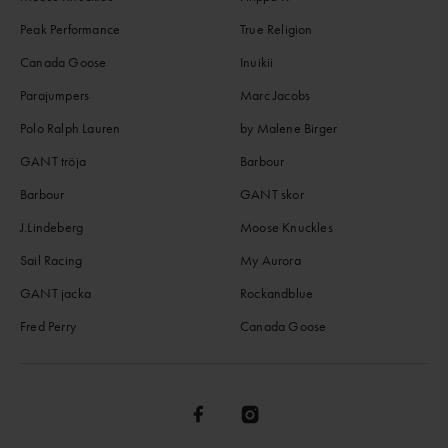
Peak Performance
True Religion
Canada Goose
Inuikii
Parajumpers
Marc Jacobs
Polo Ralph Lauren
by Malene Birger
GANT tröja
Barbour
Barbour
GANT skor
J.Lindeberg
Moose Knuckles
Sail Racing
My Aurora
GANT jacka
Rockandblue
Fred Perry
Canada Goose