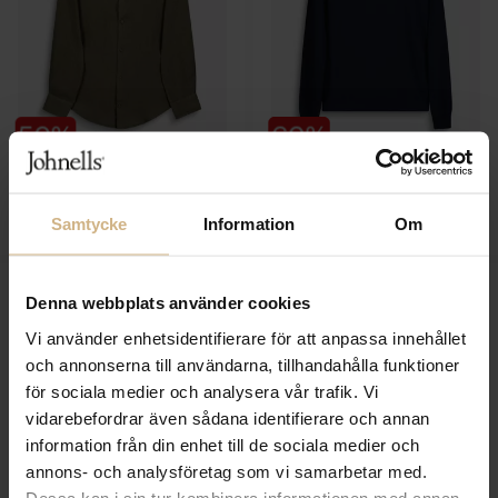
1797
1797
Ace Linen BD Collar
Chatwick Crew Neck
1 299 SEK
1 699 SEK
Samtycke
Information
Om
650 SEK
680 SEK
Denna webbplats använder cookies
Vi använder enhetsidentifierare för att anpassa innehållet
och annonserna till användarna, tillhandahålla funktioner
för sociala medier och analysera vår trafik. Vi
vidarebefordrar även sådana identifierare och annan
information från din enhet till de sociala medier och
annons- och analysföretag som vi samarbetar med.
Dessa kan i sin tur kombinera informationen med annan