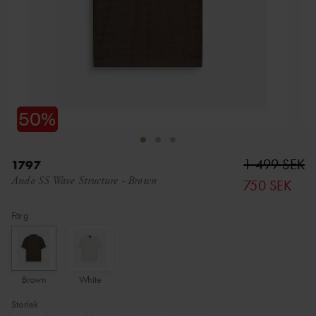
1 499 SEK
1797
Ando SS Wave Structure
-
Brown
750 SEK
Färg
Brown
White
Storlek