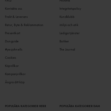
FAQ
Historia
Kontakta oss
Integritetspolicy
Frakt & Leverans
Kundklubb
Retur, Byte & Reklammation
Miljö och etik
Presentkort
Lediga tjänster
Dunguide
Butiker
#yesjohnells
The Journal
Cookies
Köpvillkor
Kampanjvillkor
Ångra ditt köp
POPULÄRA KATEGORIER HERR
POPULÄRA KATEGORIER DAM