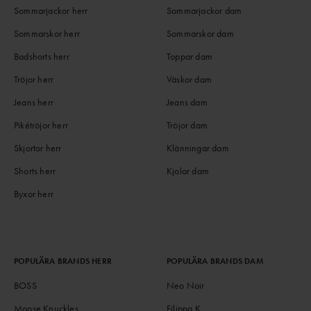
Sommarjackor herr
Sommarjackor dam
Sommarskor herr
Sommarskor dam
Badshorts herr
Toppar dam
Tröjor herr
Väskor dam
Jeans herr
Jeans dam
Pikétröjor herr
Tröjor dam
Skjortor herr
Klänningar dam
Shorts herr
Kjolar dam
Byxor herr
POPULÄRA BRANDS HERR
POPULÄRA BRANDS DAM
BOSS
Neo Noir
Moose Knuckles
Filippa K