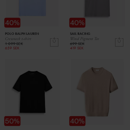
POLO RALPH LAUREN
SAIL RACING
Crewneck t-shirt
Wind Pigment Tee
1 099 SEK
699 SEK
659 SEK
419 SEK