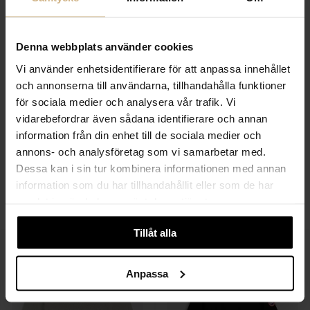
Denna webbplats använder cookies
Vi använder enhetsidentifierare för att anpassa innehållet
och annonserna till användarna, tillhandahålla funktioner
för sociala medier och analysera vår trafik. Vi
vidarebefordrar även sådana identifierare och annan
information från din enhet till de sociala medier och
annons- och analysföretag som vi samarbetar med.
Dessa kan i sin tur kombinera informationen med annan
STENSTRÖMS
STENSTRÖMS
information som du har tillhandahållit eller som de har
Knitted Rib T-Shirt
Knitted Rib T-Shirt
samlat in när du har använt deras tjänster.
1 699 SEK
1 699 SEK
850 SEK
850 SEK
Tillåt alla
Anpassa