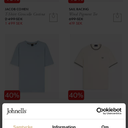
JACOB COHEN
SAIL RACING
T-Shirt Girocollo Costina
Wind Pigment Tee
2 499 SEK
699 SEK
1 499 SEK
419 SEK
BOSS BLACK
FRED PERRY
Thompson
Ribbed Jersey T-Shirt
699 SEK
1 299 SEK
419 SEK
779 SEK
Samtycke
Information
Om