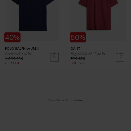
POLO RALPH LAUREN
GANT
Crewneck t-shirt
Reg Shield SS T-Shirt
1 099 SEK
599 SEK
659 SEK
300 SEK
Visar 34 av 34 produkter
⌄
⌄
VISA MER