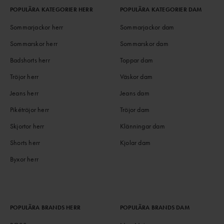
POPULÄRA KATEGORIER HERR
POPULÄRA KATEGORIER DAM
Sommarjackor herr
Sommarjackor dam
Sommarskor herr
Sommarskor dam
Badshorts herr
Toppar dam
Tröjor herr
Väskor dam
Jeans herr
Jeans dam
Pikétröjor herr
Tröjor dam
Skjortor herr
Klänningar dam
Shorts herr
Kjolar dam
Byxor herr
POPULÄRA BRANDS HERR
POPULÄRA BRANDS DAM