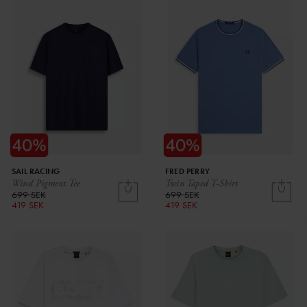
SAIL RACING
FRED PERRY
Wind Pigment Tee
Twin Taped T-Shirt
699 SEK
699 SEK
419 SEK
419 SEK