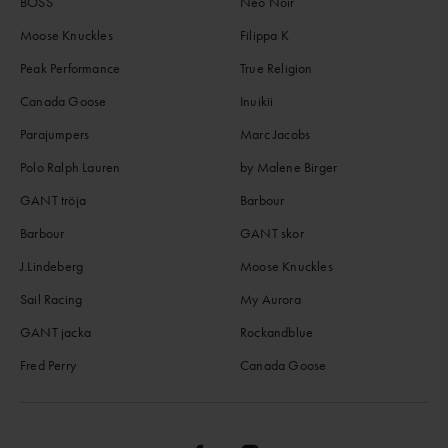
BOSS
Neo Noir
Moose Knuckles
Filippa K
Peak Performance
True Religion
Canada Goose
Inuikii
Parajumpers
Marc Jacobs
Polo Ralph Lauren
by Malene Birger
GANT tröja
Barbour
Barbour
GANT skor
J.Lindeberg
Moose Knuckles
Sail Racing
My Aurora
GANT jacka
Rockandblue
Fred Perry
Canada Goose