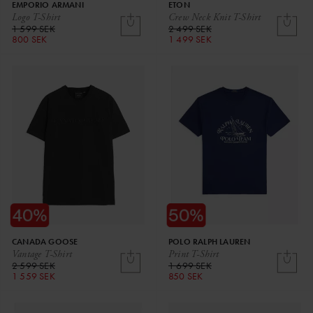
EMPORIO ARMANI
ETON
Logo T-Shirt
Crew Neck Knit T-Shirt
1 599 SEK
2 499 SEK
800 SEK
1 499 SEK
CANADA GOOSE
POLO RALPH LAUREN
Vantage T-Shirt
Print T-Shirt
2 599 SEK
1 699 SEK
1 559 SEK
850 SEK