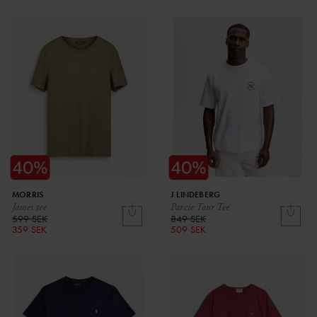
MORRIS
J LINDEBERG
James tee
Parcie Tour Tee
599 SEK
849 SEK
359 SEK
509 SEK