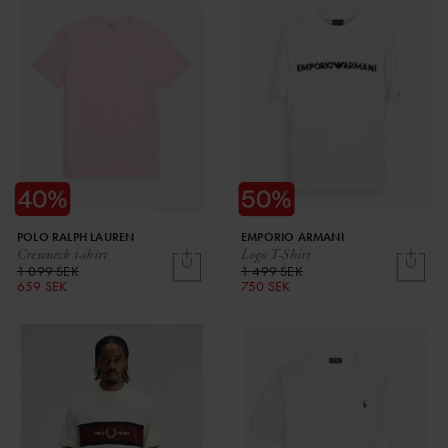
POLO RALPH LAUREN
EMPORIO ARMANI
Crewneck t-shirt
Logo T-Shirt
1 099 SEK
1 499 SEK
659 SEK
750 SEK