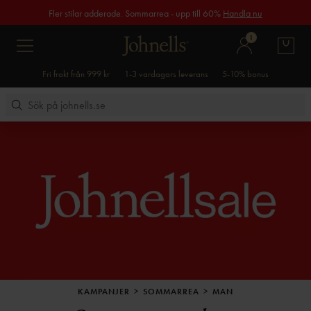
Fler stilar adderade. Sommarrea - upp till 60%
Handla nu
1
Fri frakt från 999 kr
1-3 vardagars leverans
5-10% bonus
KAMPANJER
SOMMARREA
MAN