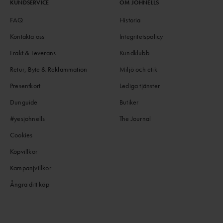
KUNDSERVICE
OM JOHNELLS
FAQ
Historia
Kontakta oss
Integritetspolicy
Frakt & Leverans
Kundklubb
Retur, Byte & Reklammation
Miljö och etik
Presentkort
Lediga tjänster
Dunguide
Butiker
#yesjohnells
The Journal
Cookies
Köpvillkor
Kampanjvillkor
Ångra ditt köp