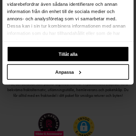
vidarebefordrar även sådana identifierare och annan
information från din enhet till de sociala medier och
Håll dig uppdaterad
annons- och analysföretag som vi samarbetar med.
PRENUMERERA PÅ VÅRT NYHETSBREV
Dessa kan i sin tur kombinera informationen med annan
information som du har tillhandahållit eller som de har
Kvinna
Man
samlat in när du har använt deras tjänster.
PRENUMERERA
Tillåt alla
Anpassa
HANDLA TRYGGT OCH SMIDIGT
Välj det betalsätt som passar dig med Klarna. Vi på Johnells erbjuder flera
bekväma fraktalternativ; utlämningsställe, hemleverans och paketskåp. Du
får alltid med en fraktsedel i ditt paket för smidiga returer och byten!