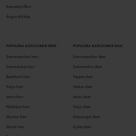
Kampanjvillkor
Ångra ditt köp
POPULÄRA KATEGORIER HERR
POPULÄRA KATEGORIER DAM
Sommarjackor herr
Sommarjackor dam
Sommarskor herr
Sommarskor dam
Badshorts herr
Toppar dam
Tröjor herr
Väskor dam
Jeans herr
Jeans dam
Pikétröjor herr
Tröjor dam
Skjortor herr
Klänningar dam
Shorts herr
Kjolar dam