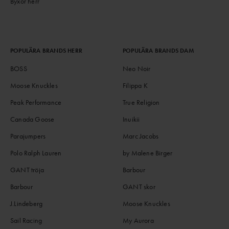
Byxor herr
POPULÄRA BRANDS HERR
POPULÄRA BRANDS DAM
BOSS
Neo Noir
Moose Knuckles
Filippa K
Peak Performance
True Religion
Canada Goose
Inuikii
Parajumpers
Marc Jacobs
Polo Ralph Lauren
by Malene Birger
GANT tröja
Barbour
Barbour
GANT skor
J.Lindeberg
Moose Knuckles
Sail Racing
My Aurora