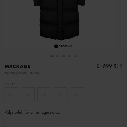
i
DROPSHIP
13 699 SEK
MACKAGE
Ishani jacket
-
Svart
Storlek
XS
S
M
L
XL
Välj storlek för att se lagerstatus
.