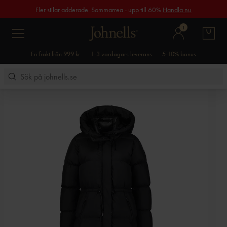
Fler stilar adderade. Sommarrea - upp till 60%
Handla nu
1
Fri frakt från 999 kr
1-3 vardagars leverans
5-10% bonus