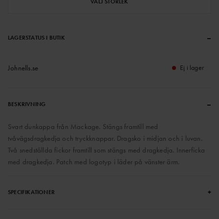
VÄLJ STORLEK
–
LAGERSTATUS I BUTIK
Johnells.se
Ej i lager
–
BESKRIVNING
Svart dunkappa från Mackage. Stängs framtill med
tvåvägsdragkedja och tryckknappar. Dragsko i midjan och i luvan.
Två snedställda fickor framtill som stängs med dragkedja. Innerficka
med dragkedja. Patch med logotyp i läder på vänster ärm.
+
SPECIFIKATIONER