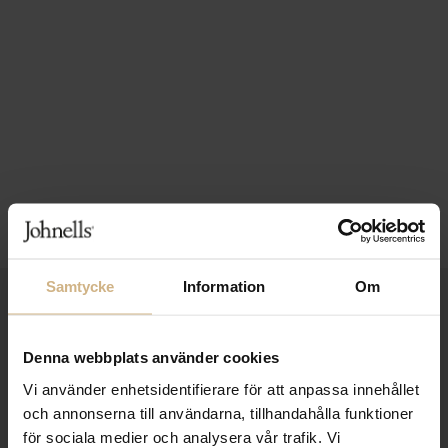
Samtycke
Information
Om
1-3 VARDAGARS LEVERANS
FRI FRAKT FRÅN 999 KR
Denna webbplats använder cookies
SAMLA BONUS I KUNDKLUBBEN
Vi använder enhetsidentifierare för att anpassa innehållet
och annonserna till användarna, tillhandahålla funktioner
för sociala medier och analysera vår trafik. Vi