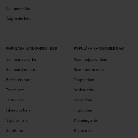
Kampanjvillkor
Ångra ditt köp
POPULÄRA KATEGORIER HERR
POPULÄRA KATEGORIER DAM
Sommarjackor herr
Sommarjackor dam
Sommarskor herr
Sommarskor dam
Badshorts herr
Toppar dam
Tröjor herr
Väskor dam
Jeans herr
Jeans dam
Pikétröjor herr
Tröjor dam
Skjortor herr
Klänningar dam
Shorts herr
Kjolar dam