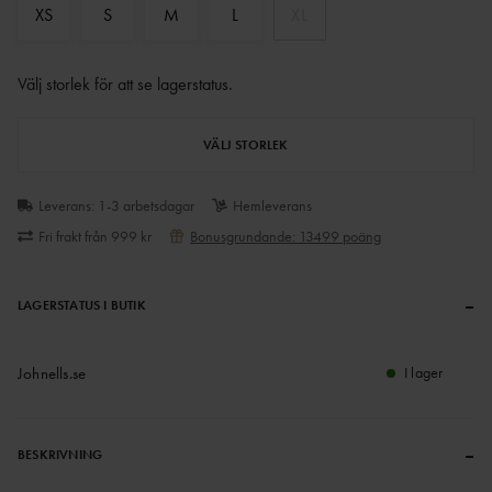
XS
S
M
L
XL
Välj storlek för att se lagerstatus
.
VÄLJ STORLEK
Leverans: 1-3 arbetsdagar
Hemleverans
Fri frakt från 999 kr
Bonusgrundande: 13499 poäng
–
LAGERSTATUS I BUTIK
Johnells.se
I lager
–
BESKRIVNING