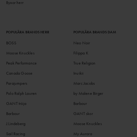
Byxor herr
POPULÄRA BRANDS HERR
POPULÄRA BRANDS DAM
BOSS
Neo Noir
Moose Knuckles
Filippa K
Peak Performance
True Religion
Canada Goose
Inuikii
Parajumpers
Marc Jacobs
Polo Ralph Lauren
by Malene Birger
GANT tröja
Barbour
Barbour
GANT skor
J.Lindeberg
Moose Knuckles
Sail Racing
My Aurora