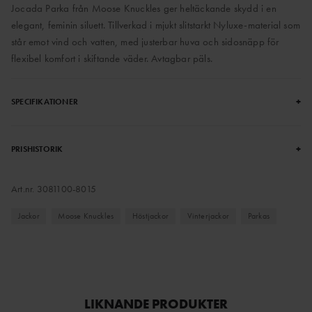
Jocada Parka från Moose Knuckles ger heltäckande skydd i en
elegant, feminin siluett. Tillverkad i mjukt slitstarkt Nyluxe-material som
står emot vind och vatten, med justerbar huva och sidosnäpp för
flexibel komfort i skiftande väder. Avtagbar päls.
+
SPECIFIKATIONER
+
PRISHISTORIK
Art.nr.
3081100-8015
Jackor
Moose Knuckles
Höstjackor
Vinterjackor
Parkas
LIKNANDE PRODUKTER