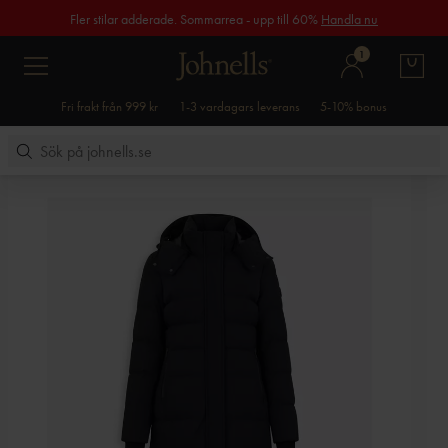
Fler stilar adderade. Sommarrea - upp till 60%
Handla nu
1
Fri frakt från 999 kr
1-3 vardagars leverans
5-10% bonus