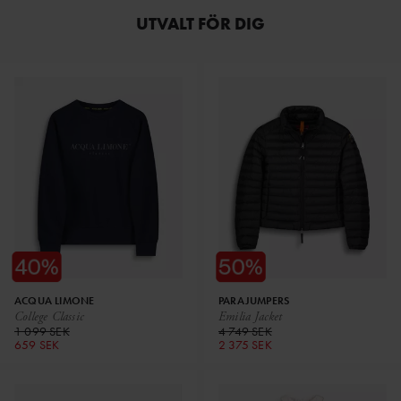
UTVALT FÖR DIG
ACQUA LIMONE
PARAJUMPERS
College Classic
Emilia Jacket
1 099 SEK
4 749 SEK
659 SEK
2 375 SEK