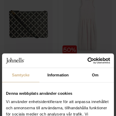
BY MALENE BIRGER
MY AURORA PINK
Ivy Clutch
Linda Linen Dress
1 999 SEK
1 099 SEK
1 000 SEK
Samtycke
Information
Om
Denna webbplats använder cookies
Vi använder enhetsidentifierare för att anpassa innehållet
och annonserna till användarna, tillhandahålla funktioner
för sociala medier och analysera vår trafik. Vi