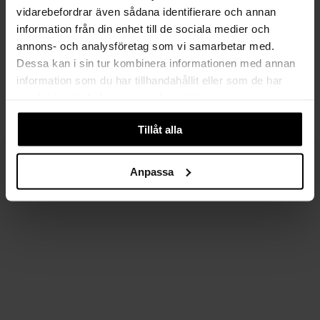
vidarebefordrar även sådana identifierare och annan
information från din enhet till de sociala medier och
annons- och analysföretag som vi samarbetar med.
Dessa kan i sin tur kombinera informationen med annan
information som du har tillhandahållit eller som de har
BARBOUR
ACQUA LIMONE
samlat in när du har använt deras tjänster.
Catlin Casual
College Classic
3 499 SEK
1 099 SEK
2 099 SEK
659 SEK
Tillåt alla
Anpassa