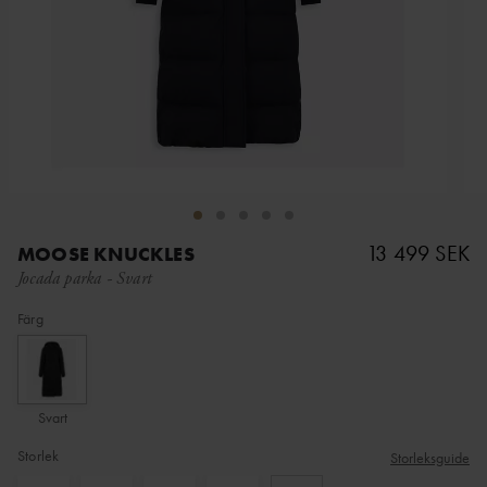
13 499 SEK
MOOSE KNUCKLES
Jocada parka
-
Svart
Färg
Svart
Storlek
Storleksguide