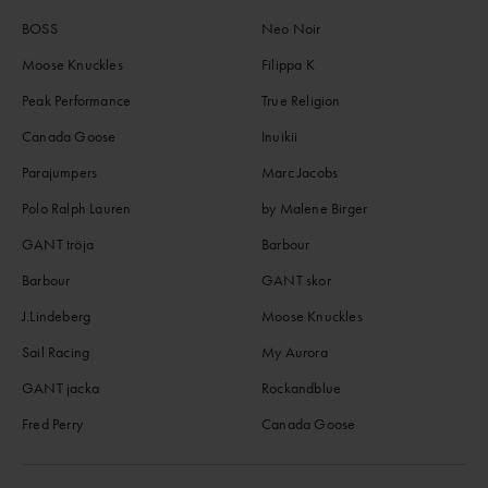
BOSS
Neo Noir
Moose Knuckles
Filippa K
Peak Performance
True Religion
Canada Goose
Inuikii
Parajumpers
Marc Jacobs
Polo Ralph Lauren
by Malene Birger
GANT tröja
Barbour
Barbour
GANT skor
J.Lindeberg
Moose Knuckles
Sail Racing
My Aurora
GANT jacka
Rockandblue
Fred Perry
Canada Goose