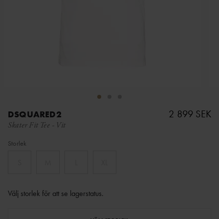
2 899 SEK
DSQUARED2
Skater Fit Tee
-
Vit
Storlek
S
M
L
XL
Välj storlek för att se lagerstatus
.