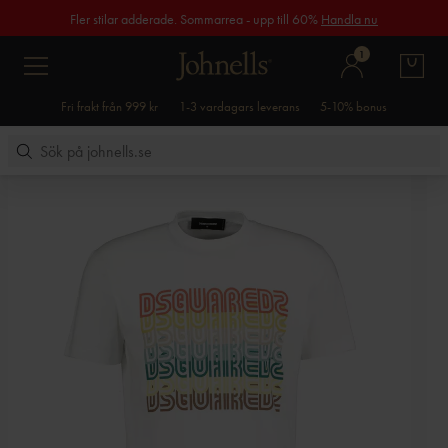
Fler stilar adderade. Sommarrea - upp till 60%
Handla nu
1
Fri frakt från 999 kr
1-3 vardagars leverans
5-10% bonus