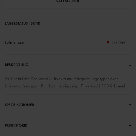
VÄLJ STORLEK
–
LAGERSTATUS I BUTIK
Johnells.se
Ej i lager
–
BESKRIVNING
Vit T-shirt från Dsquared2. Tryckta multifärgade logotyper över
bröstet och magen. Rundad halsringning. Tillverkad i 100% bomull.
+
SPECIFIKATIONER
+
PRISHISTORIK