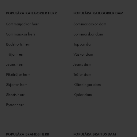
POPULÄRA KATEGORIER HERR
POPULÄRA KATEGORIER DAM
Sommarjackor herr
Sommarjackor dam
Sommarskor herr
Sommarskor dam
Badshorts herr
Toppar dam
Tröjor herr
Väskor dam
Jeans herr
Jeans dam
Pikétröjor herr
Tröjor dam
Skjortor herr
Klänningar dam
Shorts herr
Kjolar dam
Byxor herr
POPULÄRA BRANDS HERR
POPULÄRA BRANDS DAM