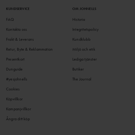
KUNDSERVICE
OM JOHNELLS
FAQ
Historia
Kontakta oss
Integritetspolicy
Frakt & Leverans
Kundklubb
Retur, Byte & Reklammation
Miljö och etik
Presentkort
Lediga tjänster
Dunguide
Butiker
#yesjohnells
The Journal
Cookies
Köpvillkor
Kampanjvillkor
Ångra ditt köp