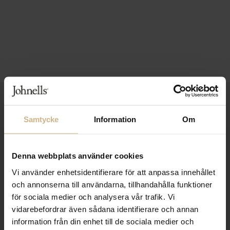
1-3 VARDAGARS LEVERANS
Samtycke
Information
Om
FRI FRAKT FRÅN 999 KR
SAMLA BONUS I KUNDKLUBBEN
Denna webbplats använder cookies
Vi använder enhetsidentifierare för att anpassa innehållet
och annonserna till användarna, tillhandahålla funktioner
Håll dig uppdaterad
för sociala medier och analysera vår trafik. Vi
PRENUMERERA PÅ VÅRT NYHETSBREV
vidarebefordrar även sådana identifierare och annan
information från din enhet till de sociala medier och