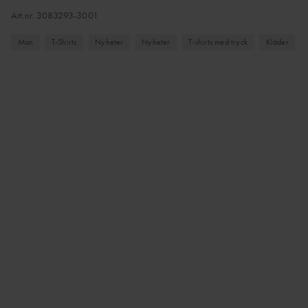
Art.nr.
3083293-3001
Man
T-Shirts
Nyheter
Nyheter
T-shirts med tryck
Kläder