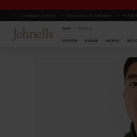
1-3 vardagars leverans
Samla bonus i kundklubben
Fri frakt
MAN
KVINNA
NYHETER
KLÄDER
JACKOR
TRÖJ