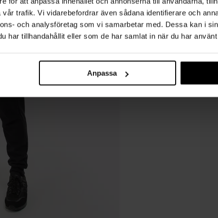
e för att anpassa innehållet och annonserna till användarna, tillh
vår trafik. Vi vidarebefordrar även sådana identifierare och anna
nnons- och analysföretag som vi samarbetar med. Dessa kan i sin
har tillhandahållit eller som de har samlat in när du har använt 
Anpassa