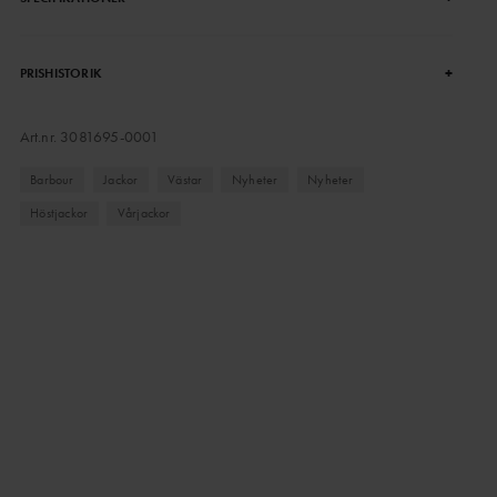
+
PRISHISTORIK
Art.nr.
3081695-0001
Barbour
Jackor
Västar
Nyheter
Nyheter
Höstjackor
Vårjackor