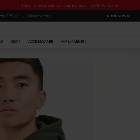
Fler stilar adderade. Sommarrea - upp till 60%
Handla nu
 från 999 kr
Hemleverans
KUNDSERVICE
OR
SKOR
ACCESSOARER
VARUMÄRKEN