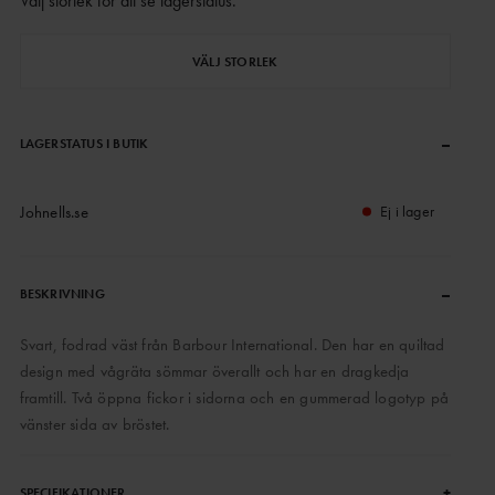
Välj storlek för att se lagerstatus
.
VÄLJ STORLEK
–
LAGERSTATUS I BUTIK
Johnells.se
Ej i lager
–
BESKRIVNING
Svart, fodrad väst från Barbour International. Den har en quiltad
design med vågräta sömmar överallt och har en dragkedja
framtill. Två öppna fickor i sidorna och en gummerad logotyp på
vänster sida av bröstet.
+
SPECIFIKATIONER