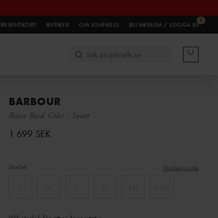
1
PRESENTKORT
BUTIKER
OM JOHNELLS
BLI MEDLEM / LOGGA IN
BARBOUR
Racer Reed Gilet
-
Svart
1 699 SEK
Storlek
Storleksguide
S
M
L
XL
XXL
XXXL