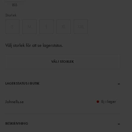
Blå
Storlek
S
M
L
XL
XXL
Välj storlek för att se lagerstatus
.
VÄLJ STORLEK
–
LAGERSTATUS I BUTIK
Johnells.se
Ej i lager
–
BESKRIVNING