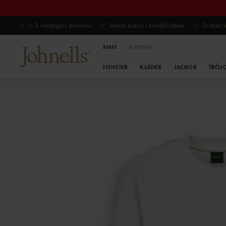
1-3 vardagars leverans
Samla bonus i kundklubben
Fri frakt
MAN
KVINNA
NYHETER
KLÄDER
JACKOR
TRÖJ