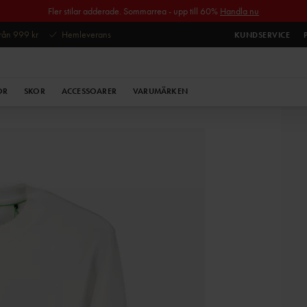
Fler stilar adderade. Sommarrea - upp till 60%
Handla nu
 från 999 kr
Hemleverans
KUNDSERVICE
OR
SKOR
ACCESSOARER
VARUMÄRKEN