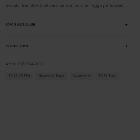
Sweater från BOSS Green med stor ton-i-ton logga på bröstet.
+
SPECIFIKATIONER
+
PRISHISTORIK
Art.nr.
3072524-3001
BOSS GREEN
Hoodies & Tröjor
Sweatshirts
BOSS Black