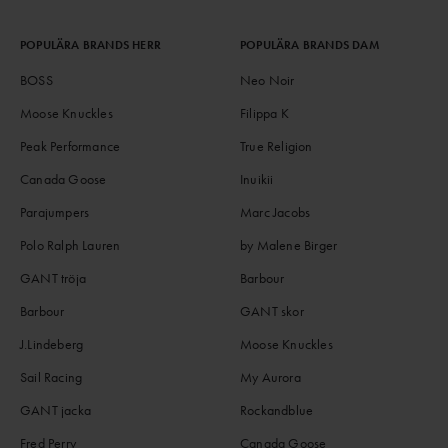
POPULÄRA BRANDS HERR
POPULÄRA BRANDS DAM
BOSS
Neo Noir
Moose Knuckles
Filippa K
Peak Performance
True Religion
Canada Goose
Inuikii
Parajumpers
Marc Jacobs
Polo Ralph Lauren
by Malene Birger
GANT tröja
Barbour
Barbour
GANT skor
J.Lindeberg
Moose Knuckles
Sail Racing
My Aurora
GANT jacka
Rockandblue
Fred Perry
Canada Goose