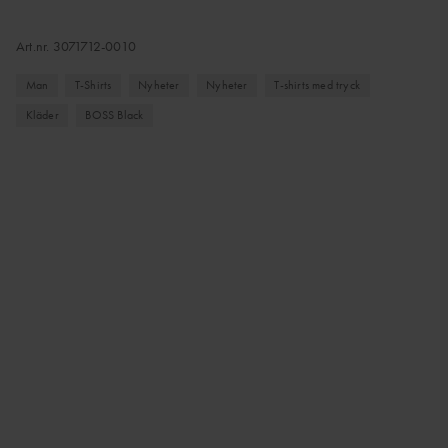
Art.nr.
3071712-0010
Man
T-Shirts
Nyheter
Nyheter
T-shirts med tryck
Kläder
BOSS Black