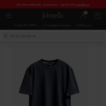
Fler stilar adderade. Sommarrea - upp till 60%
Handla nu
1
Fri frakt från 999 kr
1-3 vardagars leverans
5-10% bonus