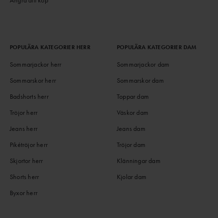
POPULÄRA KATEGORIER HERR
POPULÄRA KATEGORIER DAM
Sommarjackor herr
Sommarjackor dam
Sommarskor herr
Sommarskor dam
Badshorts herr
Toppar dam
Tröjor herr
Väskor dam
Jeans herr
Jeans dam
Pikétröjor herr
Tröjor dam
Skjortor herr
Klänningar dam
Shorts herr
Kjolar dam
Byxor herr