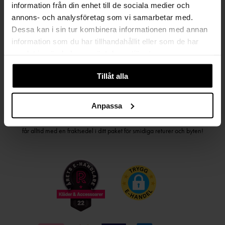
information från din enhet till de sociala medier och
PRENUMERERA PÅ VÅRT NYHETSBREV
annons- och analysföretag som vi samarbetar med.
Kvinna
Man
Dessa kan i sin tur kombinera informationen med annan
information som du har tillhandahållit eller som de har
samlat in när du har använt deras tjänster.
PRENUMERERA
Tillåt alla
HANDLA TRYGGT OCH SMIDIGT
Anpassa
Välj det betalsätt som passar dig med Klarna. Vi på Johnells erbjuder flera
bekväma fraktalternativ; utlämningsställe, hemleverans och paketskåp. Du
får alltid med en fraktsedel i ditt paket för smidiga returer och byten!