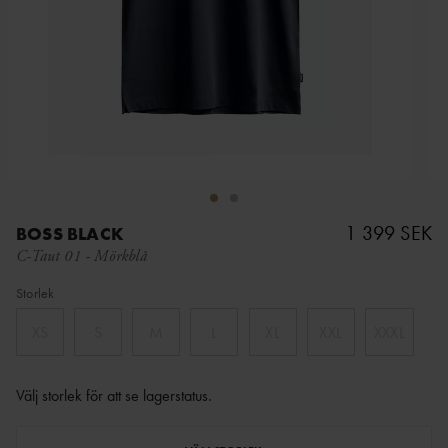
1 399 SEK
BOSS BLACK
C-Taut 01
-
Mörkblå
Storlek
XS
S
M
L
XL
XXL
XXXL
Välj storlek för att se lagerstatus
.