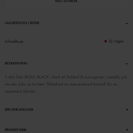
VÄLJ STORLEK
–
LAGERSTATUS I BUTIK
Johnells.se
Ej i lager
–
BESKRIVNING
T-shirt från BOSS BLACK. Med ett Dubbel B-monogram i metallic på
vänster sida av bröstet. Tillverkad av merceriserad bomull för en
supermjuk känsla.
+
SPECIFIKATIONER
+
PRISHISTORIK