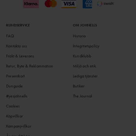
KUNDSERVICE
OM JOHNELLS
FAQ
Historia
Kontakta oss
Integritetspolicy
Frakt & Leverans
Kundklubb
Retur, Byte & Reklammation
Miljö och etik
Presentkort
Lediga tjänster
Dunguide
Butiker
#yesjohnells
The Journal
Cookies
Köpvillkor
Kampanjvillkor
Ångra ditt köp