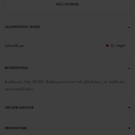
VÄLJ STORLEK
–
LAGERSTATUS I BUTIK
Johnells.se
Ej i lager
–
BESKRIVNING
Badbyxor från BOSS. Badbyxorna har två sidofickor, en bakficka
samt meshfoder.
+
SPECIFIKATIONER
+
PRISHISTORIK