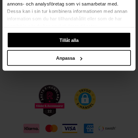
annons- och analysföretag som vi samarbetar med.
Kvinna
Man
Dessa kan i sin tur kombinera informationen med annan
information som du har tillhandahållit eller som de har
PRENUMERERA
samlat in när du har använt deras tjänster.
Tillåt alla
HANDLA TRYGGT OCH SMIDIGT
Välj det betalsätt som passar dig med Klarna. Vi på Johnells erbjuder flera
Anpassa
bekväma fraktalternativ; utlämningsställe, hemleverans och paketskåp. Du
får alltid med en fraktsedel i ditt paket för smidiga returer och byten!