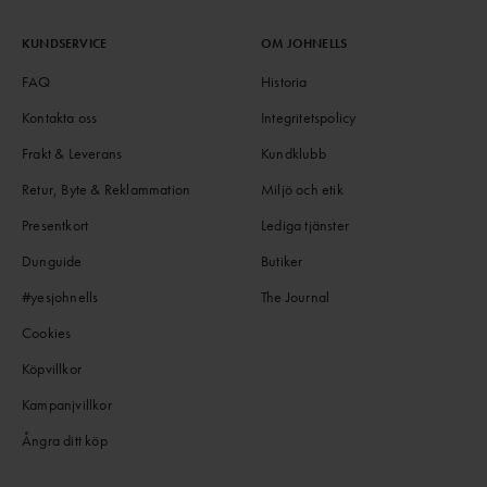
KUNDSERVICE
OM JOHNELLS
FAQ
Historia
Kontakta oss
Integritetspolicy
Frakt & Leverans
Kundklubb
Retur, Byte & Reklammation
Miljö och etik
Presentkort
Lediga tjänster
Dunguide
Butiker
#yesjohnells
The Journal
Cookies
Köpvillkor
Kampanjvillkor
Ångra ditt köp