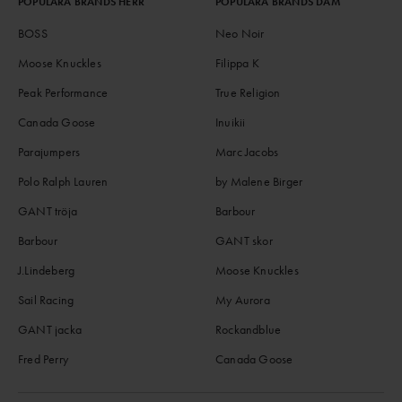
POPULÄRA BRANDS HERR
POPULÄRA BRANDS DAM
BOSS
Neo Noir
Moose Knuckles
Filippa K
Peak Performance
True Religion
Canada Goose
Inuikii
Parajumpers
Marc Jacobs
Polo Ralph Lauren
by Malene Birger
GANT tröja
Barbour
Barbour
GANT skor
J.Lindeberg
Moose Knuckles
Sail Racing
My Aurora
GANT jacka
Rockandblue
Fred Perry
Canada Goose