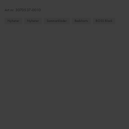
Art.nr.
3070537-0010
Nyheter
Nyheter
Sommarkläder
Badshorts
BOSS Black