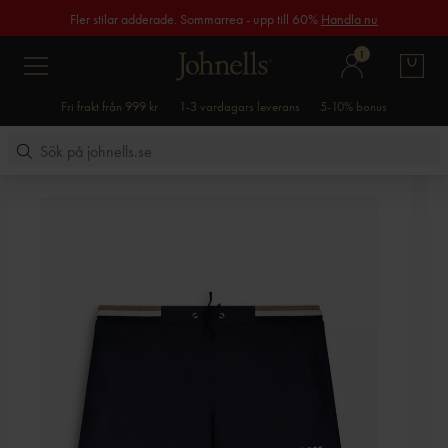
Fler stilar adderade. Sommarrea - upp till 60%
Handla nu
1
Fri frakt från 999 kr
1-3 vardagars leverans
5-10% bonus