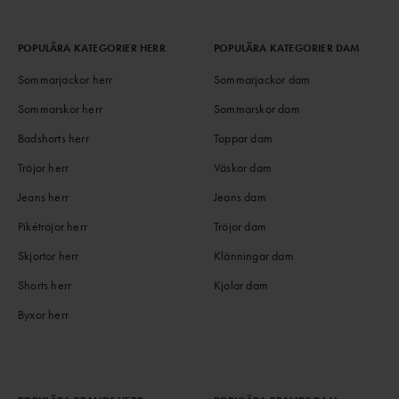
POPULÄRA KATEGORIER HERR
POPULÄRA KATEGORIER DAM
Sommarjackor herr
Sommarjackor dam
Sommarskor herr
Sommarskor dam
Badshorts herr
Toppar dam
Tröjor herr
Väskor dam
Jeans herr
Jeans dam
Pikétröjor herr
Tröjor dam
Skjortor herr
Klänningar dam
Shorts herr
Kjolar dam
Byxor herr