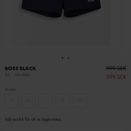
999 SEK
BOSS BLACK
Isle
-
Mörkblå
599 SEK
Storlek
S
M
L
XL
XXL
Välj storlek för att se lagerstatus
.