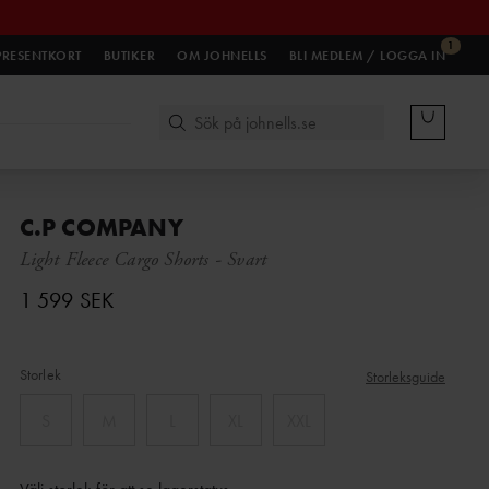
1
PRESENTKORT
BUTIKER
OM JOHNELLS
BLI MEDLEM / LOGGA IN
C.P COMPANY
Light Fleece Cargo Shorts
-
Svart
1 599 SEK
Storlek
Storleksguide
S
M
L
XL
XXL