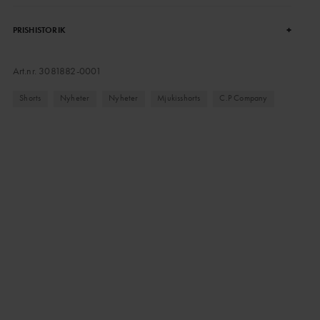
+
PRISHISTORIK
Art.nr.
3081882-0001
Shorts
Nyheter
Nyheter
Mjukisshorts
C.P Company