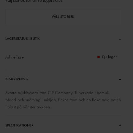
Välj storlek för att se lagerstatus
.
VÄLJ STORLEK
–
LAGERSTATUS I BUTIK
Johnells.se
Ej i lager
–
BESKRIVNING
Svarta mjukisshorts från C.P Company. Tillverkade i bomull.
Mudd och snörning i midjan, fickor fram och en ficka med patch
i plast på vänster byxben.
+
SPECIFIKATIONER