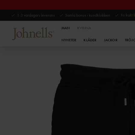
1-3 vardagars leverans
Samla bonus i kundklubben
Fri frakt
MAN
KVINNA
NYHETER
KLÄDER
JACKOR
TRÖJ