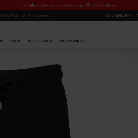
Fler stilar adderade. Sommarrea - upp till 60%
Handla nu
 från 999 kr
Hemleverans
KUNDSERVICE
OR
SKOR
ACCESSOARER
VARUMÄRKEN