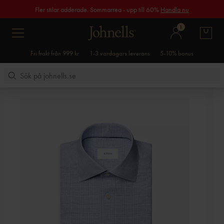
Fler stilar adderade. Sommarrea - upp till 60%
Handla nu
1
Fri frakt från 999 kr
1-3 vardagars leverans
5-10% bonus