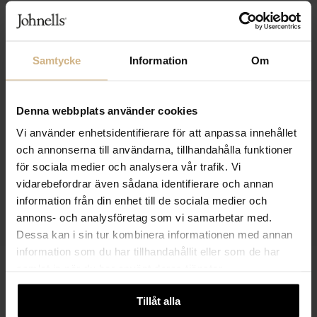
Samtycke
Information
Om
Denna webbplats använder cookies
Vi använder enhetsidentifierare för att anpassa innehållet
och annonserna till användarna, tillhandahålla funktioner
för sociala medier och analysera vår trafik. Vi
vidarebefordrar även sådana identifierare och annan
ETON
ETON
information från din enhet till de sociala medier och
Crew Neck Knit T-Shirt
Cotton Linen Knit Polo
2 499 SEK
2 999 SEK
annons- och analysföretag som vi samarbetar med.
1 499 SEK
1 799 SEK
Dessa kan i sin tur kombinera informationen med annan
information som du har tillhandahållit eller som de har
samlat in när du har använt deras tjänster.
Tillåt alla