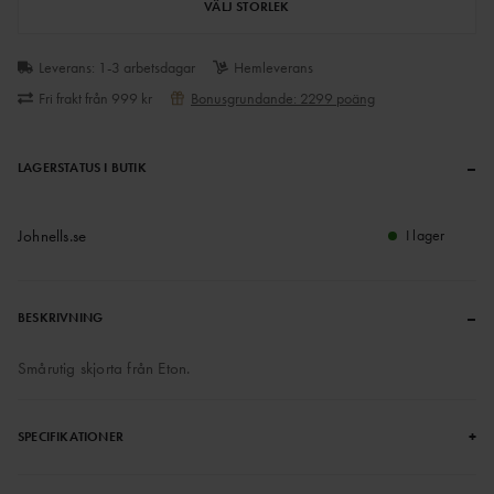
VÄLJ STORLEK
Leverans: 1-3 arbetsdagar
Hemleverans
Fri frakt från 999 kr
Bonusgrundande: 2299 poäng
–
LAGERSTATUS I BUTIK
Johnells.se
I lager
–
BESKRIVNING
Smårutig skjorta från Eton.
+
SPECIFIKATIONER