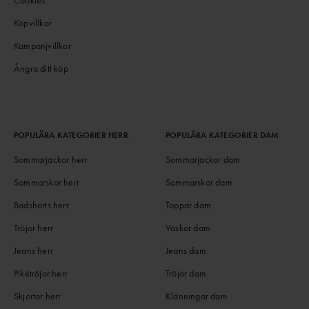
Köpvillkor
Kampanjvillkor
Ångra ditt köp
POPULÄRA KATEGORIER HERR
POPULÄRA KATEGORIER DAM
Sommarjackor herr
Sommarjackor dam
Sommarskor herr
Sommarskor dam
Badshorts herr
Toppar dam
Tröjor herr
Väskor dam
Jeans herr
Jeans dam
Pikétröjor herr
Tröjor dam
Skjortor herr
Klänningar dam