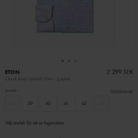
2 299 SEK
ETON
Check Jersey Stretch Slim
-
Ljusblå
Storlek
Storleksguide
38
39
40
41
42
43
Välj storlek för att se lagerstatus
.