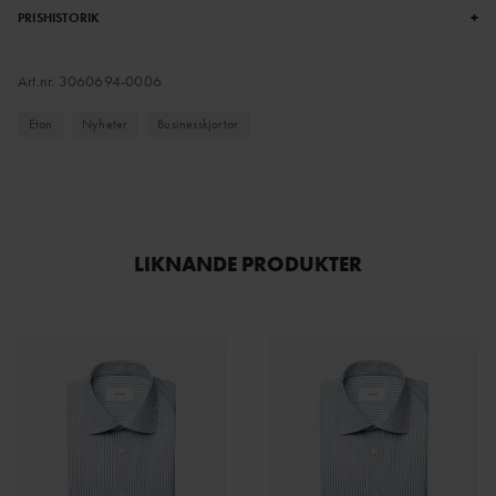
+
PRISHISTORIK
Art.nr.
3060694-0006
Eton
Nyheter
Businesskjortor
LIKNANDE PRODUKTER