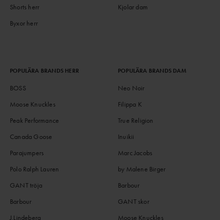
Shorts herr
Kjolar dam
Byxor herr
POPULÄRA BRANDS HERR
POPULÄRA BRANDS DAM
BOSS
Neo Noir
Moose Knuckles
Filippa K
Peak Performance
True Religion
Canada Goose
Inuikii
Parajumpers
Marc Jacobs
Polo Ralph Lauren
by Malene Birger
GANT tröja
Barbour
Barbour
GANT skor
J.Lindeberg
Moose Knuckles