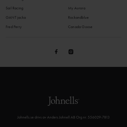
Sail Racing
My Aurora
GANT jacka
Rockandblue
Fred Perry
Canada Goose
Johnells.se drivs av Anders Johnell AB Org nr. 556029-7813