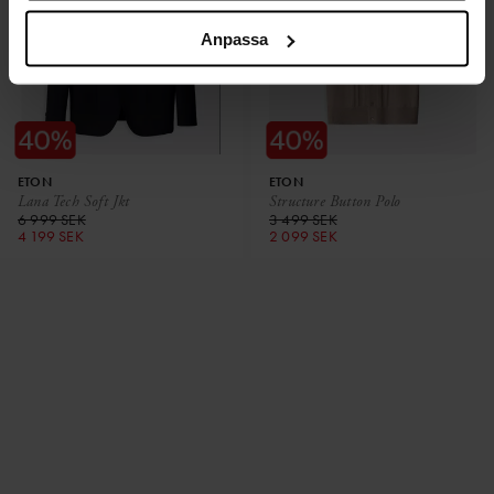
Anpassa
ETON
ETON
Lana Tech Soft Jkt
Structure Button Polo
6 999 SEK
3 499 SEK
4 199 SEK
2 099 SEK