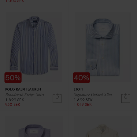
1 000 SEK
POLO RALPH LAUREN
ETON
Broadcloth Stripe Shirt
Signature Oxford Slim
1 899 SEK
1 699 SEK
950 SEK
1 019 SEK