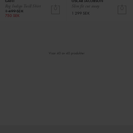
GANT
OSCAR JACOBSON
Reg Indigo Twill Shirt
Slim fit cut away
1 499 SEK
1 299 SEK
750 SEK
Visar 40 av 40 produkter
⌄
⌄
VISA MER