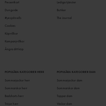
Presentkort
Lediga tjänster
Dunguide
Butiker
#yesjohnells
The Journal
Cookies
Köpvillkor
Kampanjvillkor
Ångra ditt köp
POPULÄRA KATEGORIER HERR
POPULÄRA KATEGORIER DAM
Sommarjackor herr
Sommarjackor dam
Sommarskor herr
Sommarskor dam
Badshorts herr
Toppar dam
Tröjor herr
Väskor dam