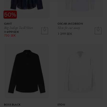
GANT
OSCAR JACOBSON
Reg Indigo Twill Shirt
Slim fit cut away
1 499 SEK
1 299 SEK
750 SEK
BOSS BLACK
ETON