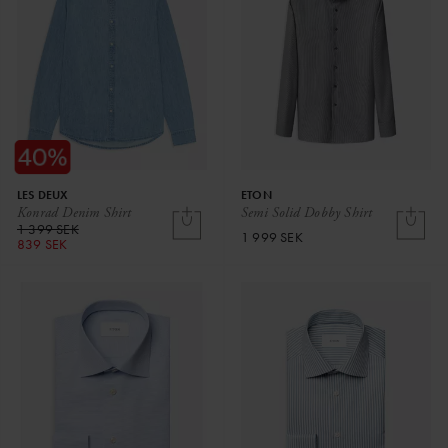
LES DEUX
ETON
Konrad Denim Shirt
Semi Solid Dobby Shirt
1 399 SEK
1 999 SEK
839 SEK