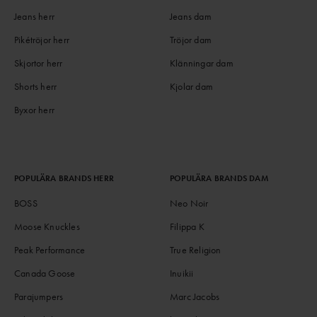
Jeans herr
Jeans dam
Pikétröjor herr
Tröjor dam
Skjortor herr
Klänningar dam
Shorts herr
Kjolar dam
Byxor herr
POPULÄRA BRANDS HERR
POPULÄRA BRANDS DAM
BOSS
Neo Noir
Moose Knuckles
Filippa K
Peak Performance
True Religion
Canada Goose
Inuikii
Parajumpers
Marc Jacobs