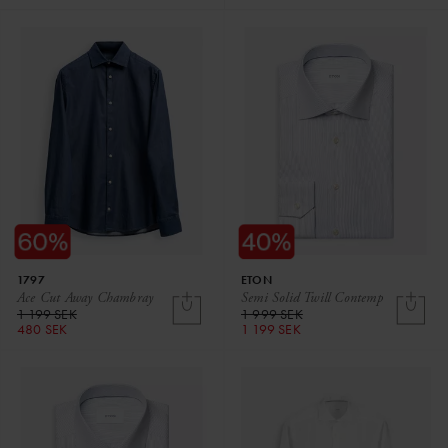
1797
ETON
Ace Cut Away Chambray
Semi Solid Twill Contemp
1 199 SEK
1 999 SEK
480 SEK
1 199 SEK