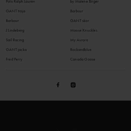
Polo Ralph Lauren
by Malene Birger
GANT tröja
Barbour
Barbour
GANT skor
J.Lindeberg
Moose Knuckles
Sail Racing
My Aurora
GANT jacka
Rockandblue
Fred Perry
Canada Goose