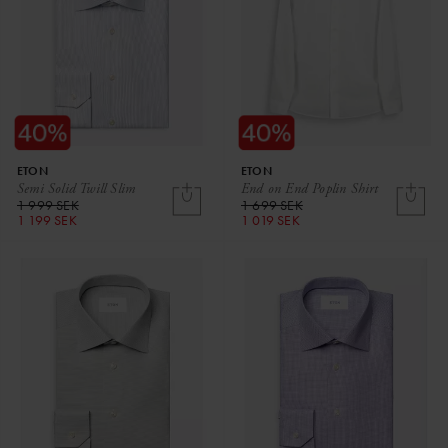
ETON
ETON
Semi Solid Twill Slim
End on End Poplin Shirt
1 999 SEK
1 699 SEK
1 199 SEK
1 019 SEK