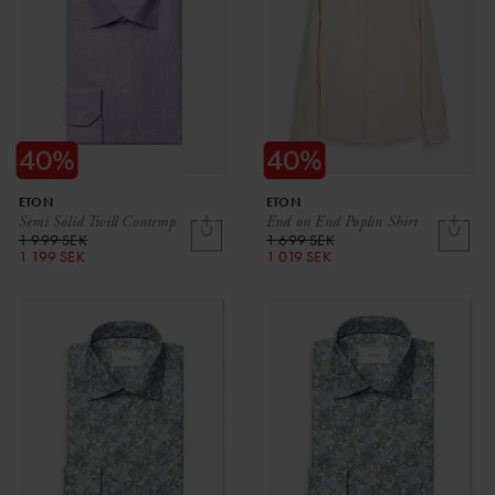
ETON
ETON
Semi Solid Twill Contemp
End on End Poplin Shirt
1 999 SEK
1 699 SEK
1 199 SEK
1 019 SEK