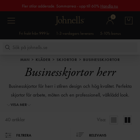
Fler stilar adderade. Sommarrea - upp till 60%
Handla nu
1
Fri frakt från 999 kr
1-3 vardagars leverans
5-10% bonus
MAN
KLÄDER
SKJORTOR
BUSINESSKJORTOR
Businesskjortor herr
Businesskjortor för herr i stilren design och hög kvalitet. Perfekta
skjortor för arbete, möten och en professionell, välklädd look.
VISA MER
40
artiklar
Visa:
FILTRERA
RELEVANS