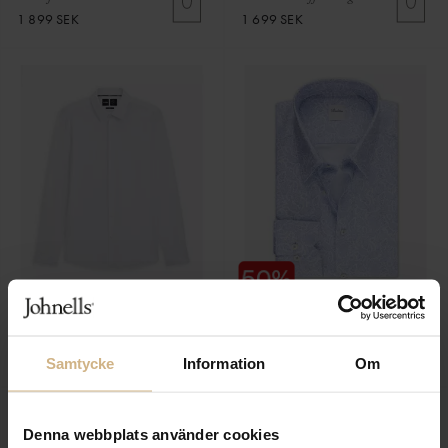
1 899 SEK
1 699 SEK
BOSS BLACK
STENSTRÖMS
P-Hank-S-Kent
Regular Fit
1 999 SEK
1 199 SEK
Samtycke
Information
Om
1 000 SEK
Denna webbplats använder cookies