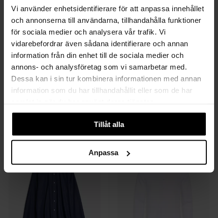
Vi använder enhetsidentifierare för att anpassa innehållet
och annonserna till användarna, tillhandahålla funktioner
för sociala medier och analysera vår trafik. Vi
vidarebefordrar även sådana identifierare och annan
information från din enhet till de sociala medier och
annons- och analysföretag som vi samarbetar med.
Dessa kan i sin tur kombinera informationen med annan
information som du har tillhandahållit eller som de har
ETON
ETON
samlat in när du har använt deras tjänster.
Geometric Effect Slim
Check Jersey Stretch Slim
1 699 SEK
2 299 SEK
Tillåt alla
Anpassa