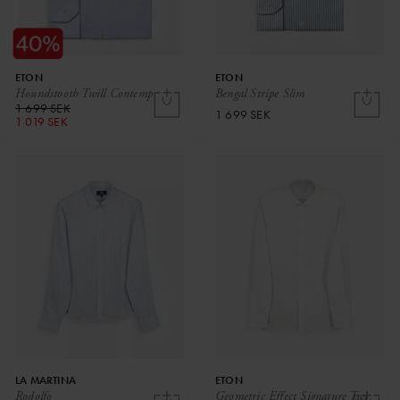
ETON
ETON
Houndstooth Twill Contemp
Bengal Stripe Slim
1 699 SEK
1 699 SEK
1 019 SEK
LA MARTINA
ETON
Rodolfo
Geometric Effect Signature Twi