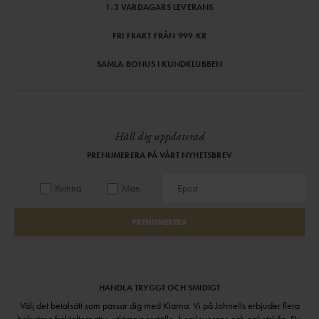
1-3 VARDAGARS LEVERANS
FRI FRAKT FRÅN 999 KR
SAMLA BONUS I KUNDKLUBBEN
Håll dig uppdaterad
PRENUMERERA PÅ VÅRT NYHETSBREV
Kvinna
Man
PRENUMERERA
HANDLA TRYGGT OCH SMIDIGT
Välj det betalsätt som passar dig med Klarna. Vi på Johnells erbjuder flera
bekväma fraktalternativ; utlämningsställe, hemleverans och paketskåp. Du