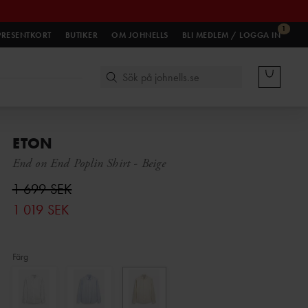
1
PRESENTKORT
BUTIKER
OM JOHNELLS
BLI MEDLEM / LOGGA IN
ETON
End on End Poplin Shirt
-
Beige
1 699 SEK
1 019 SEK
Färg