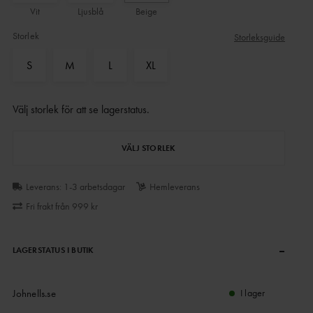
Vit
Ljusblå
Beige
Storlek
Storleksguide
S
M
L
XL
Välj storlek för att se lagerstatus
.
VÄLJ STORLEK
Leverans: 1-3 arbetsdagar
Hemleverans
Fri frakt från 999 kr
–
LAGERSTATUS I BUTIK
Johnells.se
I lager