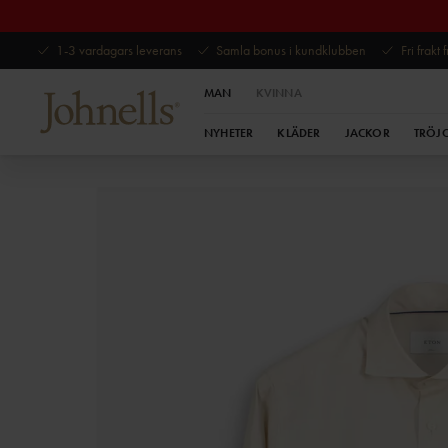
1-3 vardagars leverans
Samla bonus i kundklubben
Fri frakt
MAN
KVINNA
NYHETER
KLÄDER
JACKOR
TRÖJ