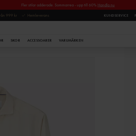
Fler stilar adderade. Sommarrea - upp till 60%
Handla nu
 från 999 kr
Hemleverans
KUNDSERVICE
OR
SKOR
ACCESSOARER
VARUMÄRKEN