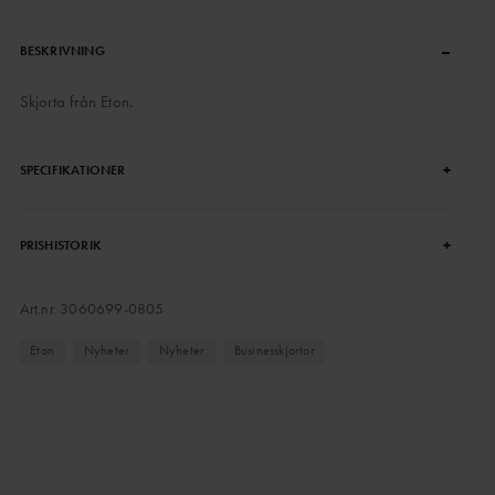
–
BESKRIVNING
Skjorta från Eton.
+
SPECIFIKATIONER
+
PRISHISTORIK
Art.nr.
3060699-0805
Eton
Nyheter
Nyheter
Businesskjortor