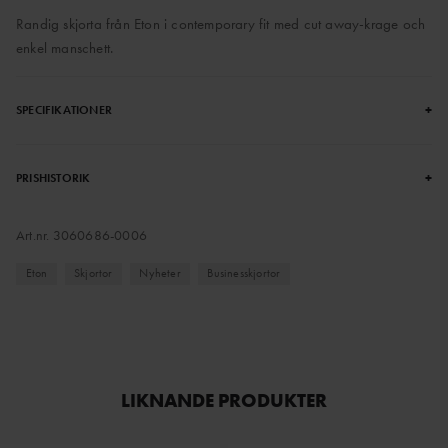
Randig skjorta från Eton i contemporary fit med cut away-krage och
enkel manschett.
+
SPECIFIKATIONER
+
PRISHISTORIK
Art.nr.
3060686-0006
Eton
Skjortor
Nyheter
Businesskjortor
LIKNANDE PRODUKTER