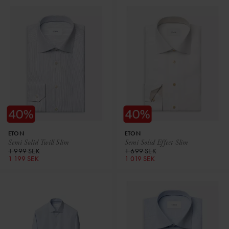
ETON
ETON
Semi Solid Twill Slim
Semi Solid Effect Slim
1 999 SEK
1 699 SEK
1 199 SEK
1 019 SEK