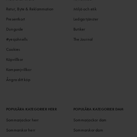
Retur, Byte & Reklammation
Miljö och etik
Presentkort
Lediga tjänster
Dunguide
Butiker
#yesjohnells
The Journal
Cookies
Köpvillkor
Kampanjvillkor
Ångra ditt köp
POPULÄRA KATEGORIER HERR
POPULÄRA KATEGORIER DAM
Sommarjackor herr
Sommarjackor dam
Sommarskor herr
Sommarskor dam