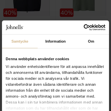
ETON
ETON
Lightweight Wind Vest
Waffle Open Collar Polo
3 999 SEK
1 999 SEK
2 399 SEK
1 199 SEK
Samtycke
Information
Om
Denna webbplats använder cookies
Vi använder enhetsidentifierare för att anpassa innehållet
och annonserna till användarna, tillhandahålla funktioner
för sociala medier och analysera vår trafik. Vi
vidarebefordrar även sådana identifierare och annan
information från din enhet till de sociala medier och
annons- och analysföretag som vi samarbetar med.
Dessa kan i sin tur kombinera informationen med annan
ETON
ETON
information som du har tillhandahållit eller som de har