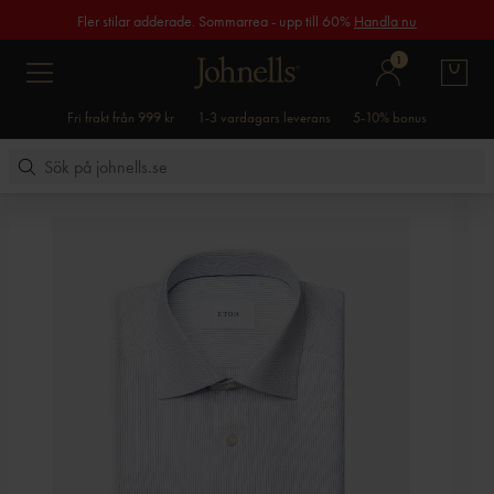
Fler stilar adderade. Sommarrea - upp till 60%
Handla nu
1
Fri frakt från 999 kr
1-3 vardagars leverans
5-10% bonus