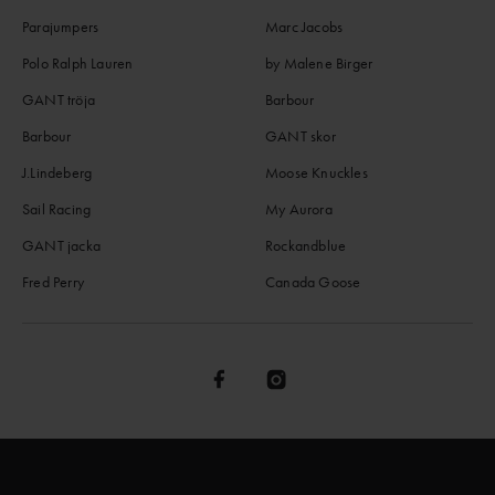
Parajumpers
Marc Jacobs
Polo Ralph Lauren
by Malene Birger
GANT tröja
Barbour
Barbour
GANT skor
J.Lindeberg
Moose Knuckles
Sail Racing
My Aurora
GANT jacka
Rockandblue
Fred Perry
Canada Goose