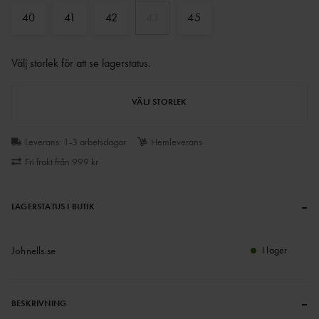
40
41
42
43
45
Välj storlek för att se lagerstatus
.
VÄLJ STORLEK
Leverans: 1-3 arbetsdagar
Hemleverans
Fri frakt från 999 kr
–
LAGERSTATUS I BUTIK
Johnells.se
I lager
–
BESKRIVNING