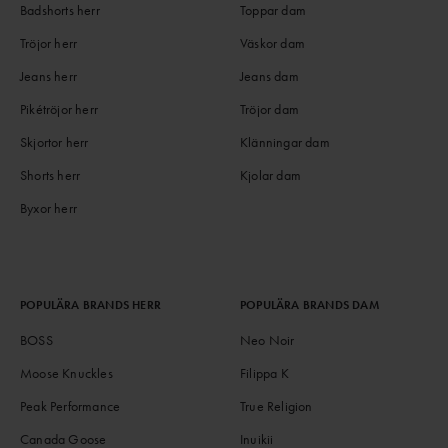
Badshorts herr
Toppar dam
Tröjor herr
Väskor dam
Jeans herr
Jeans dam
Pikétröjor herr
Tröjor dam
Skjortor herr
Klänningar dam
Shorts herr
Kjolar dam
Byxor herr
POPULÄRA BRANDS HERR
POPULÄRA BRANDS DAM
BOSS
Neo Noir
Moose Knuckles
Filippa K
Peak Performance
True Religion
Canada Goose
Inuikii