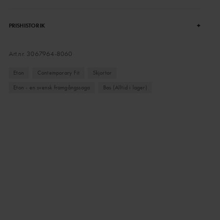
+
PRISHISTORIK
Art.nr.
3067964-8060
Eton
Contemporary Fit
Skjortor
Eton - en svensk framgångssaga
Bas (Alltid i lager)