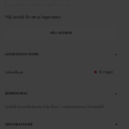
Välj storlek för att se lagerstatus
.
VÄLJ STORLEK
–
LAGERSTATUS I BUTIK
Johnells.se
Ej i lager
–
BESKRIVNING
Ljusblå bomullsskjorta från Eton i contemporary fit-modell.
+
SPECIFIKATIONER