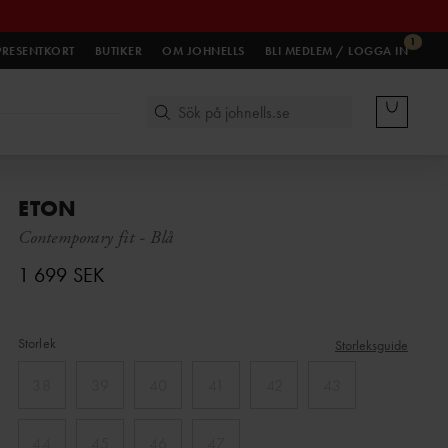
1
PRESENTKORT
BUTIKER
OM JOHNELLS
BLI MEDLEM / LOGGA IN
ETON
Contemporary fit
-
Blå
1 699 SEK
Storlek
Storleksguide
38
39
40
41
42
43
44
45
46
47