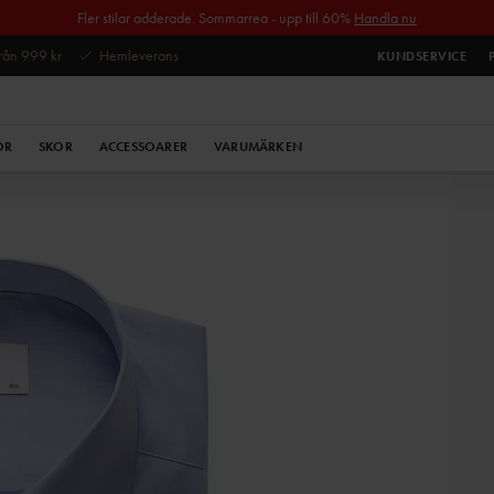
Fler stilar adderade. Sommarrea - upp till 60%
Handla nu
 från 999 kr
Hemleverans
KUNDSERVICE
OR
SKOR
ACCESSOARER
VARUMÄRKEN