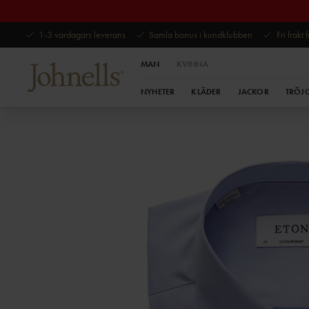
1-3 vardagars leverans
Samla bonus i kundklubben
Fri frakt
MAN
KVINNA
NYHETER
KLÄDER
JACKOR
TRÖJ