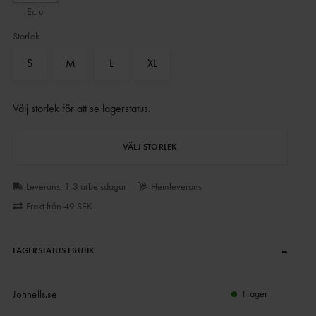
Ecru
Storlek
S
M
L
XL
Välj storlek för att se lagerstatus
.
VÄLJ STORLEK
Leverans: 1-3 arbetsdagar
Hemleverans
Frakt från 49 SEK
–
LAGERSTATUS I BUTIK
Johnells.se
I lager