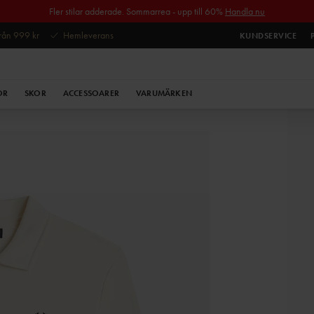
Fler stilar adderade. Sommarrea - upp till 60%
Handla nu
 från 999 kr
Hemleverans
KUNDSERVICE
OR
SKOR
ACCESSOARER
VARUMÄRKEN