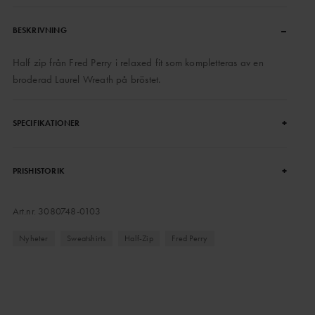
–
BESKRIVNING
Half zip från Fred Perry i relaxed fit som kompletteras av en
broderad Laurel Wreath på bröstet.
+
SPECIFIKATIONER
+
PRISHISTORIK
Art.nr.
3080748-0103
Nyheter
Sweatshirts
Half-Zip
Fred Perry