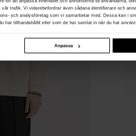
e för att anpassa innehållet och annonserna till användarna, tillh
vår trafik. Vi vidarebefordrar även sådana identifierare och anna
nnons- och analysföretag som vi samarbetar med. Dessa kan i sin
har tillhandahållit eller som de har samlat in när du har använt 
Anpassa