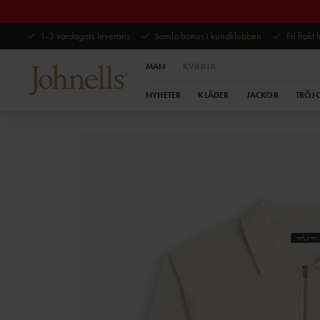
1-3 vardagars leverans
Samla bonus i kundklubben
Fri frakt
MAN
KVINNA
NYHETER
KLÄDER
JACKOR
TRÖJ