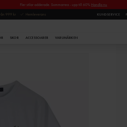
Fler stilar adderade. Sommarrea - upp till 60%
Handla nu
 från 999 kr
Hemleverans
KUNDSERVICE
OR
SKOR
ACCESSOARER
VARUMÄRKEN