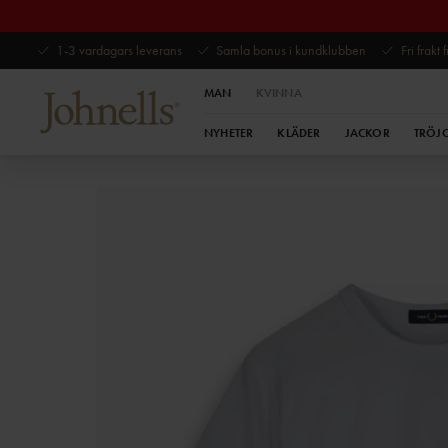
1-3 vardagars leverans
Samla bonus i kundklubben
Fri frakt
MAN
KVINNA
NYHETER
KLÄDER
JACKOR
TRÖJ