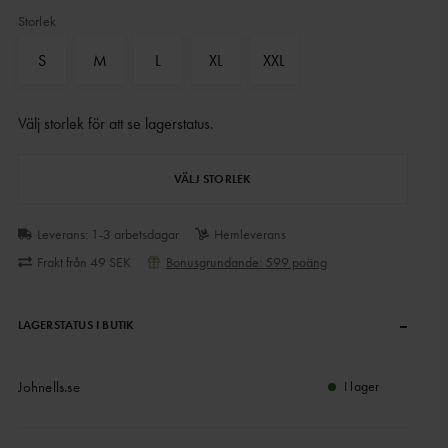
Storlek
S
M
L
XL
XXL
Välj storlek för att se lagerstatus
.
VÄLJ STORLEK
Leverans: 1-3 arbetsdagar
Hemleverans
Frakt från 49 SEK
Bonusgrundande: 599 poäng
–
LAGERSTATUS I BUTIK
Johnells.se
I lager