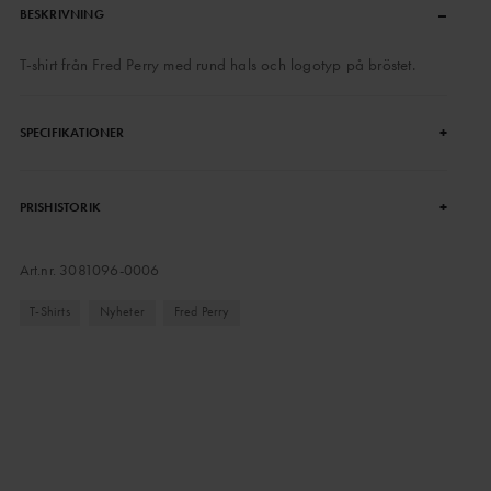
–
BESKRIVNING
T-shirt från Fred Perry med rund hals och logotyp på bröstet.
+
SPECIFIKATIONER
+
PRISHISTORIK
Art.nr.
3081096-0006
T-Shirts
Nyheter
Fred Perry