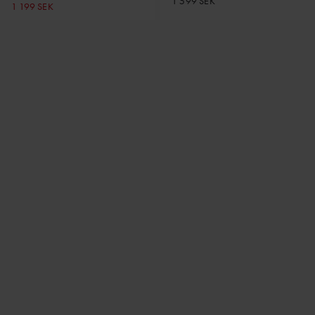
1 599 SEK
1 199 SEK