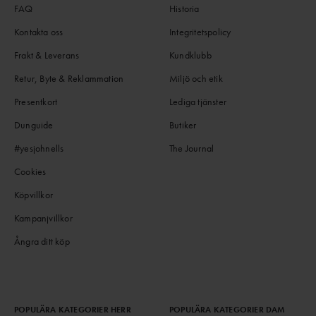
FAQ
Historia
Kontakta oss
Integritetspolicy
Frakt & Leverans
Kundklubb
Retur, Byte & Reklammation
Miljö och etik
Presentkort
Lediga tjänster
Dunguide
Butiker
#yesjohnells
The Journal
Cookies
Köpvillkor
Kampanjvillkor
Ångra ditt köp
POPULÄRA KATEGORIER HERR
POPULÄRA KATEGORIER DAM