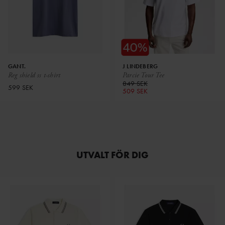
GANT.
J LINDEBERG
Reg shield ss t-shirt
Parcie Tour Tee
849 SEK
599 SEK
509 SEK
UTVALT FÖR DIG