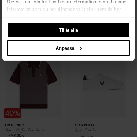
Dessa kan i sin tur kombinera informationen med annan
information som du har tillhandahållit eller som de har
samlat in när du har använt deras tjänster.
FRED PERRY
FRED PERRY
Half Zip Collared Sweat
Classic Barrel Bag
Tillåt alla
1 599 SEK
1 399 SEK
959 SEK
Anpassa
FRED PERRY
FRED PERRY
Tonic Waffle Knit Shirt
B721 Leather
1 999 SEK