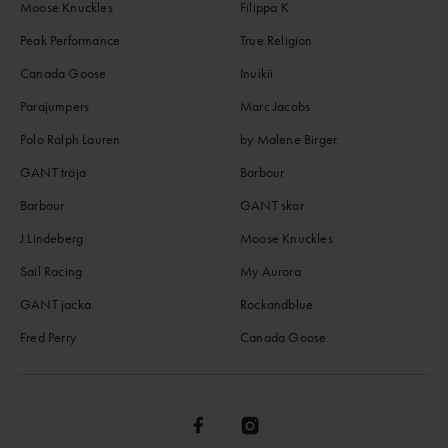
Moose Knuckles
Filippa K
Peak Performance
True Religion
Canada Goose
Inuikii
Parajumpers
Marc Jacobs
Polo Ralph Lauren
by Malene Birger
GANT tröja
Barbour
Barbour
GANT skor
J.Lindeberg
Moose Knuckles
Sail Racing
My Aurora
GANT jacka
Rockandblue
Fred Perry
Canada Goose