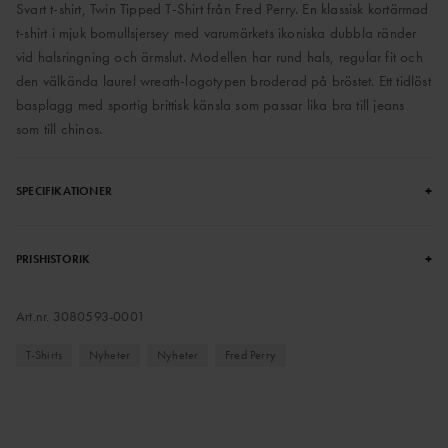
Svart t-shirt, Twin Tipped T-Shirt från Fred Perry. En klassisk kortärmad
t-shirt i mjuk bomullsjersey med varumärkets ikoniska dubbla ränder
vid halsringning och ärmslut. Modellen har rund hals, regular fit och
den välkända laurel wreath-logotypen broderad på bröstet. Ett tidlöst
basplagg med sportig brittisk känsla som passar lika bra till jeans
som till chinos.
+
SPECIFIKATIONER
+
PRISHISTORIK
Art.nr.
3080593-0001
T-Shirts
Nyheter
Nyheter
Fred Perry