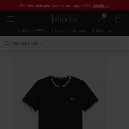
Fler stilar adderade. Sommarrea - upp till 60%
Handla nu
1
Fri frakt från 999 kr
1-3 vardagars leverans
5-10% bonus