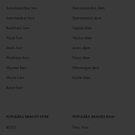
Sommarjackor herr
Sommarjackor dam
Sommarskor herr
Sommarskor dam
Badshorts herr
Toppar dam
Tröjor herr
Väskor dam
Jeans herr
Jeans dam
Pikétröjor herr
Tröjor dam
Skjortor herr
Klänningar dam
Shorts herr
Kjolar dam
Byxor herr
POPULÄRA BRANDS HERR
POPULÄRA BRANDS DAM
BOSS
Neo Noir