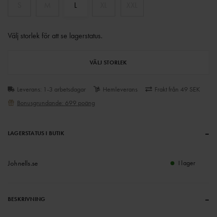
S
M
L
XL
XXL
Välj storlek för att se lagerstatus
.
VÄLJ STORLEK
Leverans: 1-3 arbetsdagar
Hemleverans
Frakt från 49 SEK
Bonusgrundande: 699 poäng
–
LAGERSTATUS I BUTIK
Johnells.se
I lager
–
BESKRIVNING