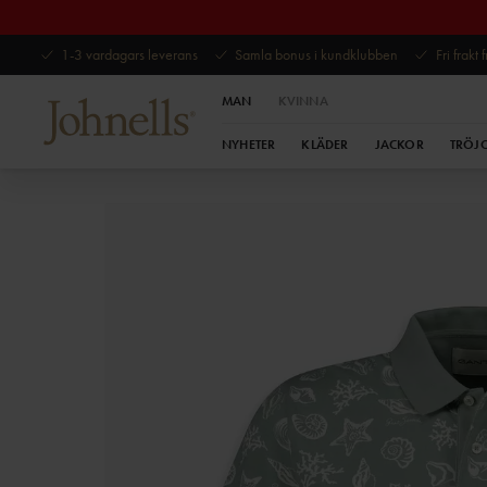
1-3 vardagars leverans
Samla bonus i kundklubben
Fri frakt
MAN
KVINNA
NYHETER
KLÄDER
JACKOR
TRÖJ