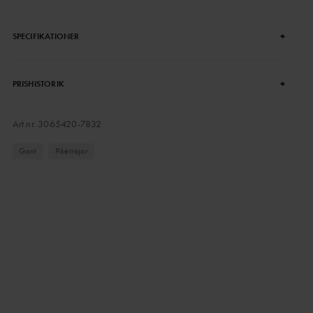
+
SPECIFIKATIONER
+
PRISHISTORIK
Art.nr.
3065420-7832
Gant
Pikétröjor