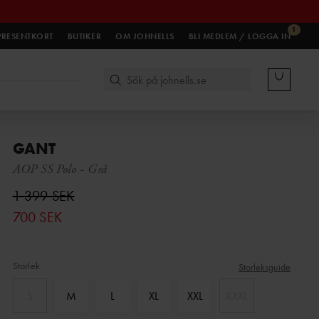
1
PRESENTKORT
BUTIKER
OM JOHNELLS
BLI MEDLEM / LOGGA IN
GANT
AOP SS Polo
-
Grå
1 399 SEK
700 SEK
Storlek
Storleksguide
S
M
L
XL
XXL
XXXL