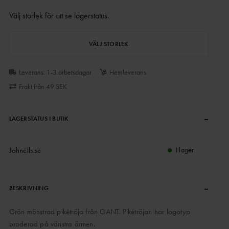
Välj storlek för att se lagerstatus
.
VÄLJ STORLEK
Leverans: 1-3 arbetsdagar
Hemleverans
Frakt från 49 SEK
–
LAGERSTATUS I BUTIK
Johnells.se
I lager
–
BESKRIVNING
Grön mönstrad pikétröja från GANT. Pikétröjan har logotyp
broderad på vänstra ärmen.