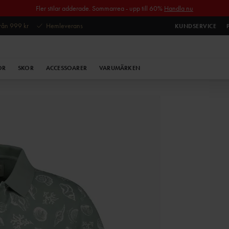
Fler stilar adderade. Sommarrea - upp till 60%
Handla nu
 från 999 kr
Hemleverans
KUNDSERVICE
OR
SKOR
ACCESSOARER
VARUMÄRKEN