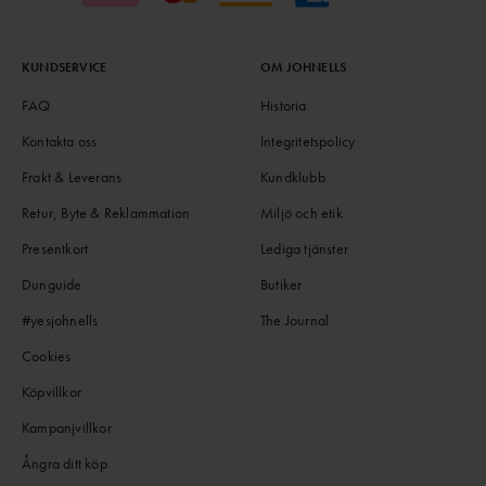
KUNDSERVICE
OM JOHNELLS
FAQ
Historia
Kontakta oss
Integritetspolicy
Frakt & Leverans
Kundklubb
Retur, Byte & Reklammation
Miljö och etik
Presentkort
Lediga tjänster
Dunguide
Butiker
#yesjohnells
The Journal
Cookies
Köpvillkor
Kampanjvillkor
Ångra ditt köp