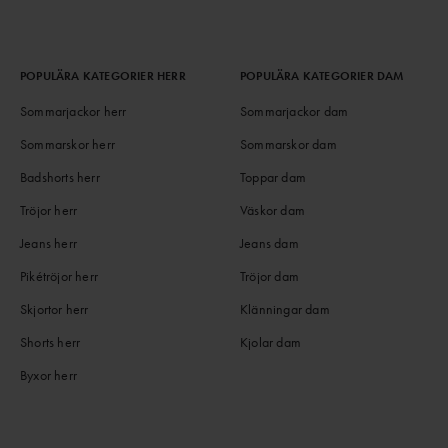
POPULÄRA KATEGORIER HERR
POPULÄRA KATEGORIER DAM
Sommarjackor herr
Sommarjackor dam
Sommarskor herr
Sommarskor dam
Badshorts herr
Toppar dam
Tröjor herr
Väskor dam
Jeans herr
Jeans dam
Pikétröjor herr
Tröjor dam
Skjortor herr
Klänningar dam
Shorts herr
Kjolar dam
Byxor herr