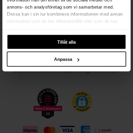
annons- och analysföretag som vi samarbetar med.
Kvinna
Man
Dessa kan i sin tur kombinera informationen med annan
information som du har tillhandahållit eller som de har
PRENUMERERA
samlat in när du har använt deras tjänster.
Tillåt alla
HANDLA TRYGGT OCH SMIDIGT
Anpassa
Välj det betalsätt som passar dig med Klarna. Vi på Johnells erbjuder flera
bekväma fraktalternativ; utlämningsställe, hemleverans och paketskåp. Du
får alltid med en fraktsedel i ditt paket för smidiga returer och byten!