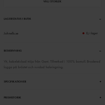
VÄLJ STORLEK
–
LAGERSTATUS I BUTIK
Johnells.se
Ej i lager
–
BESKRIVNING
Vit, kabelstickad tröja från Gant. Tillverkad i 100% bomull. Broderad
logga på bröstet och rundad halsringning.
+
SPECIFIKATIONER
+
PRISHISTORIK