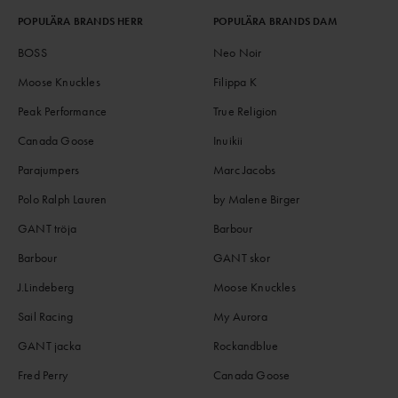
POPULÄRA BRANDS HERR
POPULÄRA BRANDS DAM
BOSS
Neo Noir
Moose Knuckles
Filippa K
Peak Performance
True Religion
Canada Goose
Inuikii
Parajumpers
Marc Jacobs
Polo Ralph Lauren
by Malene Birger
GANT tröja
Barbour
Barbour
GANT skor
J.Lindeberg
Moose Knuckles
Sail Racing
My Aurora
GANT jacka
Rockandblue
Fred Perry
Canada Goose