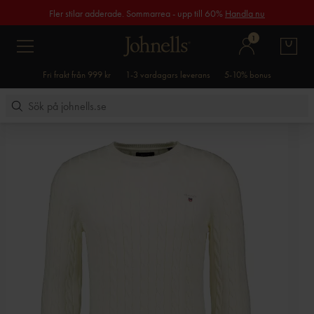
Fler stilar adderade. Sommarrea - upp till 60%
Handla nu
1
Fri frakt från 999 kr
1-3 vardagars leverans
5-10% bonus