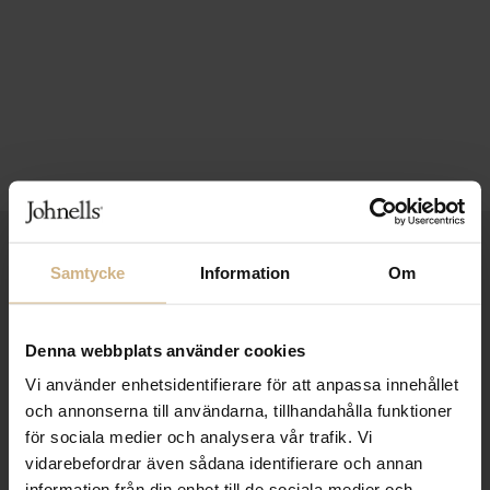
1-3 VARDAGARS LEVERANS
Samtycke
Information
Om
FRI FRAKT FRÅN 999 KR
SAMLA BONUS I KUNDKLUBBEN
Denna webbplats använder cookies
Vi använder enhetsidentifierare för att anpassa innehållet
och annonserna till användarna, tillhandahålla funktioner
för sociala medier och analysera vår trafik. Vi
Håll dig uppdaterad
vidarebefordrar även sådana identifierare och annan
PRENUMERERA PÅ VÅRT NYHETSBREV
information från din enhet till de sociala medier och