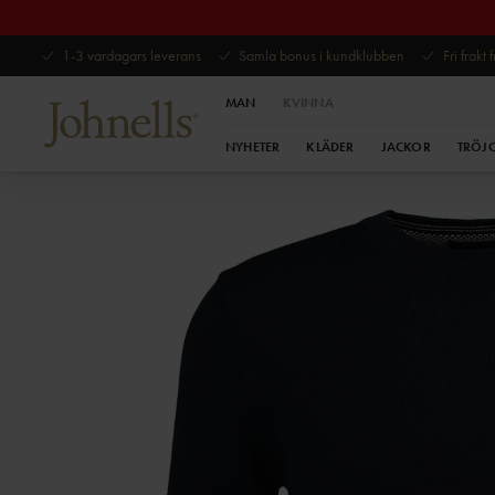
1-3 vardagars leverans
Samla bonus i kundklubben
Fri frakt
MAN
KVINNA
NYHETER
KLÄDER
JACKOR
TRÖJ