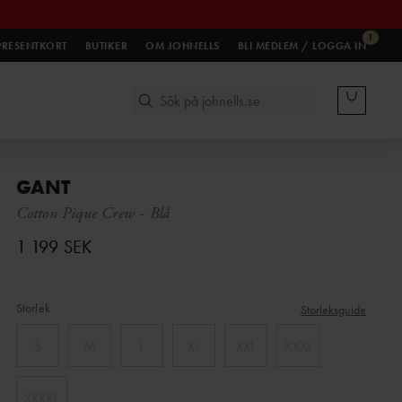
1
PRESENTKORT
BUTIKER
OM JOHNELLS
BLI MEDLEM / LOGGA IN
GANT
Cotton Pique Crew
-
Blå
1 199 SEK
Storlek
Storleksguide
S
M
L
XL
XXL
XXXL
XXXXL