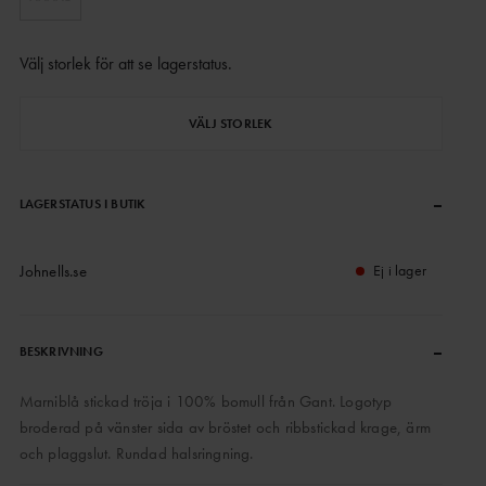
Välj storlek för att se lagerstatus
.
VÄLJ STORLEK
–
LAGERSTATUS I BUTIK
Johnells.se
Ej i lager
–
BESKRIVNING
Marniblå stickad tröja i 100% bomull från Gant. Logotyp
broderad på vänster sida av bröstet och ribbstickad krage, ärm
och plaggslut. Rundad halsringning.