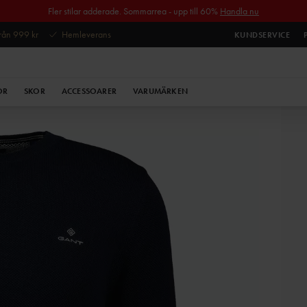
Fler stilar adderade. Sommarrea - upp till 60%
Handla nu
 från 999 kr
Hemleverans
KUNDSERVICE
OR
SKOR
ACCESSOARER
VARUMÄRKEN