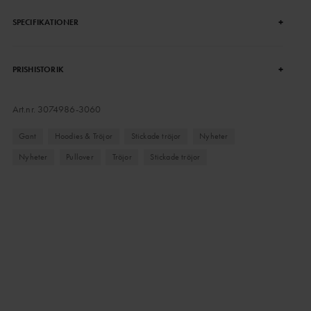
+
SPECIFIKATIONER
+
PRISHISTORIK
Art.nr.
3074986-3060
Gant
Hoodies & Tröjor
Stickade tröjor
Nyheter
Nyheter
Pullover
Tröjor
Stickade tröjor