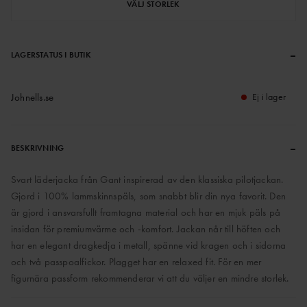
VÄLJ STORLEK
–
LAGERSTATUS I BUTIK
Johnells.se
Ej i lager
–
BESKRIVNING
Svart läderjacka från Gant inspirerad av den klassiska pilotjackan.
Gjord i 100% lammskinnspäls, som snabbt blir din nya favorit. Den
är gjord i ansvarsfullt framtagna material och har en mjuk päls på
insidan för premiumvärme och -komfort. Jackan når till höften och
har en elegant dragkedja i metall, spänne vid kragen och i sidorna
och två passpoalfickor. Plagget har en relaxed fit. För en mer
figurnära passform rekommenderar vi att du väljer en mindre storlek.