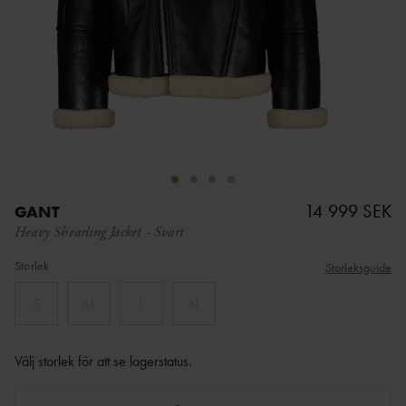
14 999 SEK
GANT
Heavy Shearling Jacket
-
Svart
Storlek
Storleksguide
S
M
L
XL
Välj storlek för att se lagerstatus
.