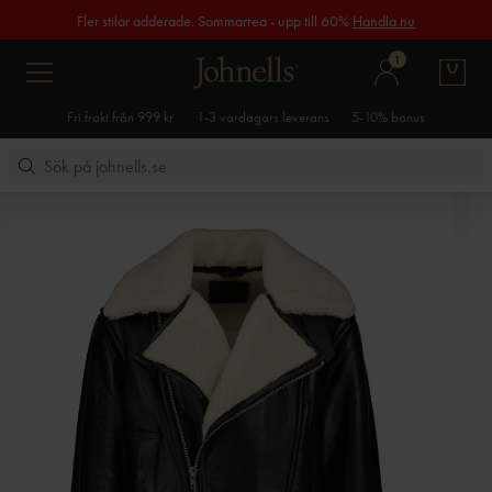
Fler stilar adderade. Sommarrea - upp till 60%
Handla nu
1
Fri frakt från 999 kr
1-3 vardagars leverans
5-10% bonus