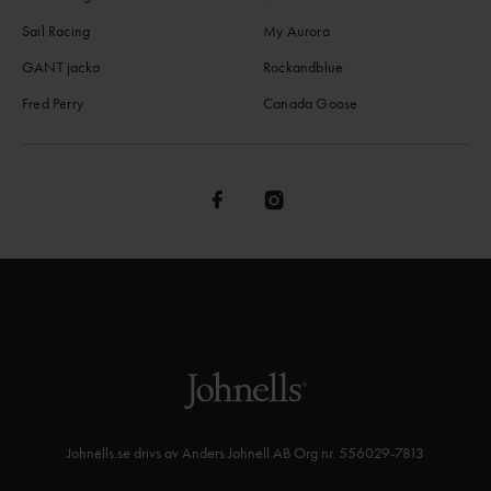
Sail Racing
My Aurora
GANT jacka
Rockandblue
Fred Perry
Canada Goose
Johnells.se drivs av Anders Johnell AB Org nr. 556029-7813