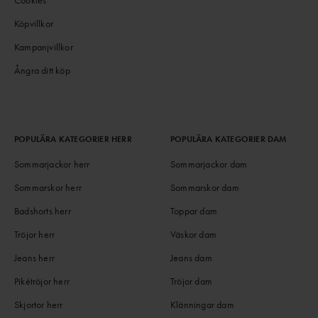
Köpvillkor
Kampanjvillkor
Ångra ditt köp
POPULÄRA KATEGORIER HERR
POPULÄRA KATEGORIER DAM
Sommarjackor herr
Sommarjackor dam
Sommarskor herr
Sommarskor dam
Badshorts herr
Toppar dam
Tröjor herr
Väskor dam
Jeans herr
Jeans dam
Pikétröjor herr
Tröjor dam
Skjortor herr
Klänningar dam