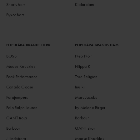
Shorts herr
Kjolar dam
Byxor herr
POPULÄRA BRANDS HERR
POPULÄRA BRANDS DAM
BOSS
Neo Noir
Moose Knuckles
Filippa K
Peak Performance
True Religion
Canada Goose
Inuikii
Parajumpers
Marc Jacobs
Polo Ralph Lauren
by Malene Birger
GANT tröja
Barbour
Barbour
GANT skor
J.Lindeberg
Moose Knuckles