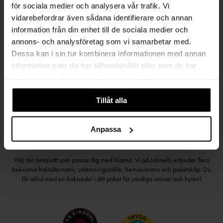
för sociala medier och analysera vår trafik. Vi
vidarebefordrar även sådana identifierare och annan
information från din enhet till de sociala medier och
Håll dig uppdaterad
annons- och analysföretag som vi samarbetar med.
Dessa kan i sin tur kombinera informationen med annan
PRENUMERERA PÅ VÅRT NYHETSBREV
information som du har tillhandahållit eller som de har
samlat in när du har använt deras tjänster.
Kvinna
Man
Tillåt alla
PRENUMERERA
Anpassa
HANDLA TRYGGT OCH SMIDIGT
Välj det betalsätt som passar dig med Klarna. Vi på Johnells erbjuder flera
bekväma fraktalternativ; utlämningsställe, hemleverans och paketskåp. Du
får alltid med en fraktsedel i ditt paket för smidiga returer och byten!