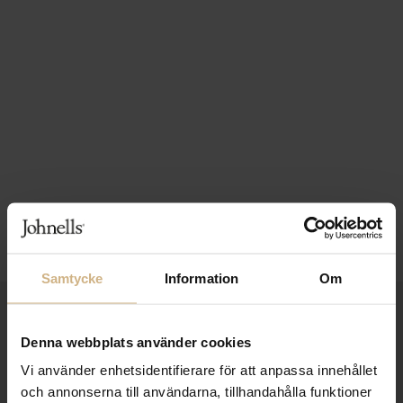
Samtycke
Information
Om
1-3 VARDAGARS LEVERANS
Denna webbplats använder cookies
FRI FRAKT FRÅN 999 KR
Vi använder enhetsidentifierare för att anpassa innehållet
SAMLA BONUS I KUNDKLUBBEN
och annonserna till användarna, tillhandahålla funktioner