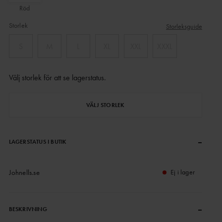
Röd
Storlek
Storleksguide
S
M
L
XL
XXL
XXXL
Välj storlek för att se lagerstatus
.
VÄLJ STORLEK
–
LAGERSTATUS I BUTIK
Johnells.se
Ej i lager
–
BESKRIVNING