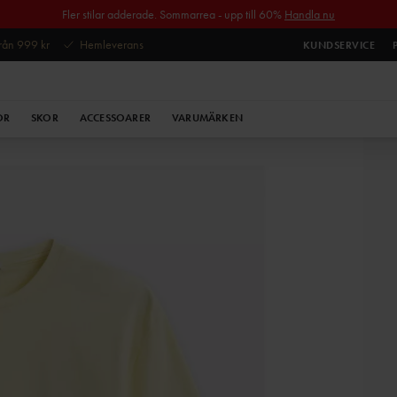
Fler stilar adderade. Sommarrea - upp till 60%
Handla nu
 från 999 kr
Hemleverans
KUNDSERVICE
OR
SKOR
ACCESSOARER
VARUMÄRKEN