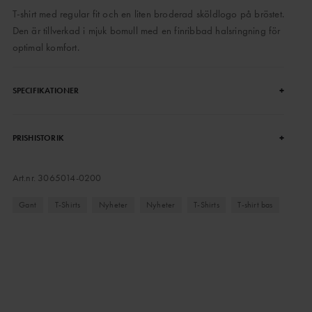
T-shirt med regular fit och en liten broderad sköldlogo på bröstet.
Den är tillverkad i mjuk bomull med en finribbad halsringning för
optimal komfort.
+
SPECIFIKATIONER
+
PRISHISTORIK
Art.nr.
3065014-0200
Gant
T-Shirts
Nyheter
Nyheter
T-Shirts
T-shirt bas