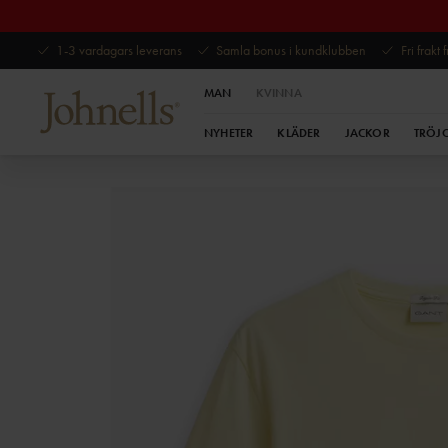
1-3 vardagars leverans
Samla bonus i kundklubben
Fri frakt
MAN
KVINNA
NYHETER
KLÄDER
JACKOR
TRÖJ