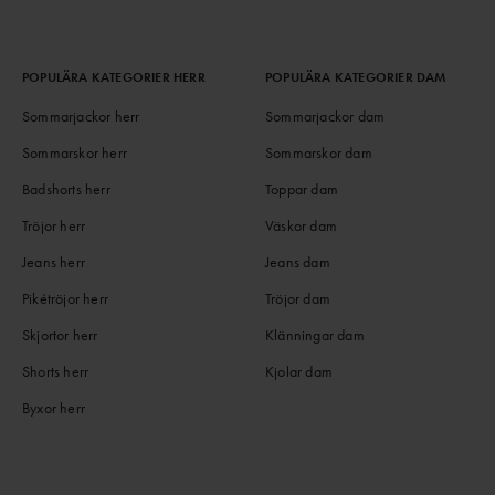
POPULÄRA KATEGORIER HERR
POPULÄRA KATEGORIER DAM
Sommarjackor herr
Sommarjackor dam
Sommarskor herr
Sommarskor dam
Badshorts herr
Toppar dam
Tröjor herr
Väskor dam
Jeans herr
Jeans dam
Pikétröjor herr
Tröjor dam
Skjortor herr
Klänningar dam
Shorts herr
Kjolar dam
Byxor herr