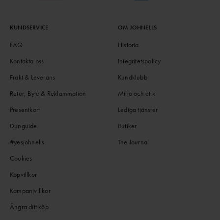
KUNDSERVICE
OM JOHNELLS
FAQ
Historia
Kontakta oss
Integritetspolicy
Frakt & Leverans
Kundklubb
Retur, Byte & Reklammation
Miljö och etik
Presentkort
Lediga tjänster
Dunguide
Butiker
#yesjohnells
The Journal
Cookies
Köpvillkor
Kampanjvillkor
Ångra ditt köp