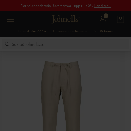
Fler stilar adderade. Sommarrea - upp till 60%
Handla nu
1
Fri frakt från 999 kr
1-3 vardagars leverans
5-10% bonus