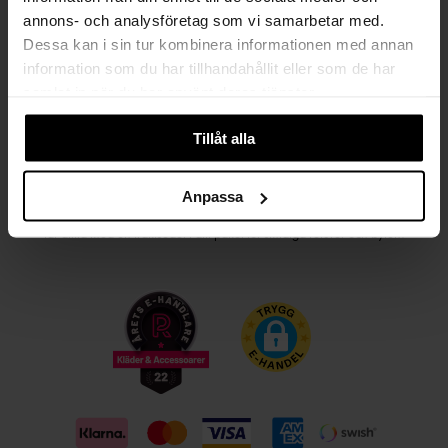
annons- och analysföretag som vi samarbetar med.
Kvinna
Man
Dessa kan i sin tur kombinera informationen med annan
information som du har tillhandahållit eller som de har
PRENUMERERA
samlat in när du har använt deras tjänster.
Tillåt alla
HANDLA TRYGGT OCH SMIDIGT
Välj det betalsätt som passar dig med Klarna. Vi på Johnells erbjuder flera
Anpassa
bekväma fraktalternativ; utlämningsställe, hemleverans och paketskåp. Du
får alltid med en fraktsedel i ditt paket för smidiga returer och byten!