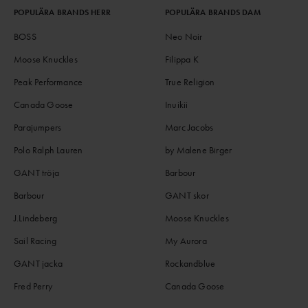
POPULÄRA BRANDS HERR
POPULÄRA BRANDS DAM
BOSS
Neo Noir
Moose Knuckles
Filippa K
Peak Performance
True Religion
Canada Goose
Inuikii
Parajumpers
Marc Jacobs
Polo Ralph Lauren
by Malene Birger
GANT tröja
Barbour
Barbour
GANT skor
J.Lindeberg
Moose Knuckles
Sail Racing
My Aurora
GANT jacka
Rockandblue
Fred Perry
Canada Goose