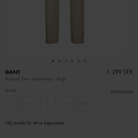
1 299 SEK
GANT
Relaxed linen drawstring
-
Beige
Storlek
Storleksguide
S
M
L
XL
XXL
Välj storlek för att se lagerstatus
.