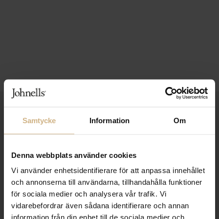
1-3 VARDAGARS LEVERANS
Samtycke
Information
Om
FRI FRAKT FRÅN 999 KR
SAMLA BONUS I KUNDKLUBBEN
Denna webbplats använder cookies
Vi använder enhetsidentifierare för att anpassa innehållet
och annonserna till användarna, tillhandahålla funktioner
för sociala medier och analysera vår trafik. Vi
Håll dig uppdaterad
vidarebefordrar även sådana identifierare och annan
PRENUMERERA PÅ VÅRT NYHETSBREV
information från din enhet till de sociala medier och