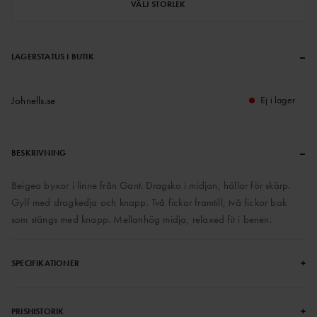
VÄLJ STORLEK
–
LAGERSTATUS I BUTIK
Johnells.se
Ej i lager
–
BESKRIVNING
Beigea byxor i linne från Gant. Dragsko i midjan, hällor för skärp.
Gylf med dragkedja och knapp. Två fickor framtill, två fickor bak
som stängs med knapp. Mellanhög midja, relaxed fit i benen.
+
SPECIFIKATIONER
+
PRISHISTORIK