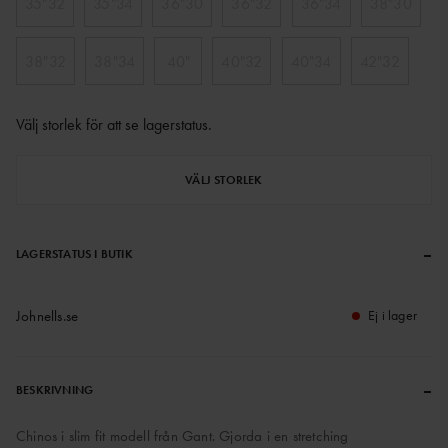
35"32
35"34
36"30
36"32
36"34
38"30
38"32
38"34
40"
40"32
40"34
42"32
Välj storlek för att se lagerstatus
.
VÄLJ STORLEK
–
LAGERSTATUS I BUTIK
Johnells.se
Ej i lager
–
BESKRIVNING
Chinos i slim fit modell från Gant. Gjorda i en stretching