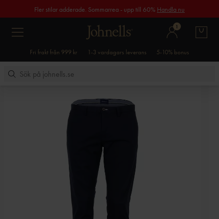
Fler stilar adderade. Sommarrea - upp till 60%
Handla nu
1
Fri frakt från 999 kr
1-3 vardagars leverans
5-10% bonus