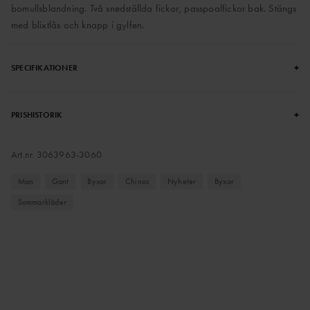
bomullsblandning. Två snedställda fickor, passpoalfickor bak. Stängs
med blixtlås och knapp i gylfen.
+
SPECIFIKATIONER
+
PRISHISTORIK
Art.nr.
3063963-3060
Man
Gant
Byxor
Chinos
Nyheter
Byxor
Sommarkläder