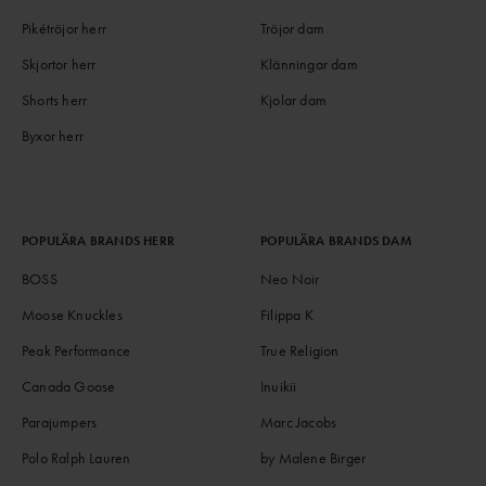
Pikétröjor herr
Tröjor dam
Skjortor herr
Klänningar dam
Shorts herr
Kjolar dam
Byxor herr
POPULÄRA BRANDS HERR
POPULÄRA BRANDS DAM
BOSS
Neo Noir
Moose Knuckles
Filippa K
Peak Performance
True Religion
Canada Goose
Inuikii
Parajumpers
Marc Jacobs
Polo Ralph Lauren
by Malene Birger