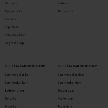
Dunguide
Butiker
#yesjohnells
The Journal
Cookies
Köpvillkor
Kampanjvillkor
Ångra ditt köp
POPULÄRA KATEGORIER HERR
POPULÄRA KATEGORIER DAM
Sommarjackor herr
Sommarjackor dam
Sommarskor herr
Sommarskor dam
Badshorts herr
Toppar dam
Tröjor herr
Väskor dam
Jeans herr
Jeans dam