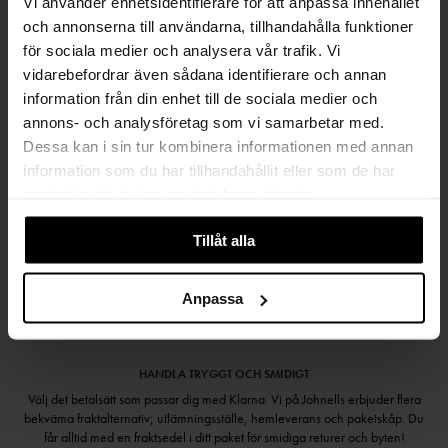
Vi använder enhetsidentifierare för att anpassa innehållet
FRI FRAKT FRÅN 999 KR
och annonserna till användarna, tillhandahålla funktioner
för sociala medier och analysera vår trafik. Vi
SAMLA BONUS I KUNDKLUBBEN
vidarebefordrar även sådana identifierare och annan
information från din enhet till de sociala medier och
annons- och analysföretag som vi samarbetar med.
Dessa kan i sin tur kombinera informationen med annan
Håll dig uppdaterad
information som du har tillhandahållit eller som de har
PRENUMERERA PÅ VÅRT NYHETSBREV
samlat in när du har använt deras tjänster.
Kvinna
Man
Tillåt alla
PRENUMERERA
Anpassa
HANDLA TRYGGT OCH SMIDIGT
Välj det betalsätt som passar dig med Klarna. Vi på Johnells erbjuder flera
bekväma fraktalternativ; utlämningsställe, hemleverans och paketskåp. Du
får alltid med en fraktsedel i ditt paket för smidiga returer och byten!