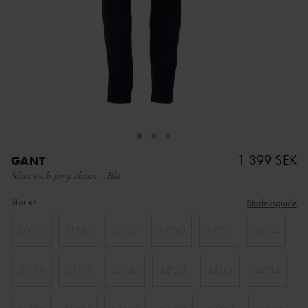
1 399 SEK
GANT
Slim tech prep chino
-
Blå
Storlek
Storleksguide
30"32
31"30
31"32
32"30
32"32
32"34
33"30
33"32
33"34
34"30
34"32
34"34