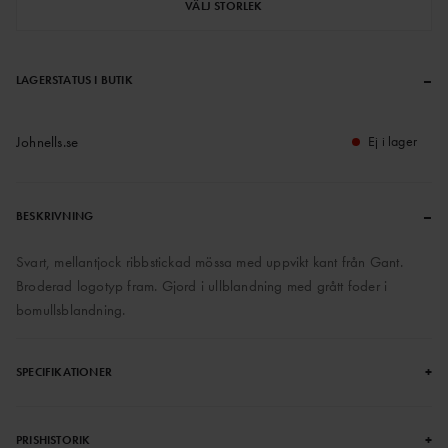
VÄLJ STORLEK
–
LAGERSTATUS I BUTIK
Johnells.se
Ej i lager
–
BESKRIVNING
Svart, mellantjock ribbstickad mössa med uppvikt kant från Gant.
Broderad logotyp fram. Gjord i ullblandning med grått foder i
bomullsblandning.
+
SPECIFIKATIONER
+
PRISHISTORIK