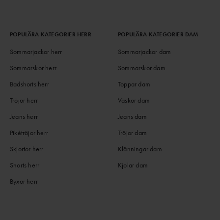
POPULÄRA KATEGORIER HERR
POPULÄRA KATEGORIER DAM
Sommarjackor herr
Sommarjackor dam
Sommarskor herr
Sommarskor dam
Badshorts herr
Toppar dam
Tröjor herr
Väskor dam
Jeans herr
Jeans dam
Pikétröjor herr
Tröjor dam
Skjortor herr
Klänningar dam
Shorts herr
Kjolar dam
Byxor herr