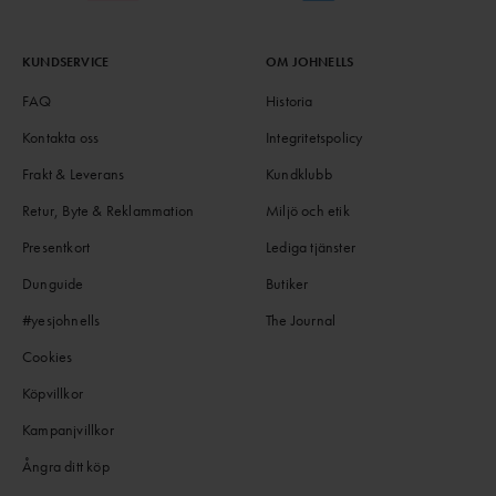
KUNDSERVICE
OM JOHNELLS
FAQ
Historia
Kontakta oss
Integritetspolicy
Frakt & Leverans
Kundklubb
Retur, Byte & Reklammation
Miljö och etik
Presentkort
Lediga tjänster
Dunguide
Butiker
#yesjohnells
The Journal
Cookies
Köpvillkor
Kampanjvillkor
Ångra ditt köp