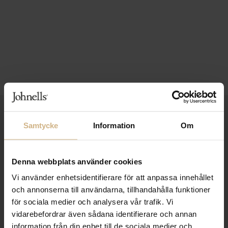
1-3 VARDAGARS LEVERANS
Samtycke
Information
Om
FRI FRAKT FRÅN 999 KR
SAMLA BONUS I KUNDKLUBBEN
Denna webbplats använder cookies
Vi använder enhetsidentifierare för att anpassa innehållet
och annonserna till användarna, tillhandahålla funktioner
för sociala medier och analysera vår trafik. Vi
Håll dig uppdaterad
vidarebefordrar även sådana identifierare och annan
PRENUMERERA PÅ VÅRT NYHETSBREV
information från din enhet till de sociala medier och