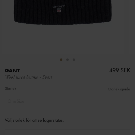
499 SEK
GANT
Wool lined beanie
-
Svart
Storlek
Storleksguide
OneSize
Välj storlek för att se lagerstatus
.