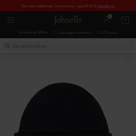
Fler stilar adderade. Sommarrea - upp till 60%
Handla nu
1
Fri frakt från 999 kr
1-3 vardagars leverans
5-10% bonus