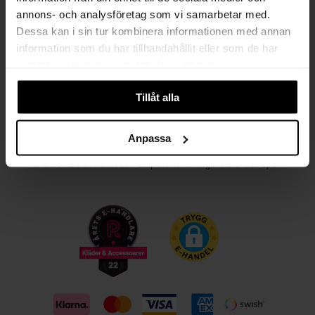
annons- och analysföretag som vi samarbetar med.
Kvinna
Man
Dessa kan i sin tur kombinera informationen med annan
information som du har tillhandahållit eller som de har
PRENUMERERA
samlat in när du har använt deras tjänster.
Tillåt alla
HANDLA TRYGGT OCH SMIDIGT
Välj det betalsätt som passar dig med Klarna. Vi på Johnells erbjuder flera
Anpassa
bekväma fraktalternativ; utlämningsställe, hemleverans och paketskåp. Du
får alltid med en fraktsedel i ditt paket för smidiga returer och byten!