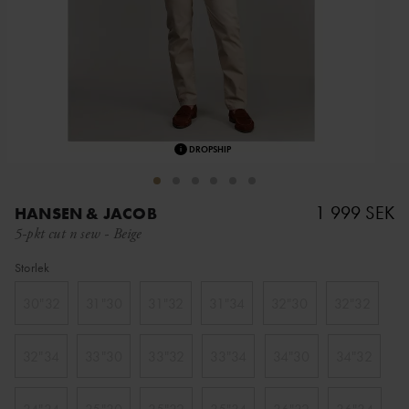
i
DROPSHIP
1 999 SEK
HANSEN & JACOB
5-pkt cut n sew
-
Beige
Storlek
30"32
31"30
31"32
31"34
32"30
32"32
32"34
33"30
33"32
33"34
34"30
34"32