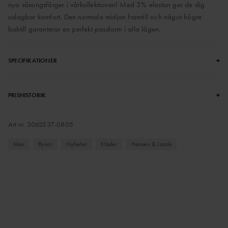
nya säsongsfärger i vårkollektionen! Med 3% elastan ger de dig
oslagbar komfort. Den normala midjan framtill och något högre
baktill garanterar en perfekt passform i alla lägen.
+
SPECIFIKATIONER
+
PRISHISTORIK
Art.nr.
3062537-0805
Man
Byxor
Nyheter
Kläder
Hansen & Jacob