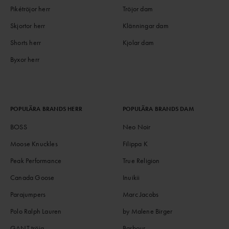
Pikétröjor herr
Tröjor dam
Skjortor herr
Klänningar dam
Shorts herr
Kjolar dam
Byxor herr
POPULÄRA BRANDS HERR
POPULÄRA BRANDS DAM
BOSS
Neo Noir
Moose Knuckles
Filippa K
Peak Performance
True Religion
Canada Goose
Inuikii
Parajumpers
Marc Jacobs
Polo Ralph Lauren
by Malene Birger
GANT tröja
Barbour