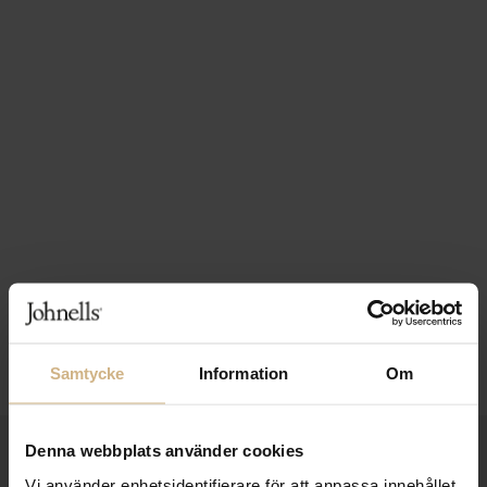
Samtycke
Information
Om
Denna webbplats använder cookies
1-3 VARDAGARS LEVERANS
Vi använder enhetsidentifierare för att anpassa innehållet