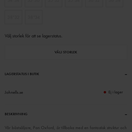
34"34
35"30
35"32
35"34
36"32
36"34
38"32
38"34
Välj storlek för att se lagerstatus
.
VÄLJ STORLEK
–
LAGERSTATUS I BUTIK
Johnells.se
Ej i lager
–
BESKRIVNING
Vår bästsäljare, Pan Oxford, är tillbaka med en fantastisk struktur och