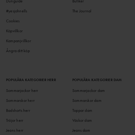
Dunguide
Butiker
#yesjohnells
The Journal
Cookies
Köpvillkor
Kampanjvillkor
Ångra ditt köp
POPULÄRA KATEGORIER HERR
POPULÄRA KATEGORIER DAM
Sommarjackor herr
Sommarjackor dam
Sommarskor herr
Sommarskor dam
Badshorts herr
Toppar dam
Tröjor herr
Väskor dam
Jeans herr
Jeans dam