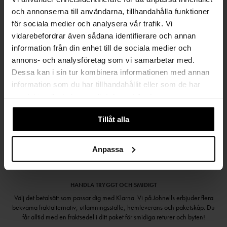
FRI FRAKT FRÅN 999 KR
och annonserna till användarna, tillhandahålla funktioner
för sociala medier och analysera vår trafik. Vi
SAMLA BONUS I KUNDKLUBBEN
vidarebefordrar även sådana identifierare och annan
information från din enhet till de sociala medier och
annons- och analysföretag som vi samarbetar med.
Dessa kan i sin tur kombinera informationen med annan
Håll dig uppdaterad
information som du har tillhandahållit eller som de har
PRENUMERERA PÅ VÅRT NYHETSBREV
samlat in när du har använt deras tjänster.
Kvinna
Man
Tillåt alla
PRENUMERERA
Anpassa
HANDLA TRYGGT OCH SMIDIGT
Välj det betalsätt som passar dig med Klarna. Vi på Johnells erbjuder flera
bekväma fraktalternativ; utlämningsställe, hemleverans och paketskåp. Du
får alltid med en fraktsedel i ditt paket för smidiga returer och byten!