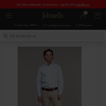
Fler stilar adderade. Sommarrea - upp till 60%
Handla nu
1
Fri frakt från 999 kr
1-3 vardagars leverans
5-10% bonus