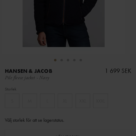
1 699 SEK
HANSEN & JACOB
Pile fleece jacket
-
Navy
Storlek
S
M
L
XL
XXL
XXXL
Välj storlek för att se lagerstatus
.