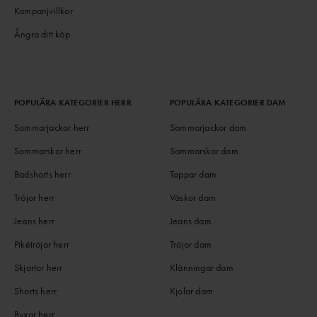
Kampanjvillkor
Ångra ditt köp
POPULÄRA KATEGORIER HERR
POPULÄRA KATEGORIER DAM
Sommarjackor herr
Sommarjackor dam
Sommarskor herr
Sommarskor dam
Badshorts herr
Toppar dam
Tröjor herr
Väskor dam
Jeans herr
Jeans dam
Pikétröjor herr
Tröjor dam
Skjortor herr
Klänningar dam
Shorts herr
Kjolar dam
Byxor herr