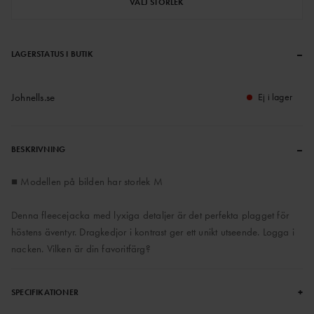
VÄLJ STORLEK
–
LAGERSTATUS I BUTIK
Johnells.se
Ej i lager
–
BESKRIVNING
■ Modellen på bilden har storlek M
Denna fleecejacka med lyxiga detaljer är det perfekta plagget för
höstens äventyr. Dragkedjor i kontrast ger ett unikt utseende. Logga i
nacken. Vilken är din favoritfärg?
+
SPECIFIKATIONER