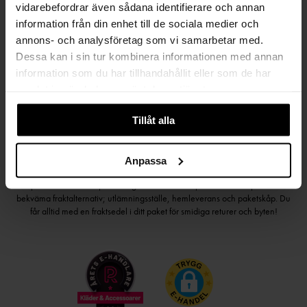
vidarebefordrar även sådana identifierare och annan
Håll dig uppdaterad
information från din enhet till de sociala medier och
annons- och analysföretag som vi samarbetar med.
PRENUMERERA PÅ VÅRT NYHETSBREV
Dessa kan i sin tur kombinera informationen med annan
Kvinna
Man
information som du har tillhandahållit eller som de har
samlat in när du har använt deras tjänster.
PRENUMERERA
Tillåt alla
Anpassa
HANDLA TRYGGT OCH SMIDIGT
Välj det betalsätt som passar dig med Klarna. Vi på Johnells erbjuder flera
bekväma fraktalternativ; utlämningsställe, hemleverans och paketskåp. Du
får alltid med en fraktsedel i ditt paket för smidiga returer och byten!