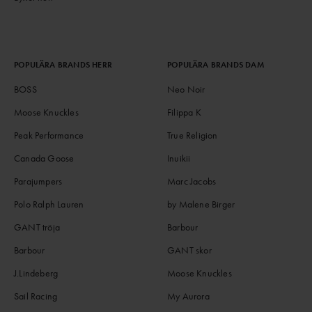
POPULÄRA BRANDS HERR
POPULÄRA BRANDS DAM
BOSS
Neo Noir
Moose Knuckles
Filippa K
Peak Performance
True Religion
Canada Goose
Inuikii
Parajumpers
Marc Jacobs
Polo Ralph Lauren
by Malene Birger
GANT tröja
Barbour
Barbour
GANT skor
J.Lindeberg
Moose Knuckles
Sail Racing
My Aurora