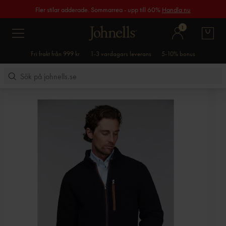
Fler stilar adderade. Sommarrea - upp till 60%
Handla nu
1
Fri frakt från 999 kr
1-3 vardagars leverans
5-10% bonus