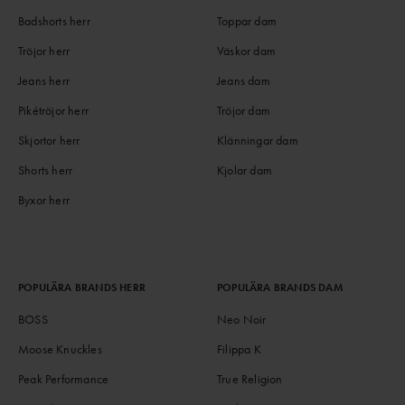
Badshorts herr
Toppar dam
Tröjor herr
Väskor dam
Jeans herr
Jeans dam
Pikétröjor herr
Tröjor dam
Skjortor herr
Klänningar dam
Shorts herr
Kjolar dam
Byxor herr
POPULÄRA BRANDS HERR
POPULÄRA BRANDS DAM
BOSS
Neo Noir
Moose Knuckles
Filippa K
Peak Performance
True Religion