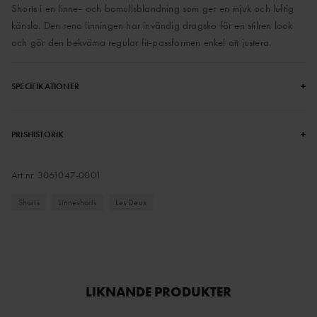
Shorts i en linne- och bomullsblandning som ger en mjuk och luftig
känsla. Den rena linningen har invändig dragsko för en stilren look
och gör den bekväma regular fit-passformen enkel att justera.
+
SPECIFIKATIONER
+
PRISHISTORIK
Art.nr.
3061047-0001
Shorts
Linneshorts
Les Deux
LIKNANDE PRODUKTER