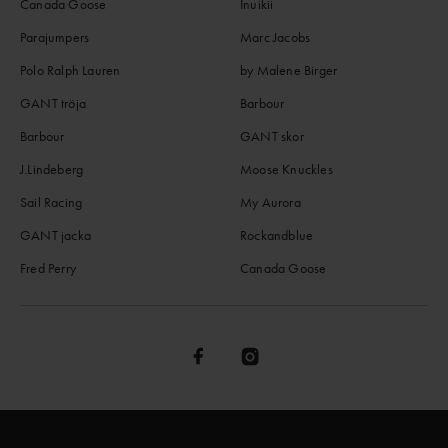
Canada Goose
Inuikii
Parajumpers
Marc Jacobs
Polo Ralph Lauren
by Malene Birger
GANT tröja
Barbour
Barbour
GANT skor
J.Lindeberg
Moose Knuckles
Sail Racing
My Aurora
GANT jacka
Rockandblue
Fred Perry
Canada Goose