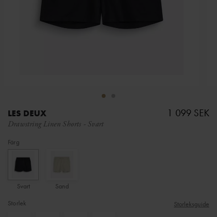
1 099 SEK
LES DEUX
Drawstring Linen Shorts
-
Svart
Färg
Svart
Sand
Storlek
Storleksguide