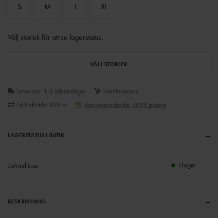
S
M
L
XL
Välj storlek för att se lagerstatus
.
VÄLJ STORLEK
Leverans: 1-3 arbetsdagar
Hemleverans
Fri frakt från 999 kr
Bonusgrundande: 1099 poäng
–
LAGERSTATUS I BUTIK
Johnells.se
I lager
–
BESKRIVNING