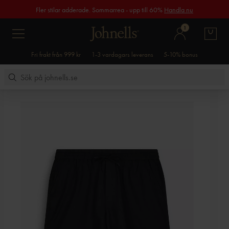
Fler stilar adderade. Sommarrea - upp till 60%
Handla nu
1
Fri frakt från 999 kr
1-3 vardagars leverans
5-10% bonus