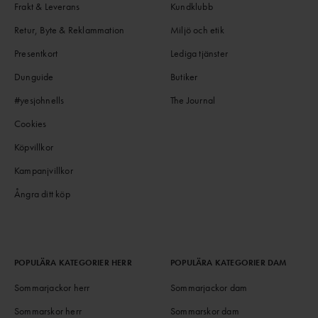
Frakt & Leverans
Kundklubb
Retur, Byte & Reklammation
Miljö och etik
Presentkort
Lediga tjänster
Dunguide
Butiker
#yesjohnells
The Journal
Cookies
Köpvillkor
Kampanjvillkor
Ångra ditt köp
POPULÄRA KATEGORIER HERR
POPULÄRA KATEGORIER DAM
Sommarjackor herr
Sommarjackor dam
Sommarskor herr
Sommarskor dam