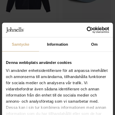
LES DEUX
LES DEUX
Ballier track jacket
Baseball Cap
1 099 SEK
599 SEK
Samtycke
Information
Om
Denna webbplats använder cookies
Vi använder enhetsidentifierare för att anpassa innehållet
och annonserna till användarna, tillhandahålla funktioner
för sociala medier och analysera vår trafik. Vi
vidarebefordrar även sådana identifierare och annan
information från din enhet till de sociala medier och
annons- och analysföretag som vi samarbetar med.
Dessa kan i sin tur kombinera informationen med annan
information som du har tillhandahållit eller som de har
LES DEUX
LES DEUX