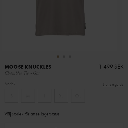
1 499 SEK
MOOSE KNUCKLES
Chamblee Tee
-
Grå
Storlek
Storleksguide
S
M
L
XL
XXL
Välj storlek för att se lagerstatus
.