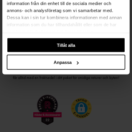
information från din enhet till de sociala medier och
PRENUMERERA PÅ VÅRT NYHETSBREV
annons- och analysföretag som vi samarbetar med.
Dessa kan i sin tur kombinera informationen med annan
Kvinna
Man
information som du har tillhandahållit eller som de har
samlat in när du har använt deras tjänster.
PRENUMERERA
Tillåt alla
HANDLA TRYGGT OCH SMIDIGT
Anpassa
Välj det betalsätt som passar dig med Klarna. Vi på Johnells erbjuder flera
bekväma fraktalternativ; utlämningsställe, hemleverans och paketskåp. Du
får alltid med en fraktsedel i ditt paket för smidiga returer och byten!