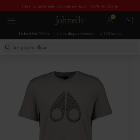
Fler stilar adderade. Sommarrea - upp till 60%
Handla nu
1
Fri frakt från 999 kr
1-3 vardagars leverans
5-10% bonus