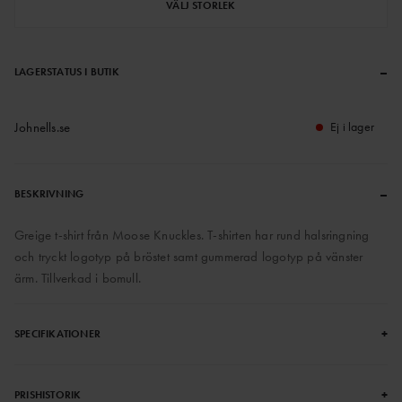
VÄLJ STORLEK
–
LAGERSTATUS I BUTIK
Johnells.se
Ej i lager
–
BESKRIVNING
Greige t-shirt från Moose Knuckles. T-shirten har rund halsringning
och tryckt logotyp på bröstet samt gummerad logotyp på vänster
ärm. Tillverkad i bomull.
+
SPECIFIKATIONER
+
PRISHISTORIK