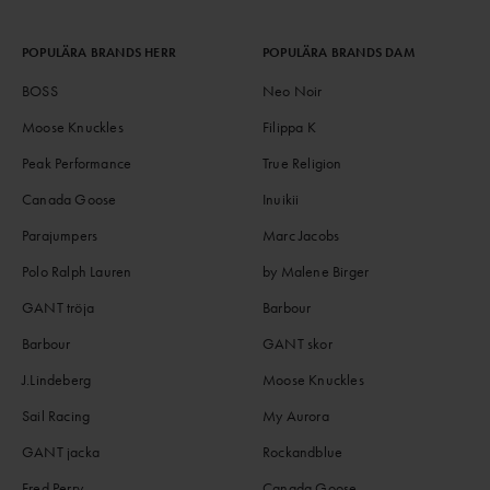
POPULÄRA BRANDS HERR
POPULÄRA BRANDS DAM
BOSS
Neo Noir
Moose Knuckles
Filippa K
Peak Performance
True Religion
Canada Goose
Inuikii
Parajumpers
Marc Jacobs
Polo Ralph Lauren
by Malene Birger
GANT tröja
Barbour
Barbour
GANT skor
J.Lindeberg
Moose Knuckles
Sail Racing
My Aurora
GANT jacka
Rockandblue
Fred Perry
Canada Goose