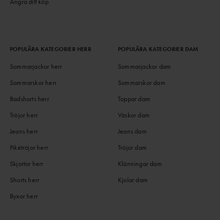
Ångra ditt köp
POPULÄRA KATEGORIER HERR
POPULÄRA KATEGORIER DAM
Sommarjackor herr
Sommarjackor dam
Sommarskor herr
Sommarskor dam
Badshorts herr
Toppar dam
Tröjor herr
Väskor dam
Jeans herr
Jeans dam
Pikétröjor herr
Tröjor dam
Skjortor herr
Klänningar dam
Shorts herr
Kjolar dam
Byxor herr