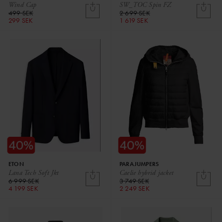
Wind Cap
SW_TOC Spin FZ
499 SEK
2 699 SEK
299 SEK
1 619 SEK
ETON
PARAJUMPERS
Lana Tech Soft Jkt
Caelie hybrid jacket
6 999 SEK
3 749 SEK
4 199 SEK
2 249 SEK