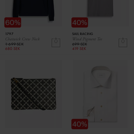
1797
SAIL RACING
Chatwick Crew Neck
Wind Pigment Tee
1 699 SEK
699 SEK
680 SEK
419 SEK