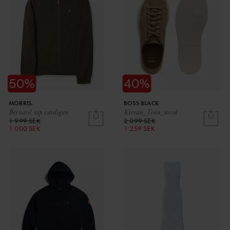
MORRIS.
BOSS BLACK
Bernard zip cardigan
Kieran_Tenn_wcsd
1 999 SEK
2 099 SEK
1 000 SEK
1 259 SEK