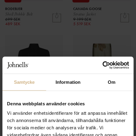
RODEBJER
CANADA GOOSE
Shell Pebble Belt
Stratus Jacket
699 SEK
9 199 SEK
489 SEK
5 519 SEK
Samtycke
Information
Om
Denna webbplats använder cookies
NEO NOIR
NEO NOIR
Vi använder enhetsidentifierare för att anpassa innehållet
Ardena Linen Blazer
Bovary Misty Orchid skirt
och annonserna till användarna, tillhandahålla funktioner
1 199 SEK
749 SEK
för sociala medier och analysera vår trafik. Vi
vidarebefordrar även sådana identifierare och annan