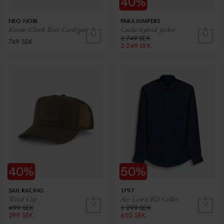
NEO NOIR
PARAJUMPERS
Koteas Check Knit Cardigan
Caelie hybrid jacket
3 749 SEK
749 SEK
2 249 SEK
SAIL RACING
1797
Wind Cap
Ace Linen BD Collar
499 SEK
1 299 SEK
299 SEK
650 SEK