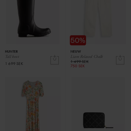
HUNTER
NEUW
Tall boot
Liam Relaxed Chalk
1 499 SEK
1 699 SEK
750 SEK