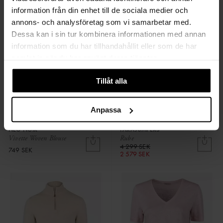
information från din enhet till de sociala medier och
annons- och analysföretag som vi samarbetar med.
Dessa kan i sin tur kombinera informationen med annan
information som du har tillhandahållit eller som de har
samlat in när du har använt deras tjänster.
Tillåt alla
Anpassa
NEO NOIR
PARAJUMPERS
Vivette Woven Blouse
Rube
4 299 SEK
749 SEK
2 579 SEK