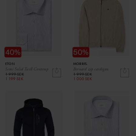
ETON
MORRIS.
Semi Solid Twill Contemp
Bernard zip cardigan
1 999 SEK
1 999 SEK
1 199 SEK
1 000 SEK