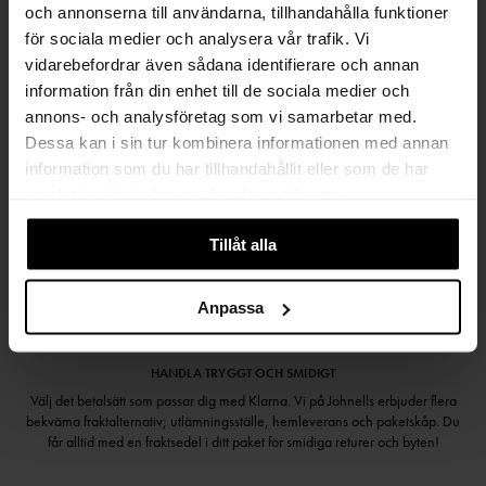
och annonserna till användarna, tillhandahålla funktioner
SAMLA BONUS I KUNDKLUBBEN
för sociala medier och analysera vår trafik. Vi
vidarebefordrar även sådana identifierare och annan
information från din enhet till de sociala medier och
annons- och analysföretag som vi samarbetar med.
Håll dig uppdaterad
Dessa kan i sin tur kombinera informationen med annan
information som du har tillhandahållit eller som de har
PRENUMERERA PÅ VÅRT NYHETSBREV
samlat in när du har använt deras tjänster.
Kvinna
Man
Tillåt alla
PRENUMERERA
Anpassa
HANDLA TRYGGT OCH SMIDIGT
Välj det betalsätt som passar dig med Klarna. Vi på Johnells erbjuder flera
bekväma fraktalternativ; utlämningsställe, hemleverans och paketskåp. Du
får alltid med en fraktsedel i ditt paket för smidiga returer och byten!