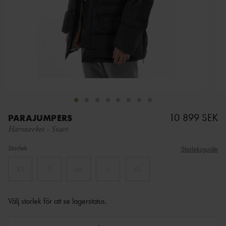
10 899 SEK
PARAJUMPERS
Harraseeket
-
Svart
Storlek
Storleksguide
XS
S
M
L
XL
Välj storlek för att se lagerstatus
.