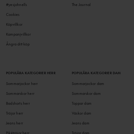
#yesjohnells
The Journal
Cookies
Köpvillkor
Kampanjvillkor
Ångra ditt köp
POPULÄRA KATEGORIER HERR
POPULÄRA KATEGORIER DAM
Sommarjackor herr
Sommarjackor dam
Sommarskor herr
Sommarskor dam
Badshorts herr
Toppar dam
Tröjor herr
Väskor dam
Jeans herr
Jeans dam
Pikétröjor herr
Tröjor dam