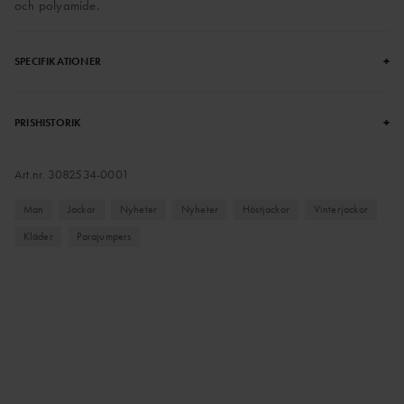
och polyamide.
+
SPECIFIKATIONER
+
PRISHISTORIK
Art.nr.
3082534-0001
Man
Jackor
Nyheter
Nyheter
Höstjackor
Vinterjackor
Kläder
Parajumpers