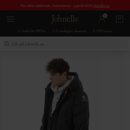
Fler stilar adderade. Sommarrea - upp till 60%
Handla nu
1
Fri frakt från 999 kr
1-3 vardagars leverans
5-10% bonus