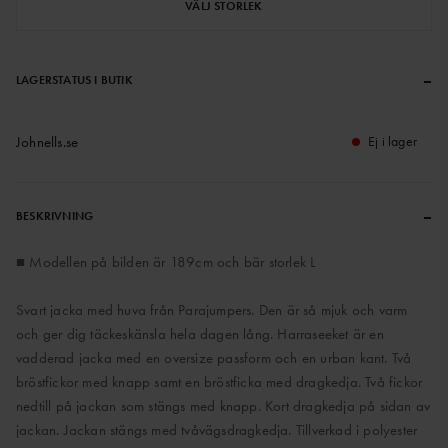
VÄLJ STORLEK
–
LAGERSTATUS I BUTIK
Johnells.se
Ej i lager
–
BESKRIVNING
■ Modellen på bilden är 189cm och bär storlek L
Svart jacka med huva från Parajumpers. Den är så mjuk och varm
och ger dig täckeskänsla hela dagen lång. Harraseeket är en
vadderad jacka med en oversize passform och en urban kant. Två
bröstfickor med knapp samt en bröstficka med dragkedja. Två fickor
nedtill på jackan som stängs med knapp. Kort dragkedja på sidan av
jackan. Jackan stängs med tvåvägsdragkedja. Tillverkad i polyester