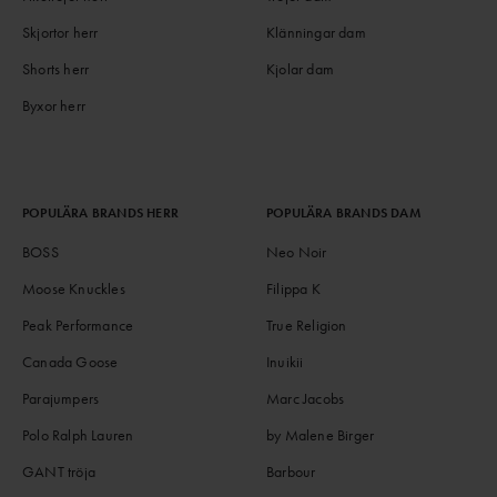
Skjortor herr
Klänningar dam
Shorts herr
Kjolar dam
Byxor herr
POPULÄRA BRANDS HERR
POPULÄRA BRANDS DAM
BOSS
Neo Noir
Moose Knuckles
Filippa K
Peak Performance
True Religion
Canada Goose
Inuikii
Parajumpers
Marc Jacobs
Polo Ralph Lauren
by Malene Birger
GANT tröja
Barbour