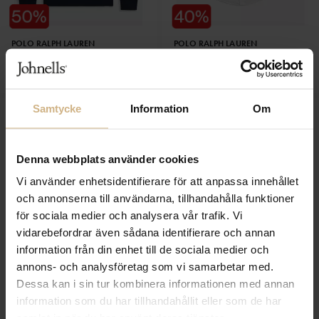
POLO RALPH LAUREN
POLO RALPH LAUREN
Half Zip Sweatshirt
Custom linen shirt
2 299 SEK
2 299 SEK
1 150 SEK
1 379 SEK
Samtycke
Information
Om
Denna webbplats använder cookies
Vi använder enhetsidentifierare för att anpassa innehållet
och annonserna till användarna, tillhandahålla funktioner
för sociala medier och analysera vår trafik. Vi
vidarebefordrar även sådana identifierare och annan
information från din enhet till de sociala medier och
annons- och analysföretag som vi samarbetar med.
Dessa kan i sin tur kombinera informationen med annan
POLO RALPH LAUREN
POLO RALPH LAUREN
Long sleeve knit
Linen Shorts
information som du har tillhandahållit eller som de har
2 199 SEK
1 999 SEK
samlat in när du har använt deras tjänster.