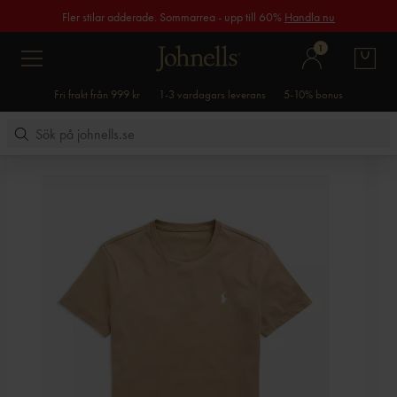
Fler stilar adderade. Sommarrea - upp till 60%
Handla nu
1
Fri frakt från 999 kr
1-3 vardagars leverans
5-10% bonus