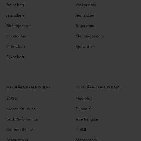
Tröjor herr
Väskor dam
Jeans herr
Jeans dam
Pikétröjor herr
Tröjor dam
Skjortor herr
Klänningar dam
Shorts herr
Kjolar dam
Byxor herr
POPULÄRA BRANDS HERR
POPULÄRA BRANDS DAM
BOSS
Neo Noir
Moose Knuckles
Filippa K
Peak Performance
True Religion
Canada Goose
Inuikii
Parajumpers
Marc Jacobs