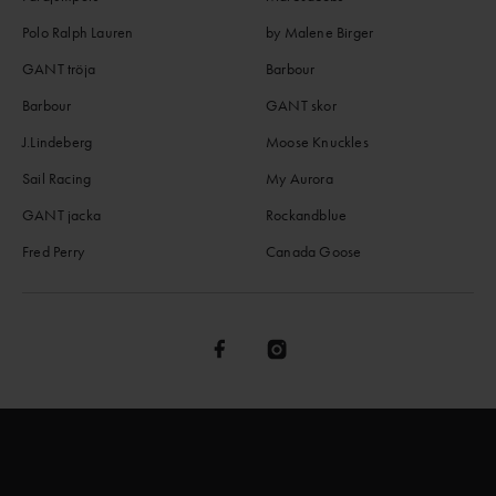
Polo Ralph Lauren
by Malene Birger
GANT tröja
Barbour
Barbour
GANT skor
J.Lindeberg
Moose Knuckles
Sail Racing
My Aurora
GANT jacka
Rockandblue
Fred Perry
Canada Goose