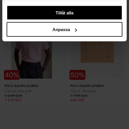
1 100 SEK
1 199 SEK
Tillåt alla
Anpassa
POLO RALPH LAUREN
POLO RALPH LAUREN
Custom slim piké
Classic Bandana
1 699 SEK
1 199 SEK
1 019 SEK
600 SEK