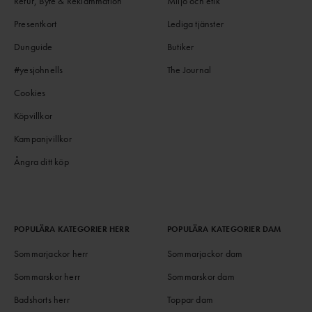
Retur, Byte & Reklammation
Miljö och etik
Presentkort
Lediga tjänster
Dunguide
Butiker
#yesjohnells
The Journal
Cookies
Köpvillkor
Kampanjvillkor
Ångra ditt köp
POPULÄRA KATEGORIER HERR
POPULÄRA KATEGORIER DAM
Sommarjackor herr
Sommarjackor dam
Sommarskor herr
Sommarskor dam
Badshorts herr
Toppar dam