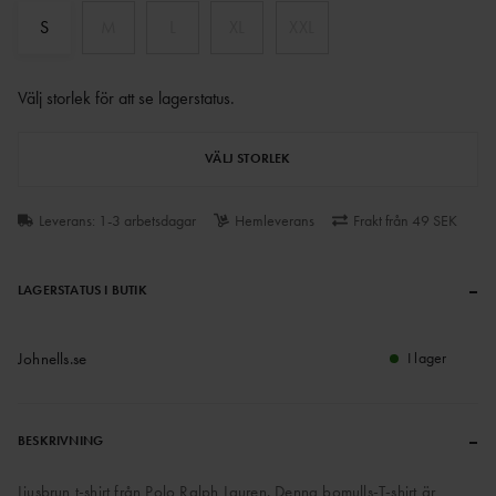
S
M
L
XL
XXL
Välj storlek för att se lagerstatus
.
VÄLJ STORLEK
Leverans: 1-3 arbetsdagar
Hemleverans
Frakt från 49 SEK
–
LAGERSTATUS I BUTIK
Johnells.se
I lager
–
BESKRIVNING
Ljusbrun t-shirt från Polo Ralph Lauren. Denna bomulls-T-shirt är