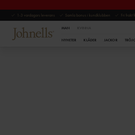
1-3 vardagars leverans
Samla bonus i kundklubben
Fri frakt
MAN
KVINNA
NYHETER
KLÄDER
JACKOR
TRÖJ