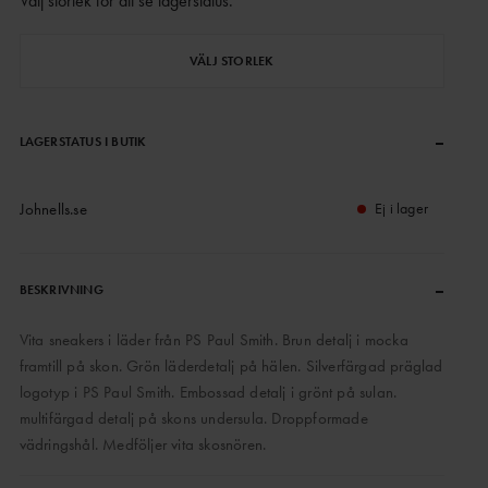
Välj storlek för att se lagerstatus
.
VÄLJ STORLEK
–
LAGERSTATUS I BUTIK
Johnells.se
Ej i lager
–
BESKRIVNING
Vita sneakers i läder från PS Paul Smith. Brun detalj i mocka
framtill på skon. Grön läderdetalj på hälen. Silverfärgad präglad
logotyp i PS Paul Smith. Embossad detalj i grönt på sulan.
multifärgad detalj på skons undersula. Droppformade
vädringshål. Medföljer vita skosnören.