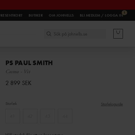
1
PRESENTKORT
BUTIKER
OM JOHNELLS
BLI MEDLEM / LOGGA IN
PS PAUL SMITH
Cosmo
-
Vit
2 899 SEK
Storlek
Storleksguide
41
42
43
44