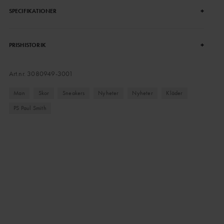
+
SPECIFIKATIONER
+
PRISHISTORIK
Art.nr.
3080949-3001
Man
Skor
Sneakers
Nyheter
Nyheter
Kläder
PS Paul Smith