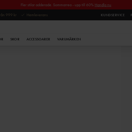
Fler stilar adderade. Sommarrea - upp till 60%
Handla nu
 från 999 kr
Hemleverans
KUNDSERVICE
OR
SKOR
ACCESSOARER
VARUMÄRKEN