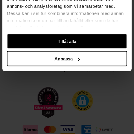
annons- och analysföretag som vi samarbetar med.
Kvinna
Man
Dessa kan i sin tur kombinera informationen med annan
information som du har tillhandahållit eller som de har
PRENUMERERA
samlat in när du har använt deras tjänster.
Tillåt alla
HANDLA TRYGGT OCH SMIDIGT
Välj det betalsätt som passar dig med Klarna. Vi på Johnells erbjuder flera
Anpassa
bekväma fraktalternativ; utlämningsställe, hemleverans och paketskåp. Du
får alltid med en fraktsedel i ditt paket för smidiga returer och byten!