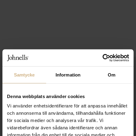
1-3 VARDAGARS LEVERANS
Samtycke
Information
Om
FRI FRAKT FRÅN 999 KR
SAMLA BONUS I KUNDKLUBBEN
Denna webbplats använder cookies
Vi använder enhetsidentifierare för att anpassa innehållet
och annonserna till användarna, tillhandahålla funktioner
för sociala medier och analysera vår trafik. Vi
Håll dig uppdaterad
vidarebefordrar även sådana identifierare och annan
PRENUMERERA PÅ VÅRT NYHETSBREV
information från din enhet till de sociala medier och