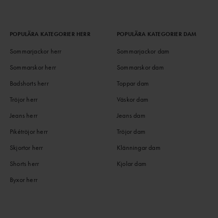
POPULÄRA KATEGORIER HERR
POPULÄRA KATEGORIER DAM
Sommarjackor herr
Sommarjackor dam
Sommarskor herr
Sommarskor dam
Badshorts herr
Toppar dam
Tröjor herr
Väskor dam
Jeans herr
Jeans dam
Pikétröjor herr
Tröjor dam
Skjortor herr
Klänningar dam
Shorts herr
Kjolar dam
Byxor herr