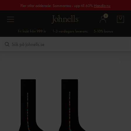
Fler stilar adderade. Sommarrea - upp till 60%
Handla nu
1
Fri frakt från 999 kr
1-3 vardagars leverans
5-10% bonus