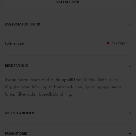
VÄLJ STORLEK
–
LAGERSTATUS I BUTIK
Johnells.se
Ej i lager
–
BESKRIVNING
Svarta herrstrumpor med mudd upptill från PS Paul Smith. Tunn,
färgglad rand från upp till botten och tunn, tryckt logotyp under
foten. Tillverkade i bomullsblandning.
+
SPECIFIKATIONER
+
PRISHISTORIK