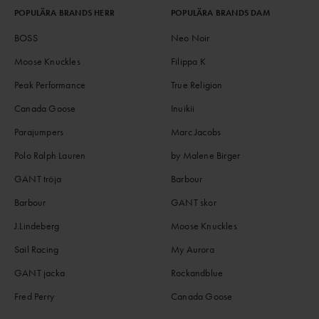
POPULÄRA BRANDS HERR
POPULÄRA BRANDS DAM
BOSS
Neo Noir
Moose Knuckles
Filippa K
Peak Performance
True Religion
Canada Goose
Inuikii
Parajumpers
Marc Jacobs
Polo Ralph Lauren
by Malene Birger
GANT tröja
Barbour
Barbour
GANT skor
J.Lindeberg
Moose Knuckles
Sail Racing
My Aurora
GANT jacka
Rockandblue
Fred Perry
Canada Goose