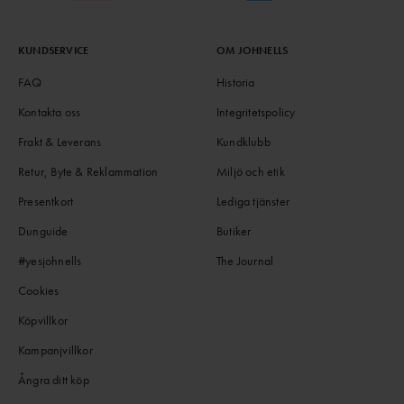
KUNDSERVICE
OM JOHNELLS
FAQ
Historia
Kontakta oss
Integritetspolicy
Frakt & Leverans
Kundklubb
Retur, Byte & Reklammation
Miljö och etik
Presentkort
Lediga tjänster
Dunguide
Butiker
#yesjohnells
The Journal
Cookies
Köpvillkor
Kampanjvillkor
Ångra ditt köp