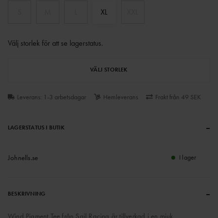
S
M
L
XL
XXL
Välj storlek för att se lagerstatus
.
VÄLJ STORLEK
Leverans: 1-3 arbetsdagar
Hemleverans
Frakt från 49 SEK
–
LAGERSTATUS I BUTIK
Johnells.se
I lager
–
BESKRIVNING
Wind Pigment Tee från Sail Racing är tillverkad i en mjuk