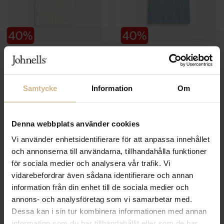
SAIL RACING
SAIL RACING
Fleet Polo
Fleet Polo
799 SEK
799 SEK
479 SEK
479 SEK
Samtycke
Information
Om
Denna webbplats använder cookies
Vi använder enhetsidentifierare för att anpassa innehållet
och annonserna till användarna, tillhandahålla funktioner
för sociala medier och analysera vår trafik. Vi
vidarebefordrar även sådana identifierare och annan
information från din enhet till de sociala medier och
annons- och analysföretag som vi samarbetar med.
Dessa kan i sin tur kombinera informationen med annan
information som du har tillhandahållit eller som de har