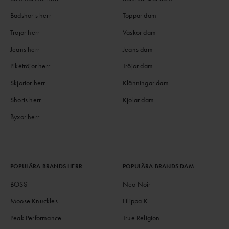
Badshorts herr
Toppar dam
Tröjor herr
Väskor dam
Jeans herr
Jeans dam
Pikétröjor herr
Tröjor dam
Skjortor herr
Klänningar dam
Shorts herr
Kjolar dam
Byxor herr
POPULÄRA BRANDS HERR
POPULÄRA BRANDS DAM
BOSS
Neo Noir
Moose Knuckles
Filippa K
Peak Performance
True Religion