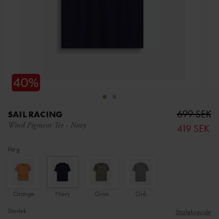
699 SEK
SAIL RACING
Wind Pigment Tee
-
Navy
419 SEK
Färg
Orange
Navy
Grön
Grå
Storlek
Storleksguide