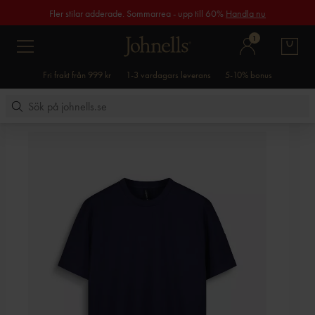
Fler stilar adderade. Sommarrea - upp till 60%
Handla nu
1
Fri frakt från 999 kr
1-3 vardagars leverans
5-10% bonus