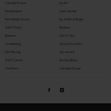
Canada Goose
Inuikii
Parajumpers
Marc Jacobs
Polo Ralph Lauren
by Malene Birger
GANT tröja
Barbour
Barbour
GANT skor
J.Lindeberg
Moose Knuckles
Sail Racing
My Aurora
GANT jacka
Rockandblue
Fred Perry
Canada Goose