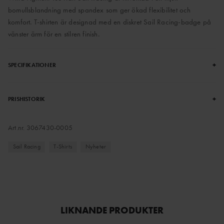
bomullsblandning med spandex som ger ökad flexibilitet och
komfort. T-shirten är designad med en diskret Sail Racing-badge på
vänster ärm för en stilren finish.
+
SPECIFIKATIONER
+
PRISHISTORIK
Art.nr.
3067430-0005
Sail Racing
T-Shirts
Nyheter
LIKNANDE PRODUKTER