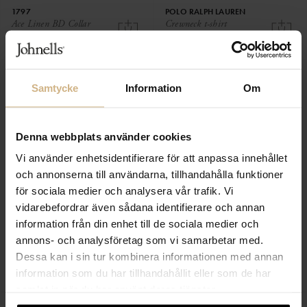
1797
POLO RALPH LAUREN
Ace Linen BD Collar
Crewneck t-shirt
1 299 SEK
1 099 SEK
650 SEK
659 SEK
Samtycke
Information
Om
Denna webbplats använder cookies
Vi använder enhetsidentifierare för att anpassa innehållet
och annonserna till användarna, tillhandahålla funktioner
för sociala medier och analysera vår trafik. Vi
vidarebefordrar även sådana identifierare och annan
information från din enhet till de sociala medier och
annons- och analysföretag som vi samarbetar med.
TWIST&TANGO
BY MALENE BIRGER
Daphne Dress
Ivy Clutch
Dessa kan i sin tur kombinera informationen med annan
3 499 SEK
1 099 SEK
information som du har tillhandahållit eller som de har
2 099 SEK
samlat in när du har använt deras tjänster.