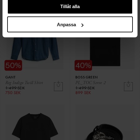
Tillåt alla
Anpassa
GANT
BOSS GREEN
Reg Indigo Twill Shirt
PL_TOC Serve 2
1 499 SEK
1 499 SEK
750 SEK
899 SEK