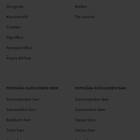
Dunguide
Butiker
#yesjohnells
The Journal
Cookies
Köpvillkor
Kampanjvillkor
Ångra ditt köp
POPULÄRA KATEGORIER HERR
POPULÄRA KATEGORIER DAM
Sommarjackor herr
Sommarjackor dam
Sommarskor herr
Sommarskor dam
Badshorts herr
Toppar dam
Tröjor herr
Väskor dam