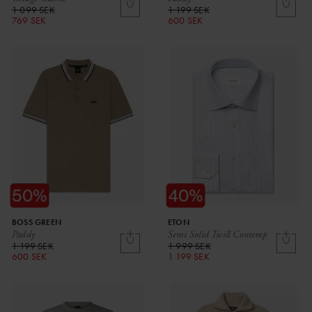
1 099 SEK
1 199 SEK
769 SEK
600 SEK
BOSS GREEN
ETON
Paddy
Semi Solid Twill Contemp
1 199 SEK
1 999 SEK
600 SEK
1 199 SEK