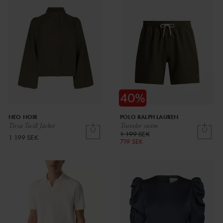
NEO NOIR
POLO RALPH LAUREN
Tirsa Twill Jacket
Traveler swim
1 199 SEK
1 199 SEK
719 SEK