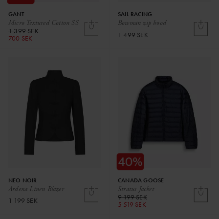
GANT
SAIL RACING
Micro Textured Cotton SS
Bowman zip hood
1 399 SEK
1 499 SEK
700 SEK
NEO NOIR
CANADA GOOSE
Ardena Linen Blazer
Stratus Jacket
9 199 SEK
1 199 SEK
5 519 SEK