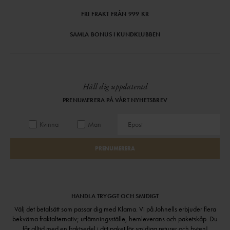
FRI FRAKT FRÅN 999 KR
SAMLA BONUS I KUNDKLUBBEN
Håll dig uppdaterad
PRENUMERERA PÅ VÅRT NYHETSBREV
Kvinna
Man
PRENUMERERA
HANDLA TRYGGT OCH SMIDIGT
Välj det betalsätt som passar dig med Klarna. Vi på Johnells erbjuder flera
bekväma fraktalternativ; utlämningsställe, hemleverans och paketskåp. Du
får alltid med en fraktsedel i ditt paket för smidiga returer och byten!