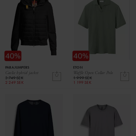
PARAJUMPERS
ETON
Caelie hybrid jacket
Waffle Open Collar Polo
3 749 SEK
1 999 SEK
2 249 SEK
1 199 SEK