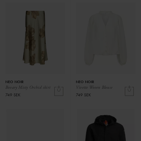
NEO NOIR
NEO NOIR
Bovary Misty Orchid skirt
Vivette Woven Blouse
749 SEK
749 SEK