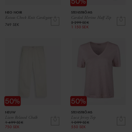
NEO NOIR
STENSTRÖMS
Koteas Check Knit Cardigan
Carded Merino Half Zip
2 299 SEK
749 SEK
1 150 SEK
NEUW
STENSTRÖMS
Liam Relaxed Chalk
Luca Jersey Top
1 499 SEK
1 099 SEK
750 SEK
550 SEK