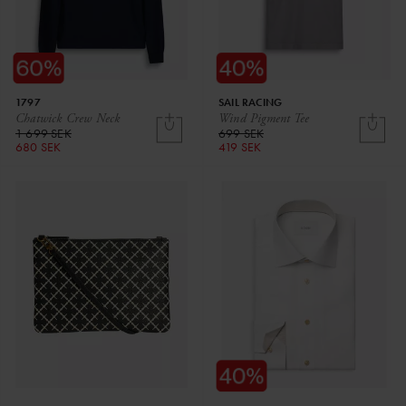
1797
SAIL RACING
Chatwick Crew Neck
Wind Pigment Tee
1 699 SEK
699 SEK
680 SEK
419 SEK