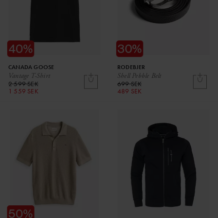
CANADA GOOSE
RODEBJER
Vantage T-Shirt
Shell Pebble Belt
2 599 SEK
699 SEK
1 559 SEK
489 SEK