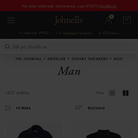
Fler stilar adderade. Sommarrea - upp till 60%
Handla nu
1
Fri frakt från 999 kr
1-3 vardagars leverans
5-10% bonus
THE JOURNAL
ARTIKLAR
SNEAKY SNEAKERS
MAN
Man
1432
artiklar
Visa:
FILTRERA
RELEVANS