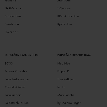
Jeans herr
Jeans dam
Pikétröjor herr
Tröjor dam
Skjortor herr
Klänningar dam
Shorts herr
Kjolar dam
Byxor herr
POPULÄRA BRANDS HERR
POPULÄRA BRANDS DAM
BOSS
Neo Noir
Moose Knuckles
Filippa K
Peak Performance
True Religion
Canada Goose
Inuikii
Parajumpers
Marc Jacobs
Polo Ralph Lauren
by Malene Birger