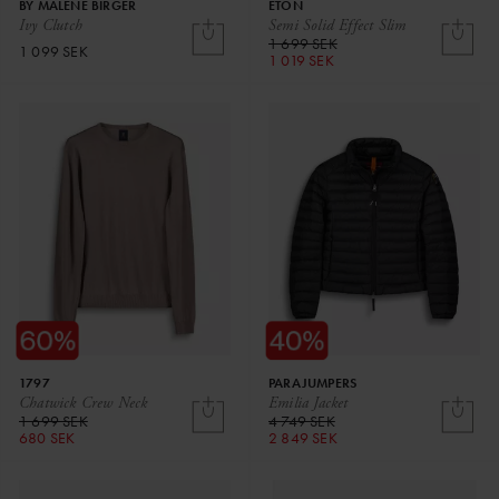
BY MALENE BIRGER
ETON
Ivy Clutch
Semi Solid Effect Slim
1 699 SEK
1 099 SEK
1 019 SEK
1797
PARAJUMPERS
Chatwick Crew Neck
Emilia Jacket
1 699 SEK
4 749 SEK
680 SEK
2 849 SEK