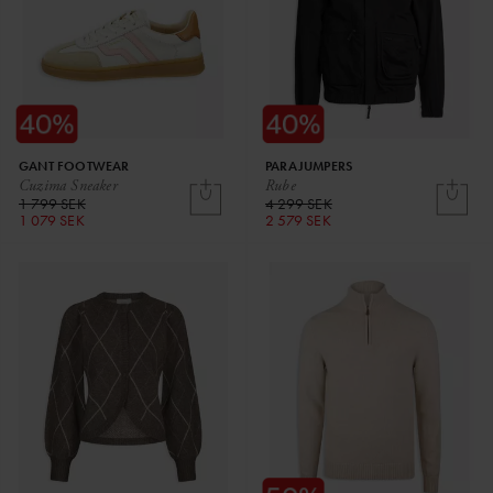
GANT FOOTWEAR
PARAJUMPERS
Cuzima Sneaker
Rube
1 799 SEK
4 299 SEK
1 079 SEK
2 579 SEK