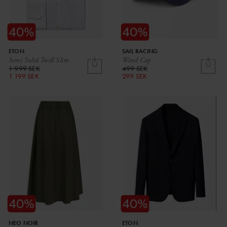
ETON
SAIL RACING
Semi Solid Twill Slim
Wind Cap
1 999 SEK
499 SEK
1 199 SEK
299 SEK
NEO NOIR
ETON