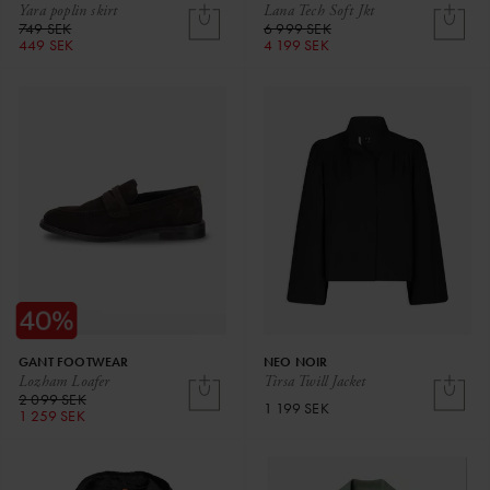
Yara poplin skirt
Lana Tech Soft Jkt
749 SEK
6 999 SEK
449 SEK
4 199 SEK
GANT FOOTWEAR
NEO NOIR
Lozham Loafer
Tirsa Twill Jacket
2 099 SEK
1 199 SEK
1 259 SEK