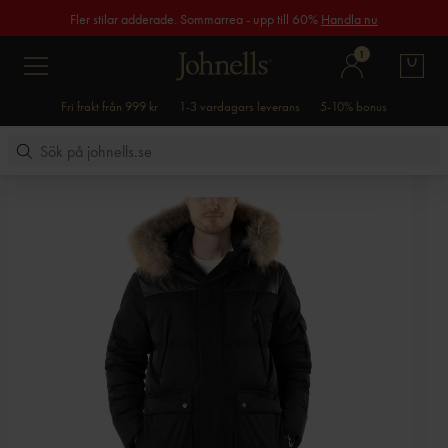
Fler stilar adderade. Sommarrea - upp till 60%
Handla nu
1
Fri frakt från 999 kr
1-3 vardagars leverans
5-10% bonus