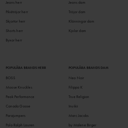
Jeans herr
Jeans dam
Pikétröjor herr
Tröjor dam
Skjortor herr
Klänningar dam
Shorts herr
Kjolar dam
Byxor herr
POPULÄRA BRANDS HERR
POPULÄRA BRANDS DAM
BOSS
Neo Noir
Moose Knuckles
Filippa K
Peak Performance
True Religion
Canada Goose
Inuikii
Parajumpers
Marc Jacobs
Polo Ralph Lauren
by Malene Birger