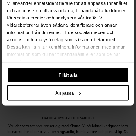
Vi använder enhetsidentifierare för att anpassa innehållet
och annonserna till användarna, tillhandahålla funktioner
FRI FRAKT FRÅN 999 KR
för sociala medier och analysera vår trafik. Vi
SAMLA BONUS I KUNDKLUBBEN
vidarebefordrar även sådana identifierare och annan
information från din enhet till de sociala medier och
annons- och analysföretag som vi samarbetar med.
Dessa kan i sin tur kombinera informationen med annan
Håll dig uppdaterad
information som du har tillhandahållit eller som de har
samlat in när du har använt deras tjänster.
PRENUMERERA PÅ VÅRT NYHETSBREV
Tillåt alla
Kvinna
Man
PRENUMERERA
Anpassa
HANDLA TRYGGT OCH SMIDIGT
Välj det betalsätt som passar dig med Klarna. Vi på Johnells erbjuder flera
bekväma fraktalternativ; utlämningsställe, hemleverans och paketskåp. Du