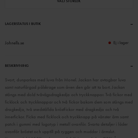
VÄLJ STORLEK
–
LAGERSTATUS I BUTIK
Johnells.se
Ej i lager
–
BESKRIVNING
Svart, dunparkas med luva från Monel. Jackan har avtagbar luva
samt naturfärgad pälskrage som även den går att ta bort. Jackan
stängs med dold tvåvägsdragkedja och tryckknappar. Två fickor med
ficklock och tryckknappar och två fickor bakom dem som stängs med
dragkedja, två snedställda bröstfickor med dragkedja och två
innerfickor. Ficka med ficklock och tryckknapp på vänster ärm samt
patch i gummi med logotyp i metall ovanför. Svarta detaljer i läder
ovanför bröstet och upptill på ryggen och muddar i ärmslut.