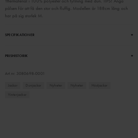
Yttermaterial i 100% polyester och fyllning med dun. TIPS! Ånga
pälsen för att få den stor och fluffig. Modellen är 188cm lång och
har på sig storlek M.
+
SPECIFIKATIONER
+
PRISHISTORIK
Art.nr.
3080698-0001
Jackor
Dunjackor
Nyheter
Nyheter
Höstjackor
Vinterjackor