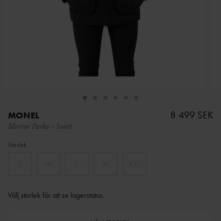
8 499 SEK
MONEL
Martin Parka
-
Svart
Storlek
S
M
L
XL
XXL
Välj storlek för att se lagerstatus
.