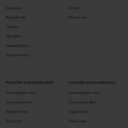
Dunguide
Butiker
#yesjohnells
The Journal
Cookies
Köpvillkor
Kampanjvillkor
Ångra ditt köp
POPULÄRA KATEGORIER HERR
POPULÄRA KATEGORIER DAM
Sommarjackor herr
Sommarjackor dam
Sommarskor herr
Sommarskor dam
Badshorts herr
Toppar dam
Tröjor herr
Väskor dam