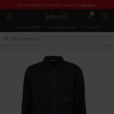
Fler stilar adderade. Sommarrea - upp till 60%
Handla nu
1
Fri frakt från 999 kr
1-3 vardagars leverans
5-10% bonus