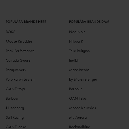
POPULÄRA BRANDS HERR
POPULÄRA BRANDS DAM
BOSS
Neo Noir
Moose Knuckles
Filippa K
Peak Performance
True Religion
Canada Goose
Inuikii
Parajumpers
Marc Jacobs
Polo Ralph Lauren
by Malene Birger
GANT tröja
Barbour
Barbour
GANT skor
J.Lindeberg
Moose Knuckles
Sail Racing
My Aurora
GANT jacka
Rockandblue