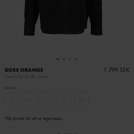
1 799 SEK
BOSS ORANGE
Lovel Zip 13 M
-
Svart
Storlek
S
M
L
XL
XXL
Välj storlek för att se lagerstatus
.