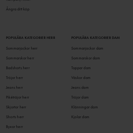
Ångra ditt köp
POPULÄRA KATEGORIER HERR
POPULÄRA KATEGORIER DAM
Sommarjackor herr
Sommarjackor dam
Sommarskor herr
Sommarskor dam
Badshorts herr
Toppar dam
Tröjor herr
Väskor dam
Jeans herr
Jeans dam
Pikétröjor herr
Tröjor dam
Skjortor herr
Klänningar dam
Shorts herr
Kjolar dam
Byxor herr