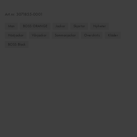
Art.nr.
3071855-0001
Man
BOSS ORANGE
Jackor
Skjortor
Nyheter
Höstjackor
Vårjackor
Sommarjackor
Overshirts
Kläder
BOSS Black