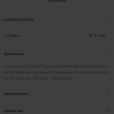
VÄLJ STORLEK
–
LAGERSTATUS I BUTIK
Johnells.se
Ej i lager
–
BESKRIVNING
Svart overshirt från Boss Orange. Overshirten stängs med dragkedja,
har två bröstfickor med lock och tryckknappar. Broderad logotyp på
vänster bröstficka. Tillverkad i 100% bomull.
+
SPECIFIKATIONER
+
PRISHISTORIK