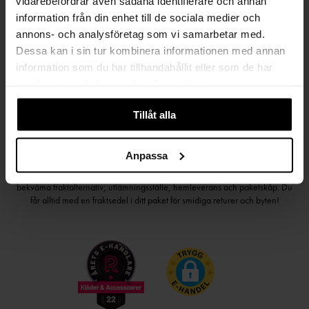
vidarebefordrar även sådana identifierare och annan
Håll dig uppdaterad
information från din enhet till de sociala medier och
PRENUMERERA PÅ VÅRT NYHETSBREV
annons- och analysföretag som vi samarbetar med.
Dessa kan i sin tur kombinera informationen med annan
Kvinna
Man
information som du har tillhandahållit eller som de har
samlat in när du har använt deras tjänster.
PRENUMERERA
Tillåt alla
Anpassa
HANDLA TRYGGT OCH SMIDIGT
Välj det betalsätt som passar dig med Klarna. Vi på Johnells erbjuder flera
bekväma fraktalternativ; utlämningsställe, hemleverans och paketskåp. Du
får alltid med en fraktsedel i ditt paket för smidiga returer och byten!