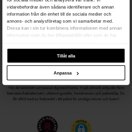
vidarebefordrar även sådana identifierare och annan
information från din enhet till de sociala medier och
Håll dig uppdaterad
annons- och analysföretag som vi samarbetar med.
PRENUMERERA PÅ VÅRT NYHETSBREV
Dessa kan i sin tur kombinera informationen med annan
information som du har tillhandahållit eller som de har
Kvinna
Man
samlat in när du har använt deras tjänster.
PRENUMERERA
Tillåt alla
Anpassa
HANDLA TRYGGT OCH SMIDIGT
Välj det betalsätt som passar dig med Klarna. Vi på Johnells erbjuder flera
bekväma fraktalternativ; utlämningsställe, hemleverans och paketskåp. Du
får alltid med en fraktsedel i ditt paket för smidiga returer och byten!