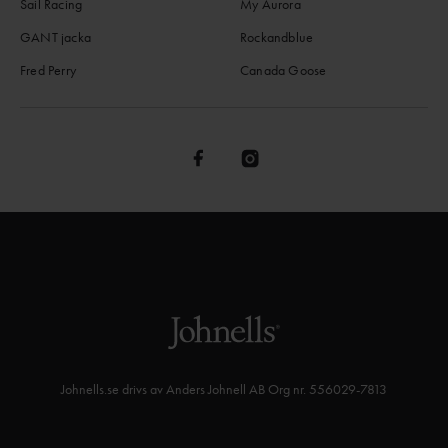
Sail Racing
My Aurora
GANT jacka
Rockandblue
Fred Perry
Canada Goose
Johnells.se drivs av Anders Johnell AB Org nr. 556029-7813