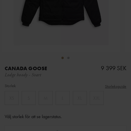
9 399 SEK
CANADA GOOSE
Lodge hoody
-
Svart
Storlek
Storleksguide
XS
S
M
L
XL
XXL
Välj storlek för att se lagerstatus
.