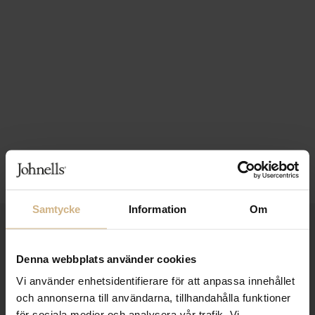
Samtycke
Information
Om
1-3 VARDAGARS LEVERANS
FRI FRAKT FRÅN 999 KR
Denna webbplats använder cookies
Vi använder enhetsidentifierare för att anpassa innehållet
SAMLA BONUS I KUNDKLUBBEN
och annonserna till användarna, tillhandahålla funktioner
för sociala medier och analysera vår trafik. Vi