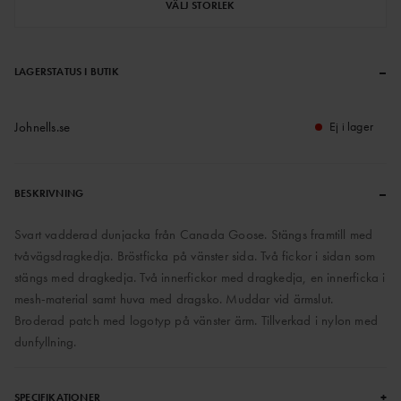
VÄLJ STORLEK
–
LAGERSTATUS I BUTIK
Johnells.se
Ej i lager
–
BESKRIVNING
Svart vadderad dunjacka från Canada Goose. Stängs framtill med
tvåvägsdragkedja. Bröstficka på vänster sida. Två fickor i sidan som
stängs med dragkedja. Två innerfickor med dragkedja, en innerficka i
mesh-material samt huva med dragsko. Muddar vid ärmslut.
Broderad patch med logotyp på vänster ärm. Tillverkad i nylon med
dunfyllning.
+
SPECIFIKATIONER