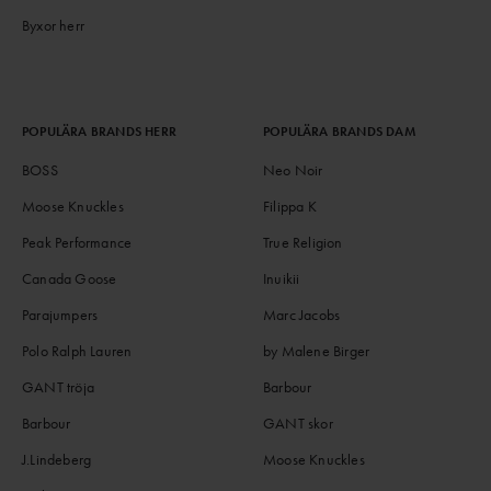
Byxor herr
POPULÄRA BRANDS HERR
POPULÄRA BRANDS DAM
BOSS
Neo Noir
Moose Knuckles
Filippa K
Peak Performance
True Religion
Canada Goose
Inuikii
Parajumpers
Marc Jacobs
Polo Ralph Lauren
by Malene Birger
GANT tröja
Barbour
Barbour
GANT skor
J.Lindeberg
Moose Knuckles