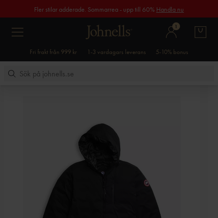
Fler stilar adderade. Sommarrea - upp till 60%
Handla nu
1
Fri frakt från 999 kr
1-3 vardagars leverans
5-10% bonus