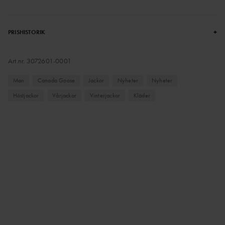
+
PRISHISTORIK
Art.nr.
3072601-0001
Man
Canada Goose
Jackor
Nyheter
Nyheter
Höstjackor
Vårjackor
Vinterjackor
Kläder