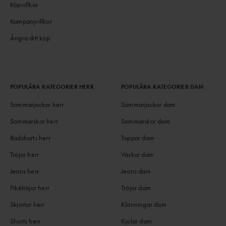
Köpvillkor
Kampanjvillkor
Ångra ditt köp
POPULÄRA KATEGORIER HERR
POPULÄRA KATEGORIER DAM
Sommarjackor herr
Sommarjackor dam
Sommarskor herr
Sommarskor dam
Badshorts herr
Toppar dam
Tröjor herr
Väskor dam
Jeans herr
Jeans dam
Pikétröjor herr
Tröjor dam
Skjortor herr
Klänningar dam
Shorts herr
Kjolar dam