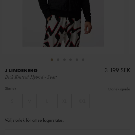
3 199 SEK
J LINDEBERG
Beck Knitted Hybrid
-
Svart
Storlek
Storleksguide
S
M
L
XL
XXL
Välj storlek för att se lagerstatus
.