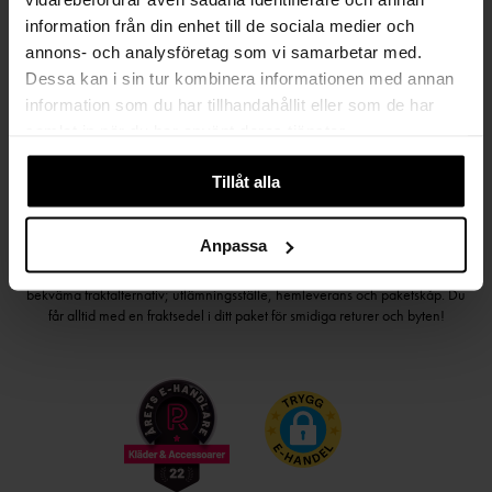
Håll dig uppdaterad
information från din enhet till de sociala medier och
PRENUMERERA PÅ VÅRT NYHETSBREV
annons- och analysföretag som vi samarbetar med.
Dessa kan i sin tur kombinera informationen med annan
Kvinna
Man
information som du har tillhandahållit eller som de har
samlat in när du har använt deras tjänster.
PRENUMERERA
Tillåt alla
Anpassa
HANDLA TRYGGT OCH SMIDIGT
Välj det betalsätt som passar dig med Klarna. Vi på Johnells erbjuder flera
bekväma fraktalternativ; utlämningsställe, hemleverans och paketskåp. Du
får alltid med en fraktsedel i ditt paket för smidiga returer och byten!