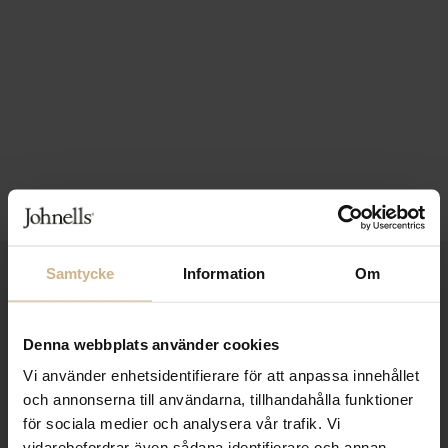
Samtycke
Information
Om
1-3 VARDAGARS LEVERANS
FRI FRAKT FRÅN 999 KR
Denna webbplats använder cookies
SAMLA BONUS I KUNDKLUBBEN
Vi använder enhetsidentifierare för att anpassa innehållet
och annonserna till användarna, tillhandahålla funktioner
för sociala medier och analysera vår trafik. Vi
vidarebefordrar även sådana identifierare och annan