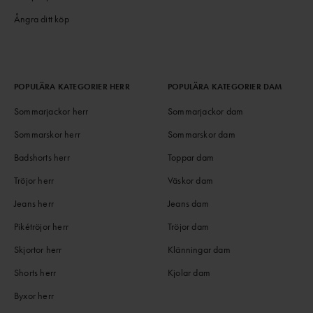
Ångra ditt köp
POPULÄRA KATEGORIER HERR
POPULÄRA KATEGORIER DAM
Sommarjackor herr
Sommarjackor dam
Sommarskor herr
Sommarskor dam
Badshorts herr
Toppar dam
Tröjor herr
Väskor dam
Jeans herr
Jeans dam
Pikétröjor herr
Tröjor dam
Skjortor herr
Klänningar dam
Shorts herr
Kjolar dam
Byxor herr