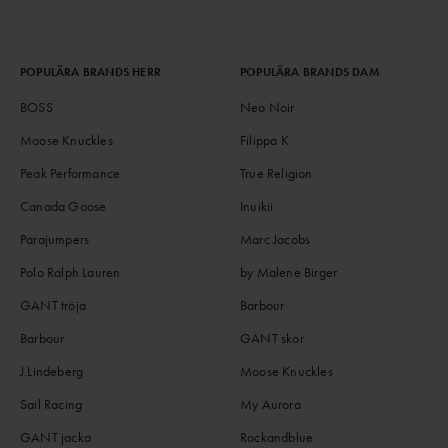
POPULÄRA BRANDS HERR
POPULÄRA BRANDS DAM
BOSS
Neo Noir
Moose Knuckles
Filippa K
Peak Performance
True Religion
Canada Goose
Inuikii
Parajumpers
Marc Jacobs
Polo Ralph Lauren
by Malene Birger
GANT tröja
Barbour
Barbour
GANT skor
J.Lindeberg
Moose Knuckles
Sail Racing
My Aurora
GANT jacka
Rockandblue