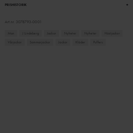
+
PRISHISTORIK
Art.nr.
3078793-0001
Man
J Lindeberg
Jackor
Nyheter
Nyheter
Höstjackor
Vårjackor
Sommarjackor
Jackor
Kläder
Puffers