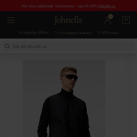
Fler stilar adderade. Sommarrea - upp till 60%
Handla nu
1
Fri frakt från 999 kr
1-3 vardagars leverans
5-10% bonus