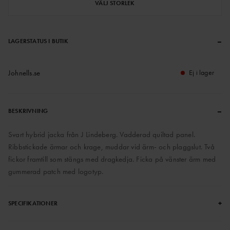
VÄLJ STORLEK
–
LAGERSTATUS I BUTIK
Johnells.se
Ej i lager
–
BESKRIVNING
Svart hybrid jacka från J Lindeberg. Vadderad quiltad panel.
Ribbstickade ärmar och krage, muddar vid ärm- och plaggslut. Två
fickor framtill som stängs med dragkedja. Ficka på vänster ärm med
gummerad patch med logotyp.
+
SPECIFIKATIONER