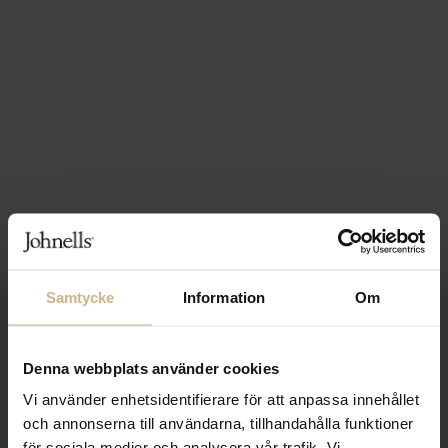
Samtycke
Information
Om
1-3 VARDAGARS LEVERANS
FRI FRAKT FRÅN 999 KR
Denna webbplats använder cookies
Vi använder enhetsidentifierare för att anpassa innehållet
SAMLA BONUS I KUNDKLUBBEN
och annonserna till användarna, tillhandahålla funktioner
för sociala medier och analysera vår trafik. Vi