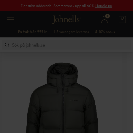
Fler stilar adderade. Sommarrea - upp till 60%
Handla nu
1
Fri frakt från 999 kr
1-3 vardagars leverans
5-10% bonus