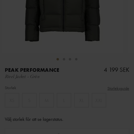
4 199 SEK
PEAK PERFORMANCE
Rivel Jacket
-
Grön
Storlek
Storleksguide
XS
S
M
L
XL
XXL
Välj storlek för att se lagerstatus
.