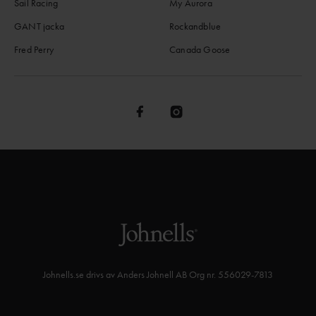
Sail Racing
My Aurora
GANT jacka
Rockandblue
Fred Perry
Canada Goose
Johnells.se drivs av Anders Johnell AB Org nr. 556029-7813