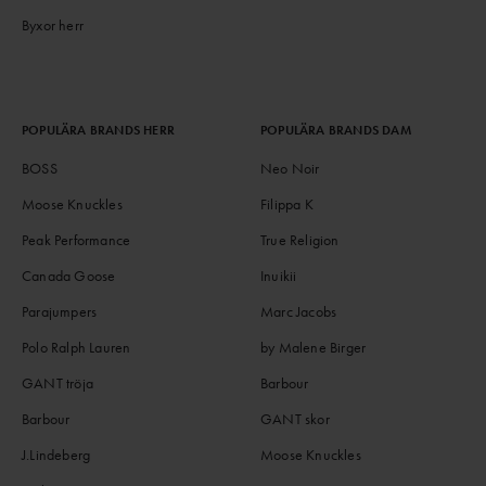
Byxor herr
POPULÄRA BRANDS HERR
POPULÄRA BRANDS DAM
BOSS
Neo Noir
Moose Knuckles
Filippa K
Peak Performance
True Religion
Canada Goose
Inuikii
Parajumpers
Marc Jacobs
Polo Ralph Lauren
by Malene Birger
GANT tröja
Barbour
Barbour
GANT skor
J.Lindeberg
Moose Knuckles