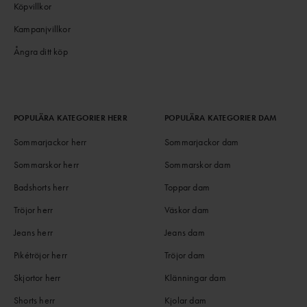
Köpvillkor
Kampanjvillkor
Ångra ditt köp
POPULÄRA KATEGORIER HERR
POPULÄRA KATEGORIER DAM
Sommarjackor herr
Sommarjackor dam
Sommarskor herr
Sommarskor dam
Badshorts herr
Toppar dam
Tröjor herr
Väskor dam
Jeans herr
Jeans dam
Pikétröjor herr
Tröjor dam
Skjortor herr
Klänningar dam
Shorts herr
Kjolar dam