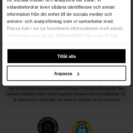
vidarebefordrar även sådana identifierare och annan
information från din enhet till de sociala medier och
Håll dig uppdaterad
annons- och analysföretag som vi samarbetar med.
PRENUMERERA PÅ VÅRT NYHETSBREV
Dessa kan i sin tur kombinera informationen med annan
information som du har tillhandahållit eller som de har
Kvinna
Man
samlat in när du har använt deras tjänster.
PRENUMERERA
Tillåt alla
Anpassa
HANDLA TRYGGT OCH SMIDIGT
Välj det betalsätt som passar dig med Klarna. Vi på Johnells erbjuder flera
bekväma fraktalternativ; utlämningsställe, hemleverans och paketskåp. Du
får alltid med en fraktsedel i ditt paket för smidiga returer och byten!