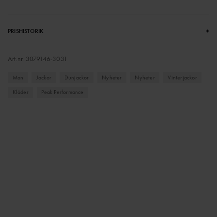
+
PRISHISTORIK
Art.nr.
3079146-3031
Man
Jackor
Dunjackor
Nyheter
Nyheter
Vinterjackor
Kläder
Peak Performance