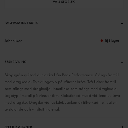
VÄLJ STORLEK
–
LAGERSTATUS I BUTIK
Johnells.se
Ej i lager
–
BESKRIVNING
Skogsgrön quiltad dunjacka från Peak Performance. Stängs framtill
med dragkedja. Tryckt logotyp på vänster bröst. Två fickor framtill
som stängs med dragkedja. Innerficka som stängs med dragkedja.
Logotyp i metall på vänster ärm. Ribbstickad mudd vid ärmslut. Luva
med dragsko. Dragsko vid jackslut. Jackan är tillverkad i ett vatten
avstötande och vindtätt material.
+
SPECIFIKATIONER